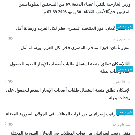
وزير الخارجية يلتقي أعضاء الدفعة ٥٩ من الملحقين الدبلوماسيين
المعينين حديثًاالأمس الثلاثاء، 30 يونيو 2026 03:39 مـ
غير مصنف
0
منذ شهر واحد
سفير عُمان: فوز المنتخب المصرى فخر لكل العرب ورسالة أمل
غير مصنف
0
منذ 10 أشهر
الإسكان تطلق منصة استقبال طلبات أصحاب الإيجار القديم للحصول على
وحدات بديلة
غير مصنف
0
منذ عام واحد
مقتل رقيب إسرائيلى من قوات المظلات فى الجولان السورية المحتلة