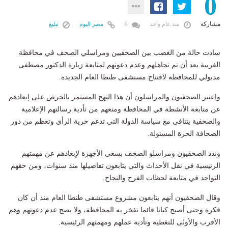
0
مشاركة
منذ عام واحد
0
مصر اليوم
تبليغ
سادت حالة من الغضب بين الصحفيين ومراسلي الصحف في محافظة
الغربية بعد أن تم تجاهلهم وعدم دعوتهم لمتابعة زيارة الدكتور مصطفى
مدبولي للمحافظة لافتتاح مستشفى طنطا العام الجديدة.
واعتبر الصحفيون والمراسلون أن هذا النهج المستمر بالحرص على إبعادهم
عن متابعة الأنشطة في المحافظة ومنعهم من تأدية رسالتهم الإعلامية
والصحفية يتنافى مع سياسة الدولة التي تدعم حرية الرأي وتعظم من دور
الصحافة الحرة المسئولة.
وندد الصحفيون ومراسلو الصحف بسعي الأجهزة لإبعادهم عن مهمتهم
الرئيسية في نقل الأحداث والتي يتابعون تفاصيلها منذ سنوات، ومن حقهم
التواجد في متابعة لحظات الفرح والنجاح.
وقال الصحفيون أنهم يتابعون مشروع مستشفى طنطا العام منذ أن كان
فكرة وحتى أصبح كيانا قائما تفخر به المحافظة، ولا يصح عدم دعوتهم وهم
الأقرب والأولى للتغطية وتأدية عملهم ومهمتهم الرئيسية.