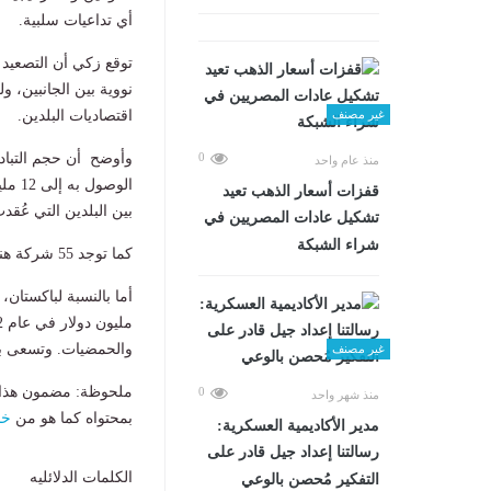
أي تداعيات سلبية.
توقع زكي أن التصعيد 
نووية بين الجانبين،
اقتصاديات البلدين.
غير مصنف
0
منذ عام واحد
الوص
قفزات أسعار الذهب تعيد
بين البلدين التي عُقدت 
تشكيل عادات المصريين في
شراء الشبكة
كما توجد 55 شركة هندية تنشط في السوق المصرية باستثمارات تتجاوز 3.75 مليار دولار.
والحمضيات. وتسعى باك
غير مصنف
ملحوظة: مضمون هذا ا
0
منذ شهر واحد
بمحتواه كما هو من
خب
مدير الأكاديمية العسكرية:
رسالتنا إعداد جيل قادر على
الكلمات الدلائليه
التفكير مُحصن بالوعي