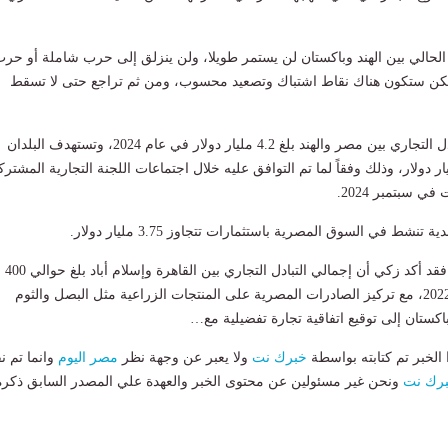
الحالي بين الهند وباكستان لن يستمر طويلا، ولن ينزلق إلى حرب شاملة أو حر
 ولكن ستكون هناك نقاط اشتباك وتصعيد محسوب، ومن ثم تراجع حتى لا تسقط
وأوضح أن حجم التبادل التجاري بين مصر والهند بلغ 4.2 مليار دولار في عام 2024، وتستهدف البلدان
ول به إلى 12 مليار دولار، وذلك وفقاً لما تم التوافق عليه خلال اجتماعات اللجنة التجارية المشتر
في سبتمبر 2024.
أما بالنسبة لباكستان، فقد أكد زكي أن إجمالي التبادل التجاري بين القاهرة وإسلام أباد بلغ حوالي 400
مليون دولار في عام 2022، مع تركيز الصادرات المصرية على المنتجات الزراعية مثل البصل والثوم
ستان إلى توقيع اتفاقية تجارة تفضيلية مع…
لخبر تم كتابته بواسطة
خبرك نت
ولا يعبر عن وجهة نظر
مصر اليوم
وانما تم ن
رك نت
ونحن غير مسئولين عن محتوى الخبر والعهدة علي المصدر السابق ذكرة