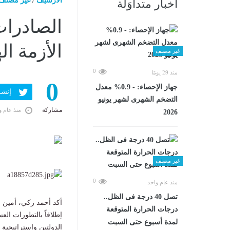
الارشيف
/
غير مصنف
أخبار متداوَلة
الصادرات
الأزمة ال
غير مصنف
0
منذ 29 يومًا
0
جهاز الإحصاء: - 0.9% معدل
إنشر ف
التضخم الشهرى لشهر يونيو
مشاركة
منذ عام و
2026
غير مصنف
0
منذ عام واحد
تصل 40 درجة فى الظل..
أكد أحمد زكي، أمين ع
درجات الحرارة المتوقعة
إطلاقاً بالتطورات الع
لمدة أسبوع حتى السبت
الدولتين واستراتيجية