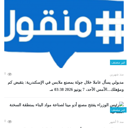
غير مصنف
0
منذ شهرين
مدبولي يسأل عاملا خلال جولة بمصنع ملابس في الإسكندرية: بتقبض كم
ومؤهلك...الأمس الأحد، 7 يونيو 2026 03:38 مـ
غير مصنف
0
منذ 9 أشهر