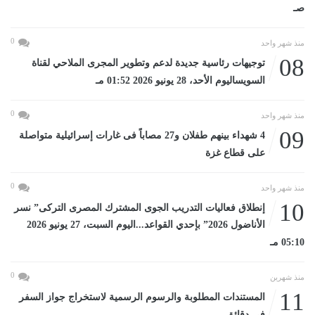
صـ
0
منذ شهر واحد
08
توجيهات رئاسية جديدة لدعم وتطوير المجرى الملاحي لقناة
السويساليوم الأحد، 28 يونيو 2026 01:52 مـ
0
منذ شهر واحد
09
4 شهداء بينهم طفلان و27 مصاباً فى غارات إسرائيلية متواصلة
على قطاع غزة
0
منذ شهر واحد
10
إنطلاق فعاليات التدريب الجوى المشترك المصرى التركى” نسر
الأناضول 2026” بإحدي القواعد...اليوم السبت، 27 يونيو 2026
05:10 مـ
0
منذ شهرين
11
المستندات المطلوبة والرسوم الرسمية لاستخراج جواز السفر
في دقائق