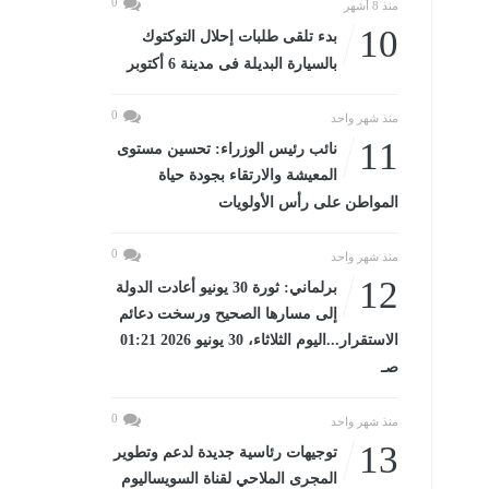
0
منذ 8 أشهر
10
بدء تلقى طلبات إحلال التوكتوك
بالسيارة البديلة فى مدينة 6 أكتوبر
0
منذ شهر واحد
11
نائب رئيس الوزراء: تحسين مستوى
المعيشة والارتقاء بجودة حياة
المواطن على رأس الأولويات
0
منذ شهر واحد
12
برلماني: ثورة 30 يونيو أعادت الدولة
إلى مسارها الصحيح ورسخت دعائم
الاستقرار...اليوم الثلاثاء، 30 يونيو 2026 01:21
صـ
0
منذ شهر واحد
13
توجيهات رئاسية جديدة لدعم وتطوير
المجرى الملاحي لقناة السويساليوم