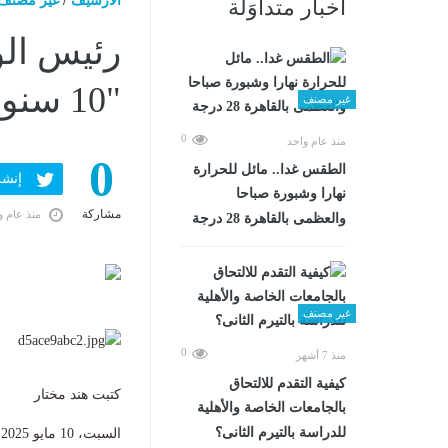
الارشيف
/
غير مصنف
أخبار متداوَلة
رئيس الو
"10 سنوات" على برنامج تكافل وكرامة
غير مصنف
0
منذ عام واحد
0
الطقس غدا.. مائل للحرارة
إنشر ف
نهارا وشبورة صباحا
مشاركة
منذ عام و
والعظمى بالقاهرة 28 درجة
غير مصنف
0
منذ 7 أشهر
كيفية التقدم للالتحاق
كتبت هند مختار
بالجامعات الخاصة والأهلية
للدراسة بالتيرم الثانى؟
السبت، 10 مايو 2025 04:25 م