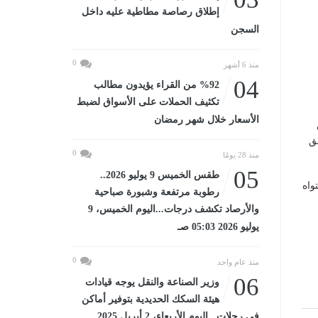
إطلاق رصاصة مطاطية عليه داخل
السجن
0
منذ 6 أشهر
04
%92 من القراء يؤيدون مطالب
تكثيف الحملات على الأسواق لضبط
الأسعار خلال شهر رمضان
ق
0
منذ 28 يومًا
05
طقس الخميس 9 يوليو 2026..
واه
رطوبة مرتفعة وشبورة صباحية
والأرصاد تكشف درجات...اليوم الخميس، 9
يوليو 2026 05:03 صـ
0
منذ عام واحد
06
وزير الصناعة والنقل يوجه قيادات
هيئة السكك الحديدية بتوفير أماكن
في رحلات...اليوم الأربعاء، 2 أبريل 2025