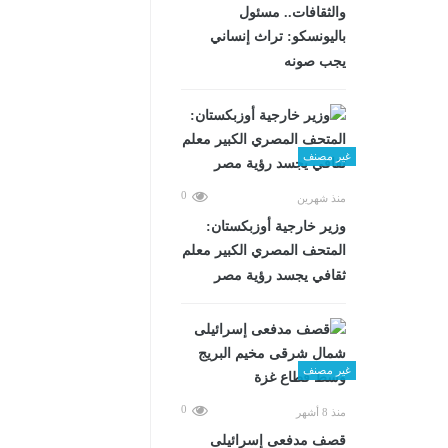
والثقافات.. مسئول
باليونسكو: تراث إنساني
يجب صونه
غير مصنف
0
منذ شهرين
وزير خارجية أوزبكستان:
المتحف المصري الكبير معلم
ثقافي يجسد رؤية مصر
غير مصنف
0
منذ 8 أشهر
قصف مدفعى إسرائيلى