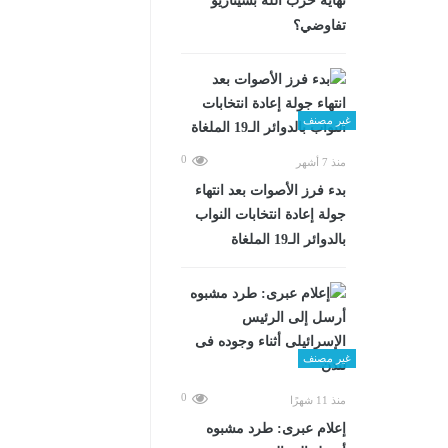
نهاية حزب الله بسيناريو
تفاوضي؟
غير مصنف
0
منذ 7 أشهر
بدء فرز الأصوات بعد انتهاء
جولة إعادة انتخابات النواب
بالدوائر الـ19 الملغاة
غير مصنف
0
منذ 11 شهرًا
إعلام عبرى: طرد مشبوه