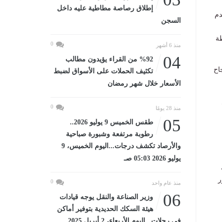
إطلاق رصاصة مطاطية عليه داخل
دم
السجن
ظة
0
منذ 6 أشهر
04
%92 من القراء يؤيدون مطالب
اح
تكثيف الحملات على الأسواق لضبط
الأسعار خلال شهر رمضان
0
منذ 28 يومًا
05
طقس الخميس 9 يوليو 2026..
رطوبة مرتفعة وشبورة صباحية
والأرصاد تكشف درجات...اليوم الخميس، 9
يوليو 2026 05:03 صـ
ر
0
منذ عام واحد
06
وزير الصناعة والنقل يوجه قيادات
هيئة السكك الحديدية بتوفير أماكن
في رحلات...اليوم الأربعاء، 2 أبريل 2025