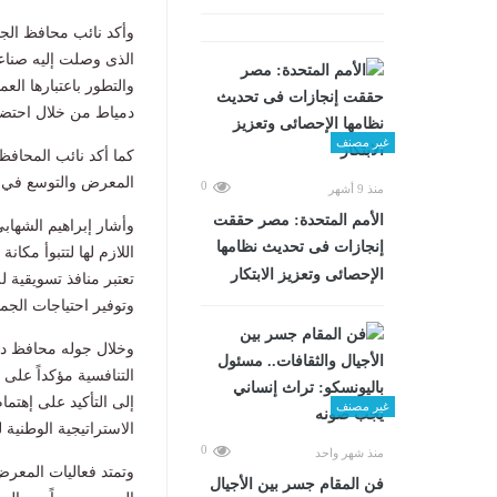
وأكد نائب محافظ الجي
الذى وصلت إليه صناعة
والتطور باعتبارها الع
دمياط من خلال احتضان
غير مصنف
كما أكد نائب المحافظ
المعرض والتوسع في تن
0
منذ 9 أشهر
الأمم المتحدة: مصر حققت
وأشار إبراهيم الشهاب
إنجازات فى تحديث نظامها
اللازم لها لتتبوأ مكا
الإحصائى وتعزيز الابتكار
تعتبر منافذ تسويقية
وتوفير احتياجات الجما
وخلال جوله محافظ دم
التنافسية مؤكداً على 
إلى التأكيد على إهتم
غير مصنف
الاستراتيجية الوطنية 
0
منذ شهر واحد
فن المقام جسر بين الأجيال