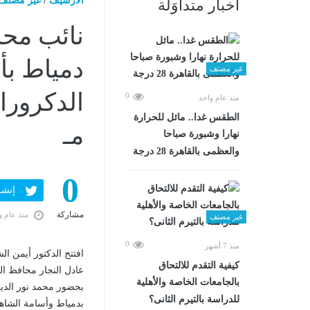
الارشيف
/
غير مصنف
أخبار متداوَلة
نائب محا
دمياط بأ
غير مصنف
0
منذ عام واحد
الطقس غدا.. مائل للحرارة
مـ
نهارا وشبورة صباحا
والعظمى بالقاهرة 28 درجة
0
إنشر ف
مشاركة
منذ عام و
غير مصنف
0
منذ 7 أشهر
افتتح الدكتور أيمن ا
كيفية التقدم للالتحاق
عادل النجار محافظ ال
بالجامعات الخاصة والأهلية
بحضور محمد نور الدي
للدراسة بالتيرم الثانى؟
بدمياط وأسامة الشاهد