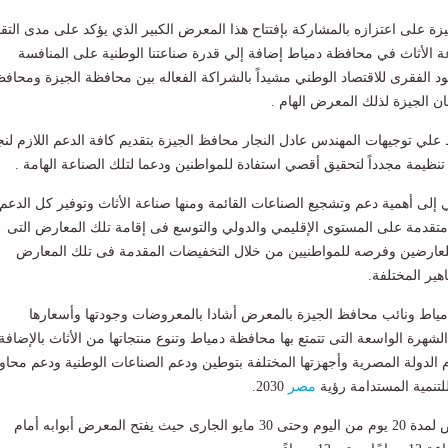
زة على اعتزازه بالمشاركة بإفتتاح هذا المعرض الكبير الذي يؤكد على مدى التق
 الأثاث في محافظة دمياط إضافة إلي قدرة صناعتنا الوطنية على المنافسة
مود الفقرى للاقتصاد الوطني مشيداً بالشراكة الفعاله بين محافظة الجيزة ومحاف
 الجيزة لذلك المعرض الهام .
 علي توجيهات المهندس عادل النجار محافظ الجيزة بتقديم كافة الدعم اللازم لنج
ظيمة مجدداً لتحقيق أقصي استفادة للمواطنين ودعما لتلك الصناعة الهامة .
ي إلى أهمية دعم وتشجيع الصناعات القائمة ومنها صناعة الأثاث وتوفير كل الدعم
نة متقدمة على المستوى الإقليمي والدولي والتوسع فى إقامة تلك المعارض التى
 للعارضين وفرصه للمواطنيين من خلال التخفيضات المقدمة فى تلك المعارض
هير المختلفة.
ياط ونائب محافظ الجيزة بالمعرض أشادا بالمعروضات وجودتها وأسعارها
الشهرة الواسعة التى تتمتع بها محافظة دمياط وتنوع منتجاتها من الأثاث بالإضافة
ام الدولة المصرية وأجهزتها المختلفة بتوطين ودعم الصناعات الوطنية ودعم محاو
للتنمية المستدامة رؤية
مصر
2030.
وتمتد فعاليات المعرض لمدة 20 يوم من اليوم وحتى 30 مايو الجارى حيث يفتح المعرض أبوابه أمام