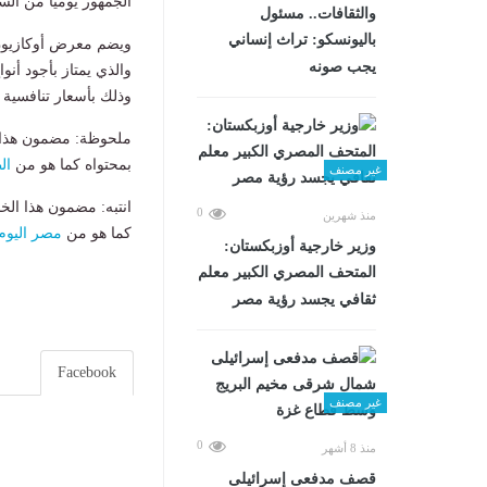
الجمهور يومياً من الساعة 12 صباحًا وحتى 2
والثقافات.. مسئول
باليونسكو: تراث إنساني
ويضم معرض أوكازيون د
يجب صونه
والذي يمتاز بأجود أنو
وذلك بأسعار تنافسية 
ملحوظة: مضمون هذا ا
بمحتواه كما هو من
ال
غير مصنف
انتبه: مضمون هذا الخ
0
منذ شهرين
كما هو من
مصر اليوم
وزير خارجية أوزبكستان:
المتحف المصري الكبير معلم
ثقافي يجسد رؤية مصر
Facebook
غير مصنف
0
منذ 8 أشهر
قصف مدفعى إسرائيلى