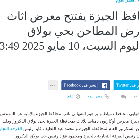
/
مصر اليوم
فظ الجيزة يفتتح معرض اثاث
رض المطاحن بحي بولاق
الدكروراليوم السبت، 10 مايو 5
ى Twitter
إنشر فى Facebook
احد
0
مصر اليوم
تبليغ
لشهابي محافظ دمياط وإبراهيم الشهابي نائب محافظ الجيزة بالإنابة عن المهندس
جيزة معرض أوكازيون دمياط للأثاث بمحافظة الجيزة بحى بولاق الدكرور وذلك
ن السكرتير العام لمحافظة الجيزة و محمد عبد اللطيف فايد رئيس
الغرفة التجار
 رئيس الغرفة التجارية بالجيزة ومحمود فؤاد رئيس حى بولاق الدكرور .