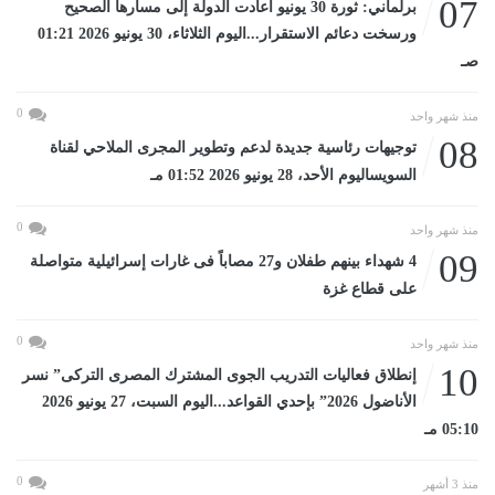
07
برلماني: ثورة 30 يونيو أعادت الدولة إلى مسارها الصحيح
ورسخت دعائم الاستقرار...اليوم الثلاثاء، 30 يونيو 2026 01:21
صـ
0
منذ شهر واحد
08
توجيهات رئاسية جديدة لدعم وتطوير المجرى الملاحي لقناة
السويساليوم الأحد، 28 يونيو 2026 01:52 مـ
0
منذ شهر واحد
09
4 شهداء بينهم طفلان و27 مصاباً فى غارات إسرائيلية متواصلة
على قطاع غزة
0
منذ شهر واحد
10
إنطلاق فعاليات التدريب الجوى المشترك المصرى التركى” نسر
الأناضول 2026” بإحدي القواعد...اليوم السبت، 27 يونيو 2026
05:10 مـ
0
منذ 3 أشهر