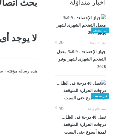
بحث اتصال
أخبار متداوَلة
غير مصنف
لا يوجد أ
0
منذ 30 يومًا
جهاز الإحصاء: - 0.9% معدل
التضخم الشهرى لشهر يونيو
2026
هذه رساله مؤقته ، سي
غير مصنف
0
منذ عام واحد
تصل 40 درجة فى الظل..
درجات الحرارة المتوقعة
لمدة أسبوع حتى السبت