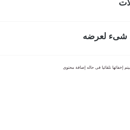
ات
ى شىء لعرضه
تم إخفائها تلقائيا فى حاله إضافة محتوى