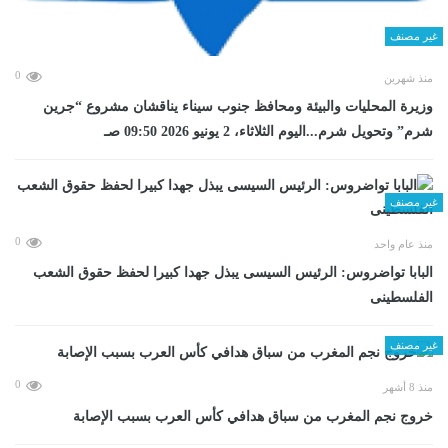
غير مصنف
0
منذ شهرين
وزيرة المحليات والبيئة ومحافظ جنوب سيناء يناقشان مشروع “جرين
شرم” وتحويل شرم...اليوم الثلاثاء، 2 يونيو 2026 09:50 صـ
غير مصنف
0
منذ عام واحد
البابا تواضروس: الرئيس السيسى يبذل جهدا كبيرا لحفظ حقوق الشعب
الفلسطينى
غير مصنف
0
منذ 8 أشهر
خروج نجم المغرب من سباق هدافي كأس العرب بسبب الإصابة