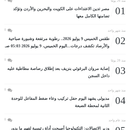
منذ 26 يومًا
01
مصر تدين الاعتداءات على الكويت والبحرين والأردن وتؤكد
تضامنها الكامل معها
0
منذ شهر واحد
02
طقس الخميس 9 يوليو 2026.. رطوبة مرتفعة وشبورة صباحية
والأرصاد تكشف درجات...اليوم الخميس، 9 يوليو 2026 05:03 صـ
0
منذ 28 يومًا
03
إصابة مروان البرغوثي بنزيف بعد إطلاق رصاصة مطاطية عليه
داخل السجن
0
منذ شهر واحد
04
مدبولى يشهد اليوم حفل تركيب وعاء ضغط المفاعل للوحدة
الثانية لمحطة الضبعة
0
منذ عام واحد
وزير الاتصالات: التكنولوجيا أصبحت أداة رئيسية لفهم ما يدور