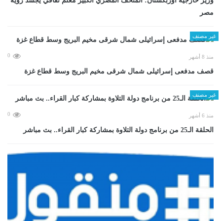
وزير خارجية أوزبكستان: المتحف المصري الكبير معلم ثقافي يجسد رؤية
مصر
غير مصنف
0
منذ 8 أشهر
قصف مدفعى إسرائيلى شمال شرقى مخيم البريج وسط قطاع غزة
غير مصنف
0
منذ 6 أشهر
الحلقة الـ25 من برنامج دولة التلاوة بمشاركة كبار القراء.. بث مباشر