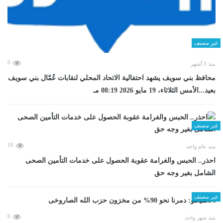
غير مصنف
0
منذ 3 أشهر
محافظ بني سويف يشهد احتفالية الاتحاد المحلي لنقابات عُمّال بني سويف
بعيد...الأمس الثلاثاء، 19 مايو 2026 08:19 مـ
غير مصنف
10
منذ عام واحد
احذر.. الحبس والغرامة عقوبة الحصول على خدمات التأمين الصحى
الشامل بغير وجه حق
غير مصنف
0
منذ شهر واحد