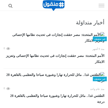
إذهب
الى
المحتوى
أخبار متداوَلة
غير مصنف
0
منذ 9 أشهر
الأمم المتحدة: مصر حققت إنجازات فى تحديث نظامها الإحصائى وتعزيز
الابتكار
غير مصنف
0
منذ عام واحد
الطقس غدا.. مائل للحرارة نهارا وشبورة صباحا والعظمى بالقاهرة 28
درجة