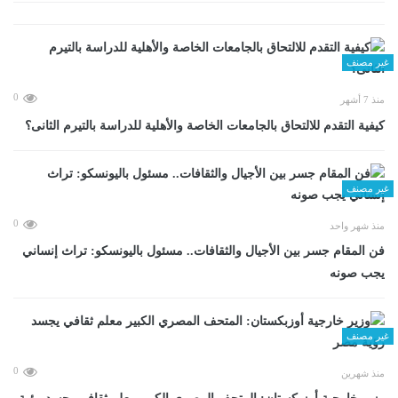
غير مصنف
0
منذ 7 أشهر
كيفية التقدم للالتحاق بالجامعات الخاصة والأهلية للدراسة بالتيرم الثانى؟
غير مصنف
0
منذ شهر واحد
فن المقام جسر بين الأجيال والثقافات.. مسئول باليونسكو: تراث إنساني
يجب صونه
غير مصنف
0
منذ شهرين