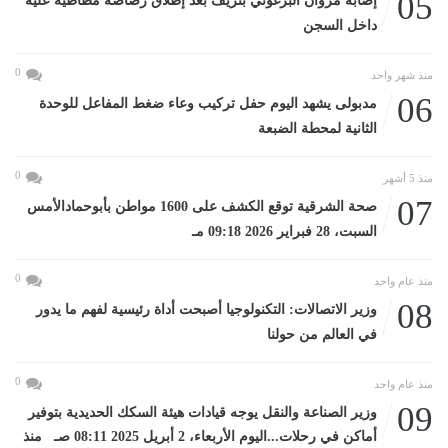
05
إصابة مروان البرغوثي بنزيف بعد إطلاق رصاصة مطاطية عليه
داخل السجن
0
منذ شهر واحد
06
مدبولى يشهد اليوم حفل تركيب وعاء ضغط المفاعل للوحدة
الثانية لمحطة الضبعة
0
منذ 5 أشهر
07
صحة الشرقية توقع الكشف على 1600 مواطن بأبوحمادالأمس
السبت، 28 فبراير 2026 09:18 مـ
0
منذ عام واحد
08
وزير الاتصالات: التكنولوجيا أصبحت أداة رئيسية لفهم ما يدور
في العالم من حولنا
0
منذ عام واحد
09
وزير الصناعة والنقل يوجه قيادات هيئة السكك الحديدية بتوفير
أماكن في رحلات...اليوم الأربعاء، 2 أبريل 2025 08:11 صـ منذ