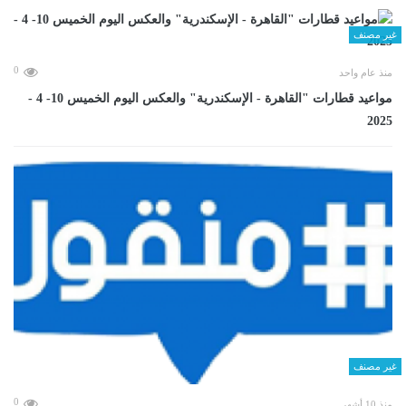
غير مصنف
0
منذ عام واحد
مواعيد قطارات "القاهرة - الإسكندرية" والعكس اليوم الخميس 10- 4 -
2025
غير مصنف
0
منذ 10 أشهر