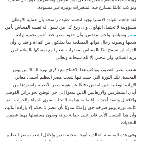
وتواكب عالمًا تتسارع فيه المتغيرات بوتيرة غير مسبوقة.
لقد جاءت القيادة الاستراتيجية لتجسد عقيدة راسخة بأن حماية الأوطان
مسؤولية لا تحتمل التهاون، وأن ردع كل من تسول له نفسه المساس بأمن
مصر
وسيادتها واجب مقدس، وأن حدود مصر خط أحمر تحميه إرادة
شعبها ويصونه رجال قواتها المسلحة بما يملكون من كفاءة واقتدار، وأن
الدولة لن تسمح أبدًا بالمساس بمقدرات شعبها مع تمسكها بالسلام لمن
يريد السلام، ولن تنحني إلا لله سبحانه وتعالى.
شعب مصر العظيم، يتواكب هذا الافتتاح مع ذكرى ثورة الـ 30 من يونيو
المجيدة، تلك الثورة التي جسد فيها شعب مصر العظيم أسمى معاني
الإرادة الوطنية حين انتفض دفاعًا عن هوية مصر الأصيلة واستردها من
أيدي المتطرفين والإرهابيين الذين سعوا إلى جر الوطن نحو براثن الفوضى
والاقتتال وتنفيذ أجندات إقصائية هدامة لا تجلب سوى الدماء والخراب. لقد
كانت ثورة يونيو صرخة حق وإعلانًا مدويًا بأن مصر لا تحكم إلا بإرادة أبنائها،
وأن هذا الشعب الأبي قادر على حماية دولته وصون مستقبلها مهما عظمت
التحديات.
وفي هذه المناسبة الخالدة، أتوجه بتحية تقدير وإجلال لشعب مصر العظيم