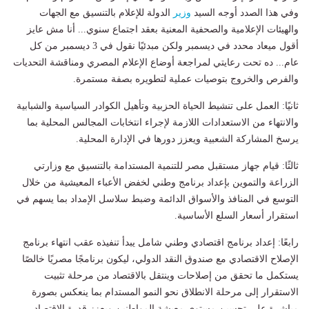
وفي هذا الصدد أوجه السيد
وزير
الدولة للإعلام بالتنسيق مع الجهات
والهيئات الإعلامية والصحفية المعنية بعقد اجتماع سنوي... أنا مش عايز
أقول ميعاد محدد في ديسمبر ولكن مبدئيًا نقول في 3 ديسمبر من كل
عام... ده تحت رعايتي لمراجعة أوضاع الإعلام المصري ومناقشة التحديات
والفرص والخروج بتوصيات عملية لتطويره بصفة مستمرة.
ثانيًا: العمل على تنشيط الحياة الحزبية وتأهيل الكوادر السياسية والشبابية
والانتهاء من الاستعدادات اللازمة لإجراء انتخابات المجالس المحلية بما
يرسخ المشاركة الشعبية ويعزز دورها في الإدارة المحلية.
ثالثًا: قيام جهاز مستقبل مصر للتنمية المستدامة بالتنسيق مع وزارتي
الزراعة والتموين بإعداد برنامج وطني لخفض الأعباء المعيشية من خلال
التوسع في المنافذ والأسواق الدائمة وضبط سلاسل الإمداد بما يسهم في
استقرار أسعار السلع الأساسية.
رابعًا: إعداد برنامج اقتصادي وطني شامل يبدأ تنفيذه عقب انتهاء برنامج
الإصلاح الاقتصادي مع صندوق النقد الدولي، ليكون برنامجًا مصريًا خالصًا
يستكمل ما تحقق من إصلاحات وينتقل بالاقتصاد من مرحلة تثبيت
الاستقرار إلى مرحلة الانطلاق نحو النمو المستدام بما ينعكس بصورة
مباشرة على تحسين مستوى معيشة المواطنين ويعزز قدرة الاقتصاد