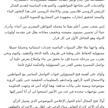
والخدمات التي يحتاجها المواطنون، وأغتنم هذه المناسبة لتقديم الشكر
للرئيس الروسي فلاديمير بوتين ولالاتحاد الروسي على هذا التعاون البناء
والممتد لتحقيق إنجازات مشهودة في المشاريع التنموية الكبرى.
إنني شعب مصر، أعلم يقينًا ما يتحمله المواطن المصري من أعباء، وأدرك
جيدًا أن تحسين مستوى معيشته وتخفيف معاناته يظل في مقدمة أولويات
الدولة وهو الشاغل الأول في كل قرار.
ولقد واجهنا معًا خلال السنوات الماضية تحديات استثنائية وتحملنا جميعًا
مسؤولية الحفاظ على وطننا في ظروف بالغة الدقة والتعقيد، واليوم ونحن
نقترب من مرحلة جديدة فإن ما تحقق من بناء وإصلاح يفرض علينا أن
نواصل المسيرة بنفس القدر من المسؤولية والحكمة لبلوغ غايتنا.
وأؤكد على أهمية فتح المسؤولين قنوات التواصل المباشر مع المواطنين
والاستماع الجيد لآرائهم وإمدادهم بالمعلومات الحقيقية حتى تكون الرؤية
موضوعية ومبنية على بيانات مدققة. وهنا أؤكد أنني قد وجهت الحكومة
يعني بتوجيهات محددة في عدد من الأمور اسمحوا لي أن أنا أشير إليها:
أولاً: فتح المجال أمام الحوار الإعلامي الموضوعي الذي يشمل الرأي
والرأي الآخر لإثراء النقاش وبناء الوعي في إطار من الاحترام والتفاهم،