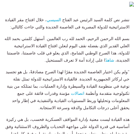
ننشر نص كلمة السيد الرئيس عبد الفتاح
السيسي
، خلال افتتاح مقر القيادة
الاستراتيجية للدولة المصرية فى العاصمة الجديدة والتي جاءت كالتالي:
بسم الله الرحمن الرحيم، الحمد لله رب العالمين. أستهل كلمتي بحمد الله
العلي القدير الذي بفضله نقف اليوم لنعلن افتتاح القيادة الاستراتيجية
للدولة، هذا الصرح الوطني الشامخ، الذي يعلو في قلب عاصمتنا، عاصمتنا
الجديدة،
شاهد
ًا على إرادة أمة لا تعرف المستحيل.
"ولم يكن اختيار العاصمة الجديدة مقرًا لهذا الصرح مصادفةً، بل هو تجسيد
حي لركائز الجمهورية الجديدة. فالقيادة الاستراتيجية للدولة تمثل نقلة
نوعية في منظومة القيادة والسيطرة وإدارة العمليات، بما تمتلكه من بنية
تكنولوجية متقدمة وأنظمة
اتصالات
مؤمنة وقدرات فائقة على جمع
المعلومات وتحليلها وربط المستويات القيادية والتنفيذية في إطار واحد
يحقق أعلى درجات التكامل والدقة وسرعة الاستجابة.
هذه القيادة ليست معنية بإدارة المواقف العسكرية فحسب، بل هي ركيزة
أساسية في قدرة الدولة على مواجهة التحديات والظروف الاستثنائية وفق
رؤية شاملة ونظم متطورة تجعل أمن الوطن واستقراره فوق كل اعتبار،