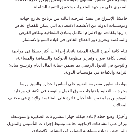
المصري على مواجهة المتغيرات وتحقيق التنمية الشاملة.
خامسًا: الإسراع في تنفيذ المرحلة التالية من برنامج تخارج جهات
ومؤسسات الدولة من الأنشطة الاقتصادية التي يمكن للقطاع الخاص
إدارتها بكفاءة، مع الالتزام الكامل بمبادئ الشفافية وتكافؤ الفرص
والمنافسة وتعزيز دور القطاع الخاص في قيادة النمو والاستثمار.
قيام كافة أجهزة الدولة المعنية باتخاذ إجراءات أكثر حسمًا في مواجهة
الفساد بكافة صوره وتعزيز منظومة الحوكمة والشفافية والمساءلة،
والتوسع في التحول الرقمي بما يضمن حماية المال العام وترسيخ مبادئ
النزاهة والكفاءة في مؤسسات الدولة.
مواصلة تطوير منظومة التعليم على أساس الجدارة والتميز وربط
مخرجات التعليم باحتياجات سوق العمل والتوسع في اكتشاف ورعاية
الموهوبين بما يضمن بناء أجيال قادرة على المنافسة والإبداع في مختلف
المجالات.
وأخيرًا، وضع خطة لإعادة هيكلة جهاز المشروعات الصغيرة والمتوسطة
ليركز على النشاطات الإنتاجية بجانب تبسيط إجراءات التأسيس والتمويل
والتراخيص وزيادة مساهمة الشباب في النشاط الاقتصادي