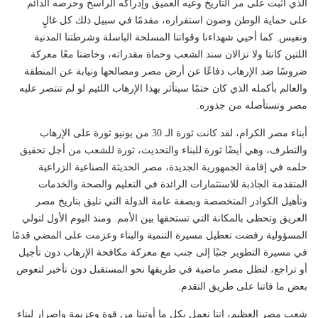
الذي أثبت على مر التاريخ وعيه العميق وإدراكه الراسخ وحرصه الدائم
على حماية الوطن وصون استقراره، مقدمًا في سبيل ذلك كل غالٍ
ونفيس. كما أحيي شهداءنا وقواتنا المسلحة الباسلة وشرطتنا المدنية
اللتين كانتا ولا تزالان سند الشعب وحماة مقدراته، وخاضتا معًا معركة
ضروسًا ضد الإرهاب دفاعًا عن أرض مصر ومصالحها ونيابة عن المنطقة
والعالم بأكمله الذي كان حتمًا سيتأثر بهذا الإرهاب اللئيم لو لم تنتصر عليه
مصر وتستأصله من جذوره.
أبناء مصر الكرام، لقد كانت ثورة الـ 30 من يونيو ثورة على الإرهاب
والتطرف، وهي أيضًا ثورة للبناء والتحديث، ثورة للشعب من أجل تحقيق
حلمه في إقامة الجمهورية الجديدة، مصر الحديثة الصناعية الزراعية
المتقدمة الجاذبة للاستثمارات الرائدة في التعليم والصحة والخدمات
وتأهيل الكوادر المتخصصة وبصفة عامة الدولة التي تليق بتاريخ مصر
العريق وتحظى بالمكانة التي تستحقها بين الأمم. ومنذ اليوم الأول لتولي
المسؤولية رفضت تعطيل مسيرة التنمية والبناء وعزمت على المضي قدمًا
في مسيرة التطوير جنبًا إلى جنب مع معركة مكافحة الإرهاب دون تأجيل
أو تراجع، لتظل مصر ماضية في طريقها نحو المستقبل دون تأخير لتعوض
بعض ما فاتنا على طريق التقدم.
شعب مصر العظيم، إننا نعمل بكل ما أوتينا من قوة وعزيمة وإصرار لبناء