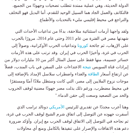
الدولة الحديثة، وهي عملية ممتدة تتطلب تضحيات وجهودًا من الجميع،
فالتكاتف والعمل الجاد هما السبيل الوحيد للتقدم، أما البديل فهو التخلف
والتراجع في محيط إقليمي مليء بالتحديات والأطماع.
ولقد واجهنا أزمات استثنائية متلاحقة، بدءًا من تداعيات الأحداث التي
شهدتها مصر في الفترة من عام 2011 وحتى عام 2014، مرورًا بالحرب
على الإرهاب، ثم جائحة
كورونا
وتداعيات الحرب الأوكرانية، وصولاً إلى
الحرب في غزة، وأخيرًا الحرب في إيران. وقد ترتب على هذه الأزمات
خسائر جسيمة، منها فقط على سبيل المثال أكثر من 10 مليارات دولار من
إيرادات قناة السويس
نتيجة
الاعتداءات على السفن في باب المندب، فضلاً
عن ارتفاع أسعار
الطاقة
والغذاء واضطراب سلاسل الإمداد بالإضافة إلى
موجات نزوح الملايين إلى مصر، التي كانت وستظل ملاذًا آمنًا ومستقرًا
في محيط مضطرب، ورغم ذلك بذلت مصر جهودًا مضنية لوقف الحروب
والحد من التصعيد وسعت إلى حقن الدماء."
وهنا أعرب مجددًا عن تقديري للرئيس
الأمريكي
دونالد ترامب الذي
أسفرت جهوده عن التوصل إلى اتفاق شرم الشيخ لوقف الحرب في غزة،
ثم نجاحه في التوصل إلى الاتفاق لوقف الحرب مع إيران. وأؤكد ضرورة
دعم هذه الاتفاقات والإصرار على تنفيذها بالكامل ومنع أي محاولات