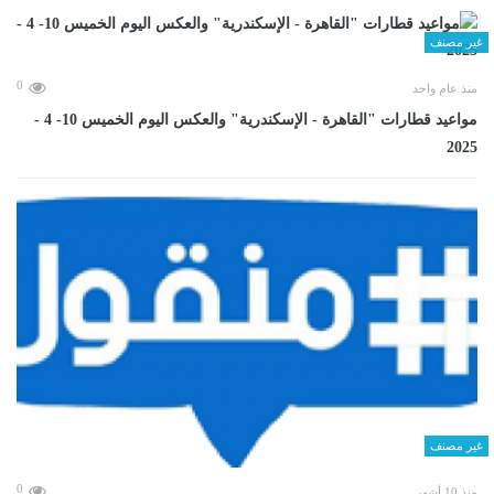
غير مصنف
0
منذ عام واحد
مواعيد قطارات "القاهرة - الإسكندرية" والعكس اليوم الخميس 10- 4 -
2025
غير مصنف
0
منذ 10 أشهر