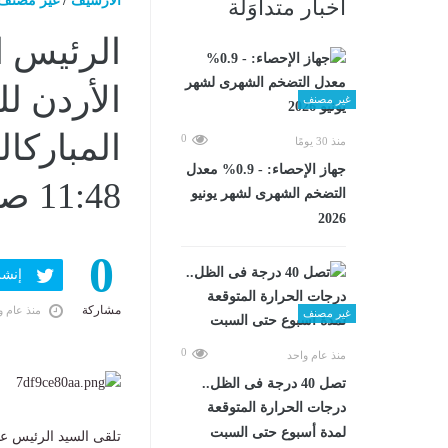
الارشيف
/
غير مصنف
أخبار متداوَلة
الرئيس ا
الأردن لل
غير مصنف
0
منذ 30 يومًا
جهاز الإحصاء: - 0.9% معدل
11:48 صـ
التضخم الشهرى لشهر يونيو
2026
0
إنشر ف
مشاركة
منذ عام و
غير مصنف
0
منذ عام واحد
تصل 40 درجة فى الظل..
درجات الحرارة المتوقعة
لمدة أسبوع حتى السبت
تلقى السيد الرئيس عب