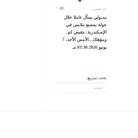
0
منذ شهرين
مدبولي يسأل عاملا خلال
جولة بمصنع ملابس في
الإسكندرية: بتقبض كم
ومؤهلك...الأمس الأحد، 7
يونيو 2026 03:38 مـ
بحث سريع: