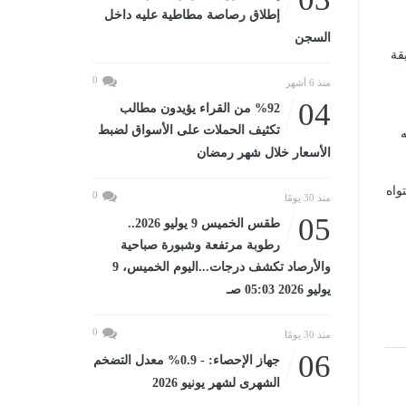
إطلاق رصاصة مطاطية عليه داخل
السجن
قة
0
منذ 6 أشهر
04
%92 من القراء يؤيدون مطالب
تكثيف الحملات على الأسواق لضبط
ه
الأسعار خلال شهر رمضان
واه
0
منذ 30 يومًا
05
طقس الخميس 9 يوليو 2026..
رطوبة مرتفعة وشبورة صباحية
والأرصاد تكشف درجات...اليوم الخميس، 9
يوليو 2026 05:03 صـ
0
منذ 30 يومًا
06
جهاز الإحصاء: - 0.9% معدل التضخم
الشهرى لشهر يونيو 2026