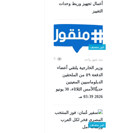
أعمال تجهيز وربط وحدات
التغييز
غير مصنف
0
منذ شهر واحد
وزير الخارجية يلتقي أعضاء
الدفعة ٥٩ من الملحقين
الدبلوماسيين المعينين
حديثًاالأمس الثلاثاء، 30 يونيو
2026 03:39 مـ
غير مصنف