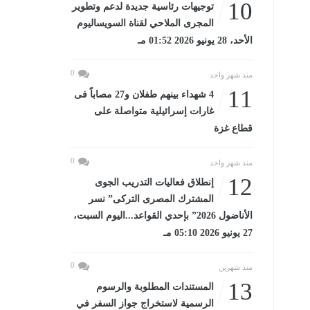
10
توجيهات رئاسية جديدة لدعم وتطوير
المجرى الملاحي لقناة السويساليوم
الأحد، 28 يونيو 2026 01:52 مـ
0
منذ شهر واحد
11
4 شهداء بينهم طفلان و27 مصاباً فى
غارات إسرائيلية متواصلة على
قطاع غزة
0
منذ شهر واحد
12
إنطلاق فعاليات التدريب الجوى
المشترك المصرى التركى” نسر
الأناضول 2026” بإحدي القواعد...اليوم السبت،
27 يونيو 2026 05:10 مـ
0
منذ شهرين
13
المستندات المطلوبة والرسوم
الرسمية لاستخراج جواز السفر في