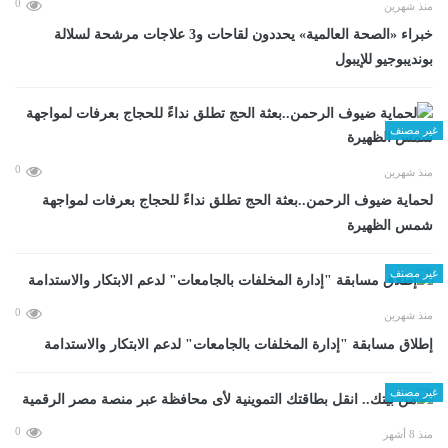
0
منذ شهرين
خبراء «الصحة العالمية» يحددون لقاحات و3 علاجات مرشحة لسلالة
بونديبوجيو للإيبول
غير مصنف
0
منذ شهرين
لحماية ضيوف الرحمن..بعثة الحج تطلق نداءً للحجاج بعرفات لمواجهة
شمس الظهيرة
غير مصنف
0
منذ شهرين
إطلاق مسابقة "إدارة المخلفات بالجامعات" لدعم الابتكار والاستدامة
غير مصنف
0
منذ 8 أشهر