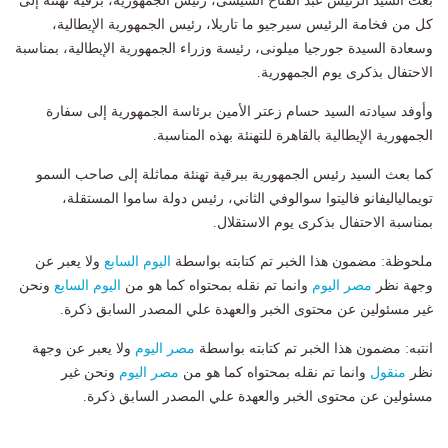
بعث السيد الرئيس عبد الفتاح السيسى، رئيس الجمهورية، برقية تهنئة إلى
كل من فخامة الرئيس سيرجيو ما تاريلا، رئيس الجمهورية الإيطالية،
وسعادة السيدة جورجيا ميلونى، رئيسة وزراء الجمهورية الإيطالية، بمناسبة
الاحتفال بذكرى يوم الجمهورية.
وأوفد سيادته السيد حسام زعتر الأمين برئاسة الجمهورية إلى سفارة
الجمهورية الإيطالية بالقاهرة للتهنئة بهذه المناسبة.
كما بعث السيد رئيس الجمهورية ببرقية تهنئة مماثلة إلى صاحب السمو
تويمالياليفانو فاليتوا سوالوفي الثاني، رئيس دولة ساموا المستقلة،
بمناسبة الاحتفال بذكرى يوم الاستقلال.
ملحوظة: مضمون هذا الخبر تم كتابته بواسطة
اليوم السابع
ولا يعبر عن
وجهة نظر
مصر اليوم
وانما تم نقله بمحتواه كما هو من
اليوم السابع
ونحن
غير مسئولين عن محتوى الخبر والعهدة علي المصدر السابق ذكرة.
انتبه: مضمون هذا الخبر تم كتابته بواسطة
مصر اليوم
ولا يعبر عن وجهة
نظر
منقول
وانما تم نقله بمحتواه كما هو من
مصر اليوم
ونحن غير
مسئولين عن محتوى الخبر والعهدة علي المصدر السابق ذكرة.