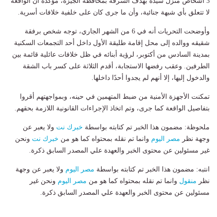
3 أشخاص منزل سيدة بهدف السرقة بمحافظة الجيزة، مؤكدة أن الواقعة
لا تتعلق بأي شبهة جنائية، وأن ما جرى كان على خلفية خلافات أسرية.
وأوضحت التحريات أنه في 6 من الشهر الجاري، توجه شخص برفقة
شقيقه ووالده إلى محل إقامة طليقة الأول داخل أحد التجمعات السكنية
بمدينة السادس من أكتوبر، لرؤية أبنائه في ظل خلافات عائلية قائمة بين
الطرفين. وعقب رفضها الاستجابة، أقدم الثلاثة على كسر باب الشقة
والدخول إليها، إلا أنهم لم يجدوا أحدًا داخلها.
تمكنت الأجهزة الأمنية من ضبط المتهمين في حينه، وبمواجهتهم أقروا
بتفاصيل الواقعة كما جرى، وتم اتخاذ الإجراءات القانونية اللازمة بحقهم.
ملحوظة: مضمون هذا الخبر تم كتابته بواسطة
خبرك نت
ولا يعبر عن
وجهة نظر
مصر اليوم
وانما تم نقله بمحتواه كما هو من
خبرك نت
ونحن
غير مسئولين عن محتوى الخبر والعهدة علي المصدر السابق ذكرة.
انتبه: مضمون هذا الخبر تم كتابته بواسطة
مصر اليوم
ولا يعبر عن وجهة
نظر
منقول
وانما تم نقله بمحتواه كما هو من
مصر اليوم
ونحن غير
مسئولين عن محتوى الخبر والعهدة علي المصدر السابق ذكرة.