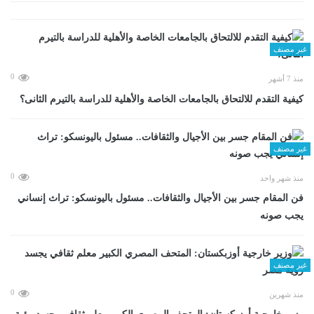
غير مصنف
0
منذ 7 أشهر
كيفية التقدم للالتحاق بالجامعات الخاصة والأهلية للدراسة بالتيرم الثانى؟
غير مصنف
0
منذ شهر واحد
فن المقام جسر بين الأجيال والثقافات.. مسئول باليونسكو: تراث إنساني
يجب صونه
غير مصنف
0
منذ شهرين