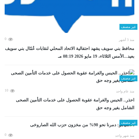
غير مصنف
0
منذ 3 أشهر
محافظ بني سويف يشهد احتفالية الاتحاد المحلي لنقابات عُمّال بني سويف
بعيد...الأمس الثلاثاء، 19 مايو 2026 08:19 مـ
غير مصنف
10
منذ عام واحد
احذر.. الحبس والغرامة عقوبة الحصول على خدمات التأمين الصحى
الشامل بغير وجه حق
غير مصنف
0
منذ شهر واحد