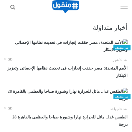
إذهب
الى
المحتوى
أخبار متداوَلة
غير مصنف
0
منذ 9 أشهر
الأمم المتحدة: مصر حققت إنجازات فى تحديث نظامها الإحصائى وتعزيز
الابتكار
غير مصنف
0
منذ عام واحد
الطقس غدا.. مائل للحرارة نهارا وشبورة صباحا والعظمى بالقاهرة 28
درجة