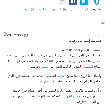
0
مشاركة
منذ 3 أشهر
0
مصر اليوم
تبليغ
2
1/2
كتب ــــ إسماعيل رفعت
السبت، 09 مايو 2026 07:05 م
بعث الرئيس الفرنسي إيمانويل ماكرون عبر حسابه الرسمي على منصة
(x)، برسالة شكر للرئيس المصري، قائلا: سعيد بلقاء صديقي الرئيس عبد
الفتاح
السيسي
لتعزيز الرابط القوي بين
مصر
وفرنسا.
وأضاف ماكرون: معًا نفتتح
الحرم
الجامعي الجديد لجامعة سنجور، الذي
يعكس التزام مصر الملحوظ تجاه الفرنكوفونية.
وتأتي كلمات ماكرون عقب زيارته لمصر من أجل افتتاح فرع جامعة
سنجور في مدينة
برج
العرب بالإسكندرية، اليوم السبت، بحضور العديد
من القادة الأفارقة.