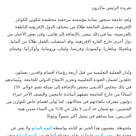
تغريدة الرئيس ماكرون
وتُعد جامعة سنجور بمثابة مؤسسة مرجعية مخصّصة لتكوين الكوادر
الإفريقية، تستقبل الجامعة طلابًا من مختلف الدول الإفريقية الناطقة
بالفرنسية، بما في ذلك مصر، بالإضافة إلى هايتى، وفى بعض الأحيان من
دول أخرى خارج القارة الإفريقية، وقد استقبلت بالفعل طلابًا من ألمانيا،
وبلجيكا، وبلغاريا، وكمبوديا، وفرنسا، ولبنان، ورومانيا، وأوكرانيا، وفيتنام.
وتُدار العملية التعليمية من قبل أربعة رؤساء أقسام وافدين، يعملون
جاهدين لضمان الجودة التعليمية وتعزيز الانفتاح الدولي للجامعة. ويُساندهم
في ذلك مجلس أكاديمي مختص بالإضافة إلى شبكة تضم حوالي 150
أستاذًا من خارج الجامعة نصفهم أساتذة جامعيين والنصف الآخر خبراء
دوليون معترف بكفاءتهم في مجالاتهم، كما يُولى اهتمام خاص للتوازن بين
الجنسين، مع ضمان حد أدنى لا يقل عن 30% من النساء ضمن هيئة
التدريس، مما يساهم في تمثيل أكثر شمولًا وتنوعًا.
ملحوظة: مضمون هذا الخبر تم كتابته بواسطة
اليوم السابع
ولا يعبر عن
وجهة نظر
مصر اليوم
وانما تم نقله بمحتواه كما هو من
اليوم السابع
ونحن