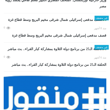
وزير خارجية أوزبكستان: المتحف المصري الكبير معلم ثقافي يجسد رؤية
مصر
غير مصنف
0
منذ 8 أشهر
قصف مدفعى إسرائيلى شمال شرقى مخيم البريج وسط قطاع غزة
غير مصنف
0
منذ 6 أشهر
الحلقة الـ25 من برنامج دولة التلاوة بمشاركة كبار القراء.. بث مباشر