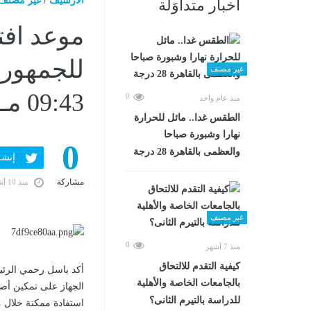
الارشيف
/
غير مصنف
أخبار متداوَلة
موعد افت
غير مصنف
09:43 مـ
0
منذ عام واحد
الطقس غدا.. مائل للحرارة
نهارا وشبورة صباحا
0
والعظمى بالقاهرة 28 درجة
إنشر ف
مشاركة
منذ 10 أشهر
غير مصنف
0
منذ 7 أشهر
كيفية التقدم للالتحاق
أكد باسل رحمي الرئي
بالجامعات الخاصة والأهلية
الجهاز على تمكين أص
للدراسة بالتيرم الثانى؟
استفادة ممكنة خلال 