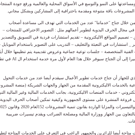
ساعدتها على النمو والتوسع في الأسواق المحلية والعالمية ورفع جودة المنتجا
 المشروعات باقة متنوعة ومقدمة باحترافية إلى المشاركين وبشكل مجاني.
 من خلال جناح "خدماتنا" عدد من الخدمات التي تهدف الى مساعدة أصحاب
ي مجال الحرف اليدوية لتطوير أعمالهم مثل : التصوير الاحترافي للمنتجات –
– تصميم المواقع الاليكترونية – تقديم استشارات فردية في التسويق والتصدير 
_ استشارات في التعبئة والتغليف – التدريب على التصوير باستخدام الموبايل –
الفنية المتخصصة – جلسات توعية جماعية وعروض تقديمية يتم تنظيمها خلال أيا
فعاليات المعرض، مشيرا إلى أن الجناح سيوفر خلال هذا العام لأول
ذي للجهاز أن جناح خدمات تطوير الأعمال سيقدم أيضا عدد من خدمات التحول
ية بالخدمات الاليكترونية المقدمة من الجهاز والجهات الشريكة (منصة المشرو
إلكتروني - خدمات المنصات الاليكترونية، بجانب الخدمات المالية وغير المالية الت
ال فروعة المنشرة على مستوى الجمهورية وكيفية تمكين أصحاب الحرف اليدوية
والتراثية من الحوافز والتيسيرات والمزايا الواردة بقانون 
 بالتعاون بين الجهاز ووزارة المالية ومصلحة الضرائب ويقدم تيسيرات ضريبية
ات.
 متاحة أيضا للزائرين والجمهور الراغب في التعرف على الخدمات المتاحة لتطو