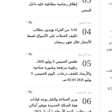
ت،
إطلاق رصاصة مطاطية عليه داخل
السجن
0
منذ 6 أشهر
04
%92 من القراء يؤيدون مطالب
–
تكثيف الحملات على الأسواق لضبط
الأسعار خلال شهر رمضان
م
 مرة خدمة استخدام ال AI في تطوير
0
منذ 28 يومًا
05
طقس الخميس 9 يوليو 2026..
رطوبة مرتفعة وشبورة صباحية
عات
والأرصاد تكشف درجات...اليوم الخميس، 9
ي
يوليو 2026 05:03 صـ
تنمية المشروعات 152لعام 2020 وقانون 6/2025
0
منذ عام واحد
06
وزير الصناعة والنقل يوجه قيادات
هيئة السكك الحديدية بتوفير أماكن
ير
في رحلات...اليوم الأربعاء، 2 أبريل 2025