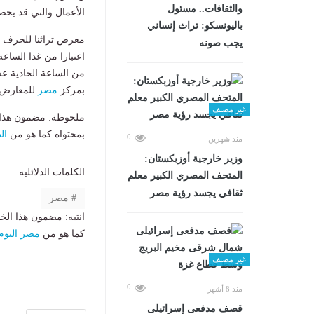
والثقافات.. مسئول
الأعمال والتي قد يح
باليونسكو: تراث إنساني
معرض تراثنا للحرف الي
يجب صونه
بمركز
مصر
للمعارض ا
غير مصنف
ملحوظة: مضمون هذا ا
بمحتواه كما هو من
ال
0
منذ شهرين
وزير خارجية أوزبكستان:
الكلمات الدلائليه
المتحف المصري الكبير معلم
ثقافي يجسد رؤية مصر
مصر
انتبه: مضمون هذا الخ
كما هو من
مصر اليوم
غير مصنف
0
منذ 8 أشهر
قصف مدفعى إسرائيلى