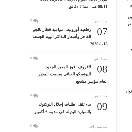
.
08:11 صـ منذ 7 دقائق
ين
0
منذ 7 أشهر
المعرض
07
رفاهية أوروبية.. مواعيد قطار تالجو
، وذلك
الفاخر وأسعار التذاكر اليوم الجمعة
16-1-2026
ه
0
منذ 8 أشهر
08
لافروف: فوز المدير الجديد
لليونسكو العنانى بمنصب المدير
العام مؤشر مشجع
واه
0
منذ 8 أشهر
09
بدء تلقى طلبات إحلال التوكتوك
بالسيارة البديلة فى مدينة 6 أكتوبر
0
منذ شهر واحد