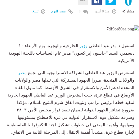
0
مشاركة
منذ 8 أشهر
0
مصر اليوم
تبليغ
استقبل د. بدر عبد العاطي
وزير
الخارجية والهجرة، يوم الأربعاء ١٠
ديسمبر، السيد “جاسون إيزاكسون” مدير عام السياسات باللجنة اليهودية
الأمريكية.
استعرض الوزير عبد العاطي الشراكة الاستراتيجية التي تجمع
مصر
والولايات المتحدة، مبرزا الجهود المشتركة التي تبذلها مصر والولايات
المتحدة لدعم الأمن والاستقرار في الشرق الأوسط. كما تناول اللقاء
الأوضاع في قطاع غزة، حيث استعرض الوزير عبد العاطي الجهود الجارية
لتنفيذ خطة الرئيس ترامب وتثبيت اتفاق شرم الشيخ للسلام، مؤكدا
ضرورة تضافر الجهود الدولية لضمان تنفيذ قرار مجلس الأمن ٢٨٠٣
وسرعة تشكيل قوة الاستقرار الدولية في غزة للاضطلاع بمسئوليتها
ومهامها، وأهمية المضي في خطوات تشكيل لجنة التكنوقراط الفلسطينية
لإدارة قطاع غزة، مشدداً أهمية الانتقال إلى المرحلة الثانية من الاتفاق.