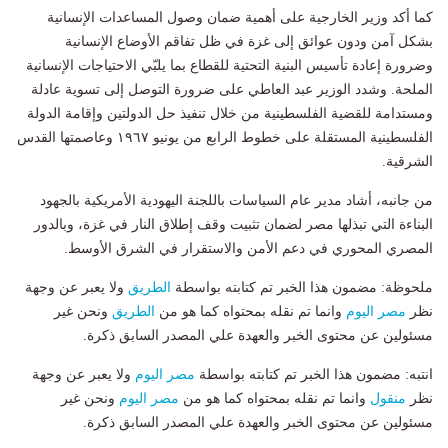
كما أكد وزير الخارجية على أهمية ضمان وصول المساعدات الإنسانية
بشكل آمن ودون عوائق إلى غزة في ظل تفاقم الأوضاع الإنسانية
وضرورة إعادة تأسيس البنية التحتية للقطاع بما يلبّي الاحتياجات الإنسانية
الملحة. وشدد الوزير عبد العاطي على ضرورة التوصل إلى تسوية عادلة
ومستدامة للقضية الفلسطينية من خلال تنفيذ حل الدولتين وإقامة الدولة
الفلسطينية المستقلة على خطوط الرابع من يونيو ١٩٦٧ وعاصمتها القدس
الشرقية.
من جانبه، أشاد مدير عام السياسات باللجنة اليهودية الأمريكية بالجهود
البناءة التي تبذلها مصر لضمان تثبيت وقف إطلاق النار في غزة، وبالدور
المصري المحوري في دعم الأمن والاستقرار في الشرق الأوسط.
ملحوظة: مضمون هذا الخبر تم كتابته بواسطة
الطريق
ولا يعبر عن وجهة
نظر
مصر اليوم
وانما تم نقله بمحتواه كما هو من
الطريق
ونحن غير
مسئولين عن محتوى الخبر والعهدة علي المصدر السابق ذكرة.
انتبه: مضمون هذا الخبر تم كتابته بواسطة
مصر اليوم
ولا يعبر عن وجهة
نظر
منقول
وانما تم نقله بمحتواه كما هو من
مصر اليوم
ونحن غير
مسئولين عن محتوى الخبر والعهدة علي المصدر السابق ذكرة.