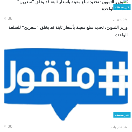
غير مصنف
0
منذ شهرين
وزير التموين: تحديد سلع معينة بأسعار ثابتة قد يخلق "سعرين" للسلعة
الواحدة
غير مصنف
0
منذ عام واحد