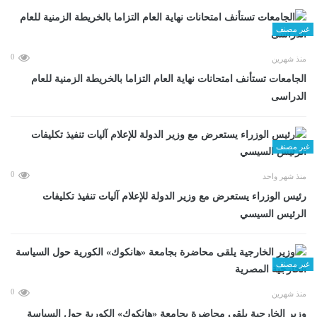
غير مصنف
0
منذ شهرين
الجامعات تستأنف امتحانات نهاية العام التزاما بالخريطة الزمنية للعام
الدراسى
غير مصنف
0
منذ شهر واحد
رئيس الوزراء يستعرض مع وزير الدولة للإعلام آليات تنفيذ تكليفات
الرئيس السيسي
غير مصنف
0
منذ شهرين
وزير الخارجية يلقى محاضرة بجامعة «هانكوك» الكورية حول السياسة