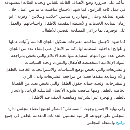
التأكيد على ضرورة وضع الأهداف القابلة للقياس وتحديد الفئات المستهدفة
في عمل كافة البرامج، كما شهد الاجتماع مناقشة ما تم من أعمال خلال
الفترة السابقة وعلى رأسها زيارة مدينتي "حلايب وشلاتين " وقرية " ابو
رماد" لمتابعة الخدمات والأنشطة المقدمة للأطفال واحتياجاتهم، والعمل
على توفيرها، بما يراعي المصلحة الفضلي للأطفال.
كما شهد الاجتماع مناقشة مقترحات تشكيل اللجان الدائمة وآليات عملها
واللوائح الداخلية المنظمة لها، كما تم الاتفاق على إنشاء عدد من اللجان
تختص بعدد من المهام التنفيذية منها لجنة الاعلام والتي تختص بمراجعة
المواد الإعلامية المتخصصة للأطفال والنشء، ولجنة السياسات
والتشريعات والتي تختص بوضع السياسات والاستراتيجيات الخاصة بالطفل
والأم ومتابعة تنفيذها فضلا عن مراجعة التشريعات وابداء الراي
والمقترحات، ولجنة حماية حقوق الطفل والتي تختص بعدد من القضايا
الخاصة بالطفل ومنها مناهضة تشويه الأعضاء التناسلية للإناث، والاتجار
بالطفل والهجرة غير الشرعية ومناهضة العنف ضد الأطفال.
وفى نهاية الاجتماع وجهت "السنباطي" الشكر لجميع اعضاء مجلس ادارة
المجلس على جهودهم الرامية لتحسين الخدمات المقدمة للطفل فى جميع
برامج
وانشطة المجلس.