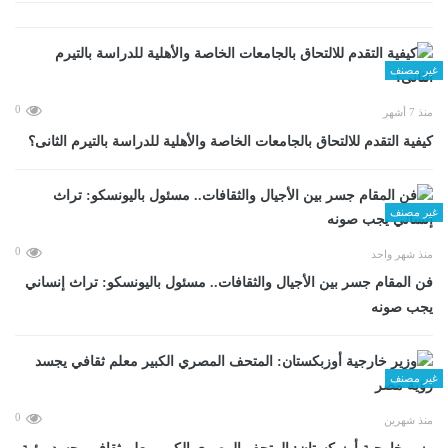
غير مصنف
0
منذ 7 أشهر
كيفية التقدم للالتحاق بالجامعات الخاصة والأهلية للدراسة بالتيرم الثانى؟
غير مصنف
0
منذ شهر واحد
فن المقام جسر بين الأجيال والثقافات.. مسئول باليونسكو: تراث إنساني
يجب صونه
غير مصنف
0
منذ شهرين