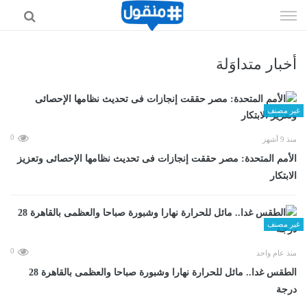
إذهب
الى
المحتوى
أخبار متداوَلة
غير مصنف
0
منذ 9 أشهر
الأمم المتحدة: مصر حققت إنجازات فى تحديث نظامها الإحصائى وتعزيز
الابتكار
غير مصنف
0
منذ عام واحد
الطقس غدا.. مائل للحرارة نهارا وشبورة صباحا والعظمى بالقاهرة 28
درجة