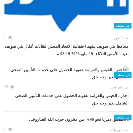
غير مصنف
0
منذ 3 أشهر
محافظ بني سويف يشهد احتفالية الاتحاد المحلي لنقابات عُمّال بني سويف
بعيد...الأمس الثلاثاء، 19 مايو 2026 08:19 مـ
غير مصنف
10
منذ عام واحد
احذر.. الحبس والغرامة عقوبة الحصول على خدمات التأمين الصحى
الشامل بغير وجه حق
غير مصنف
0
منذ شهر واحد