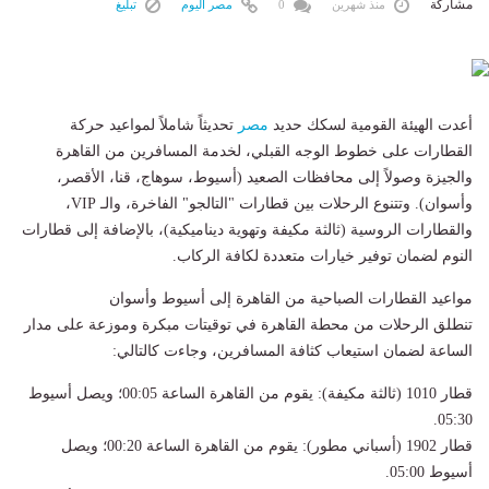
مشاركة
منذ شهرين
0
مصر اليوم
تبليغ
​أعدت الهيئة القومية لسكك حديد
مصر
تحديثاً شاملاً لمواعيد حركة
القطارات على خطوط الوجه القبلي، لخدمة المسافرين من القاهرة
والجيزة وصولاً إلى محافظات الصعيد (أسيوط، سوهاج، قنا، الأقصر،
وأسوان). وتتنوع الرحلات بين قطارات "التالجو" الفاخرة، والـ VIP،
والقطارات الروسية (ثالثة مكيفة وتهوية ديناميكية)، بالإضافة إلى قطارات
النوم لضمان توفير خيارات متعددة لكافة الركاب.
​مواعيد القطارات الصباحية من القاهرة إلى أسيوط وأسوان
​تنطلق الرحلات من محطة القاهرة في توقيتات مبكرة وموزعة على مدار
الساعة لضمان استيعاب كثافة المسافرين، وجاءت كالتالي:
​قطار 1010 (ثالثة مكيفة): يقوم من القاهرة الساعة 00:05؛ ويصل أسيوط
05:30.
​قطار 1902 (أسباني مطور): يقوم من القاهرة الساعة 00:20؛ ويصل
أسيوط 05:00.