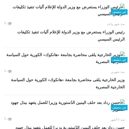
غير مصنف
0
منذ شهر واحد
رئيس الوزراء يستعرض مع وزير الدولة للإعلام آليات تنفيذ تكليفات
الرئيس السيسي
غير مصنف
0
منذ شهرين
وزير الخارجية يلقى محاضرة بجامعة «هانكوك» الكورية حول السياسة
الخارجية المصرية
غير مصنف
0
منذ 6 أشهر
حسن رداد بعد حلف اليمين الدُستورية وزيرا للعمل يتعهد ببذل جهود