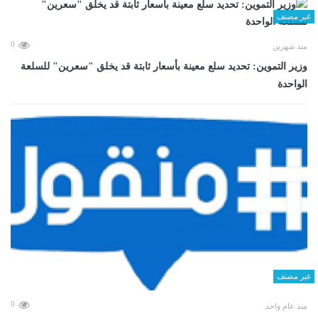
غير مصنف
0
منذ شهرين
وزير التموين: تحديد سلع معينة بأسعار ثابتة قد يخلق "سعرين" للسلعة
الواحدة
غير مصنف
0
منذ عام واحد