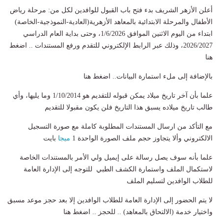
أعلن الأزهر الشريف بدء فتح باب القبول للوافدين لكل من: مرحلة رياض
الأطفال والمرحلة الابتدائية بالمعاهد الأزهرية(العادية-النموذجية-الخاصة)
ابتداء من اليوم الاثنين الموافق 1/6/2026، وحتى بداية العام الدراسي
2026/2027، وذلك عبر الرابط الإلكتروني للتقدم ورفع المستندات .. اضغط
هنا
بالإضافة إلى ملء استمارة البيانات.. اضغط هنا
علما بأن آخر تاريخ ميلاد يمكن قبوله للتقديم هو 1/10/2014 وما يليها، وأي
طالب تاريخ ميلاده يسبق هذا التاريخ فلن يكون مقبولا للتقديم
مع التأكد من ارسال المستندات المطلوبة كاملة مع صورة التسجيل
الالكتروني وألا يتجاوز حجم ملف الصورة الواحدة 1
ميجا
بايت
علما بأنه سوف يصل رسالة على إيميل ولي الأمر بالمستندات الخاصة
لاستكمال الملف واستمارة الكشف الطبي للتوجه إلى الإدارة العامة
للطلاب الوافدين لتسليم الملف
لا يتم الحضور إلى الإدارة العامة للطلاب الوافدين إلا بعد حجز موعد مسبق
واختيار خدمة (الالتحاق بالمعاهد) .. للحجز .. اضغط هنا