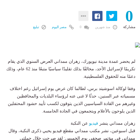
0
مشاركة
منذ شهرين
0
مصر اليوم
تبليغ
لم يحضر عمدة مدينة نيويورك، زهران ممداني العرض السنوي الذي يقام
تكريمًا لإسرائيل الأحد، مخالفًا بذلك تقليدًا سياسيًا متبعًا منذ 62 عام، وذلك
دعمًا منه للحقوق الفلسطينية.
وفقا لوكالة اسوشيتد برس، لطالما كان عرض يوم إسرائيل رغم اختلاف
مسمياته عبر السنين، حدثًا لا غنى عنه لرؤساء البلديات والمحافظين
وغيرهم من القادة السياسيين الذين يتوقون لكسب تأييد حشود المحتفلين
الذين يلوحون بالأعلام ويتجمعون في الجادة الخامسة.
زهران ممداني ينشر
فيديو
عن النكبة
قبل اسبوعين، نشر مكتب ممداني مقطع فيديو يحيي ذكرى النكبة، وقال
ممداني في مؤتمر صحفي يوم الخميس: لقد صرحت خلال حملتي