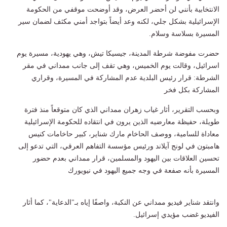
الانتخابية بأنني لن أحضر العرض، وقد أوضحت موقفي من الحكومة
الإسرائيلية بشكل جلي، لكنه وعد أيضاً بتواجد أمني مكثف لضمان سير
المسيرة بسلاسة وسلام.
حضرت مفوضة شرطة المدينة، جيسيكا تيش، وهي يهودية، مسيرة يوم
اسرائيل، وقالت يوم الخميس، وهي تقف إلى جانب ممداني في مقر
الشرطة: قرار رئيس البلدية عدم المشاركة في المسيرة، وقراري
المشاركة بكل فخر
وبحسب التقرير، أثار غياب زهران ممداني الذي كان متوقعاً منذ فترة
طويلة، حفيظة معارضيه الذين يرون في انتقاده للحكومة الإسرائيلية
معاداة للسامية، ووصف الحاخام مارك شناير، كبير حاخامات كنيس
هامبتون في لونج آيلاند ورئيس مؤسسة التفاهم العرقي، التي تدعو إلى
تحسين العلاقات بين اليهود والمسلمين، قرار ممداني بعدم حضور
المسيرة بأنه صفعة في وجه جميع اليهود في نيويورك
وانتقد شناير فيديو ممداني عن النكبة، واصفًا إياه بـ"الدعاية"، كما أثار
الفيديو غضب مؤيدي إسرائيل.