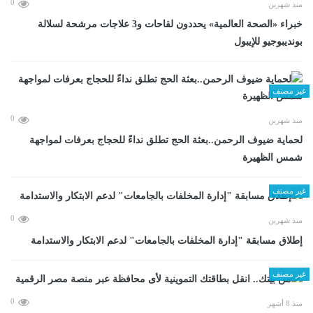
0
منذ شهرين
خبراء «الصحة العالمية» يحددون لقاحات و3 علاجات مرشحة لسلالة
بونديبوجيو للإيبول
غير مصنف
0
منذ شهرين
لحماية ضيوف الرحمن..بعثة الحج تطلق نداءً للحجاج بعرفات لمواجهة
شمس الظهيرة
غير مصنف
0
منذ شهرين
إطلاق مسابقة "إدارة المخلفات بالجامعات" لدعم الابتكار والاستدامة
غير مصنف
0
منذ 8 أشهر