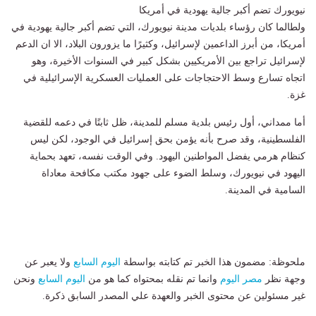
نيويورك تضم أكبر جالية يهودية في أمريكا
ولطالما كان رؤساء بلديات مدينة نيويورك، التي تضم أكبر جالية يهودية في
أمريكا، من أبرز الداعمين لإسرائيل، وكثيرًا ما يزورون البلاد، الا ان الدعم
لإسرائيل تراجع بين الأمريكيين بشكل كبير في السنوات الأخيرة، وهو
اتجاه تسارع وسط الاحتجاجات على العمليات العسكرية الإسرائيلية في
غزة.
أما ممداني، أول رئيس بلدية مسلم للمدينة، ظل ثابتًا في دعمه للقضية
الفلسطينية، وقد صرح بأنه يؤمن بحق إسرائيل في الوجود، لكن ليس
كنظام هرمي يفضل المواطنين اليهود. وفي الوقت نفسه، تعهد بحماية
اليهود في نيويورك، وسلط الضوء على جهود مكتب مكافحة معاداة
السامية في المدينة.
ملحوظة: مضمون هذا الخبر تم كتابته بواسطة
اليوم السابع
ولا يعبر عن
وجهة نظر
مصر اليوم
وانما تم نقله بمحتواه كما هو من
اليوم السابع
ونحن
غير مسئولين عن محتوى الخبر والعهدة علي المصدر السابق ذكرة.