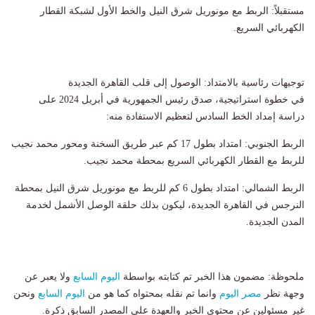
مستقبلاً: الربط مع مونوريل شرق النيل والخط الأول لشبكة القطار
الكهربائي السريع.
توجيهات رئاسية بالامتداد: الوصول إلى قلب القاهرة الجديدة
في خطوة استراتيجية، صدق رئيس الجمهورية في أبريل 2024 على
دراسة إمداد الخط السادس لتعظيم الاستفادة منه:
الربط الجنوبي: امتداد بطول 17 كم عبر طريق السخنة ومحور محمد نجيب
للربط مع القطار الكهربائي السريع بمحطة محمد نجيب.
الربط الشمالي: امتداد بطول 6 كم للربط مع مونوريل شرق النيل بمحطة
النرجس في القاهرة الجديدة، ليكون بذلك حلقة الوصل الأشمل لخدمة
المدن الجديدة.
ملحوظة: مضمون هذا الخبر تم كتابته بواسطة
اليوم السابع
ولا يعبر عن
وجهة نظر
مصر اليوم
وانما تم نقله بمحتواه كما هو من
اليوم السابع
ونحن
غير مسئولين عن محتوى الخبر والعهدة علي المصدر السابق ذكرة.