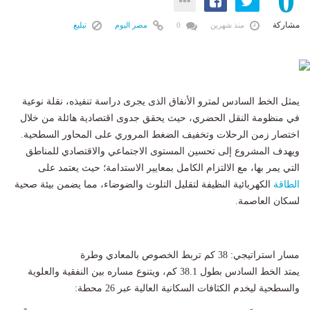
0
مشاركة
منذ شهرين
0
مصر اليوم
تبليغ
يمثل الخط السادس لمترو الأنفاق الذى يجرى دراسة تنفيذه، نقلة نوعية
في منظومة النقل الحضري، حيث يحقق جدوى اقتصادية هائلة من خلال
اختصار زمن الرحلات وتخفيف الضغط المروري على المحاور السطحية.
ويهدف المشروع إلى تحسين المستوى الاجتماعي والاقتصادي للمناطق
التي يمر بها، مع الالتزام الكامل بمعايير الاستدامة؛ حيث يعتمد على
الطاقة
الكهربائية النظيفة لتقليل التلوث والضوضاء، مما يضمن بيئة صحية
لسكان العاصمة.
مسار استراتيجي: 38 كم تربط الخصوص بالمعادي وطرة
يمتد الخط السادس بطول 38.1 كم، ويتنوع مساره بين النفقية والعلوية
والسطحية ليخدم الكثافات السكانية العالية عبر 26 محطة: