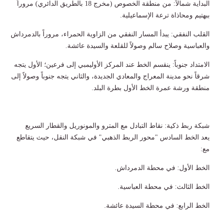
البداية شمالاً: من منطقة الخصوص (مخرج 18 بالطريق الدائري) مروراً
ببهتيم ومحاذاة ترعة الإسماعيلية.
القلب النفقي: يبدأ المسار النفقي من الزاوية الحمراء، مروراً بالدمرداش
والعباسية وصلاح سالم وصولاً للقلعة والسيدة عائشة.
الامتداد جنوباً: ينقسم الخط عند المركز الأوليمبي إلى فرعين؛ الأول يتجه
شرقاً نحو مدينة المعراج والمعادي الجديدة، والثاني يتجه جنوباً وصولاً إلى
منطقة ورشة عمرة الخط الأول بطرة البلد.
شبكة ربط ذكية: نقاط التبادل مع المترو والمونوريل والقطار السريع
يعد الخط السادس "محور الربط الذهبي" في شبكة النقل، حيث يتقاطع
مع:
الخط الأول: في محطة الدمرداش.
الخط الثالث: في محطة العباسية.
الخط الرابع: في محطة السيدة عائشة.