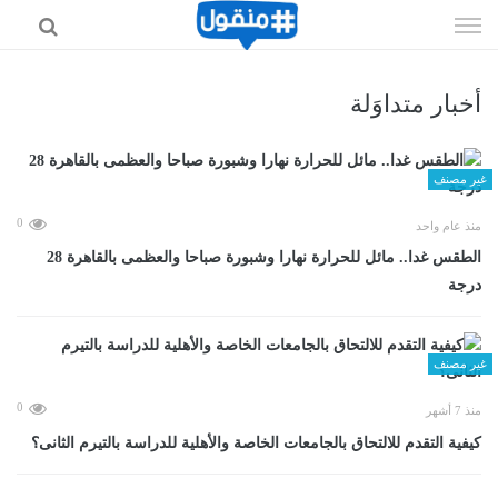
إذهب
الى
المحتوى
أخبار متداوَلة
غير مصنف
0
منذ عام واحد
الطقس غدا.. مائل للحرارة نهارا وشبورة صباحا والعظمى بالقاهرة 28
درجة
غير مصنف
0
منذ 7 أشهر
كيفية التقدم للالتحاق بالجامعات الخاصة والأهلية للدراسة بالتيرم الثانى؟