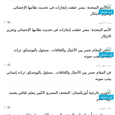
غير مصنف
0
منذ 9 أشهر
الأمم المتحدة: مصر حققت إنجازات فى تحديث نظامها الإحصائى وتعزيز
الابتكار
غير مصنف
0
منذ شهر واحد
فن المقام جسر بين الأجيال والثقافات.. مسئول باليونسكو: تراث إنساني
يجب صونه
غير مصنف
0
منذ شهرين