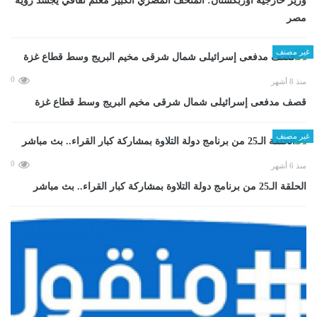
وزير خارجية أوزبكستان: المتحف المصري الكبير معلم ثقافي يجسد رؤية
مصر
غير مصنف
0
منذ 8 أشهر
قصف مدفعى إسرائيلى شمال شرقى مخيم البريج وسط قطاع غزة
غير مصنف
0
منذ 6 أشهر
الحلقة الـ25 من برنامج دولة التلاوة بمشاركة كبار القراء.. بث مباشر