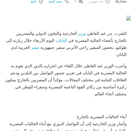
مشاركة
منذ شهرين
0
مصر اليوم
تبليغ
التقى د. بدر عبد العاطي
وزير
الخارجية والتعاون الدولي والمصريين
بالخارج بأعضاء الجالية المصرية في
اليابان
، اليوم الأربعاء خلال زيارته إلى
طوكيو، بحضور السفير راجي الأتربي سفير جمهورية
مصر
العربية لدى
اليابان.
وأعرب الوزير عبد العاطي خلال اللقاء عن اعتزازه بالدور الذي تقوم به
الجالية المصرية في اليابان في تعزيز جسور التواصل بين البلدين ودعم
العلاقات الثنائية في مختلف المجالات، مؤكداً أن المصريين بالخارج يمثلون
ركيزة أساسية من ركائز القوة الناعمة المصرية وسفراء للوطن في
مختلف أنحاء العالم.
أبناء الجاليات المصرية بالخارج
وأشار وزير الخارجية إلى أن التواصل الدوري مع أبناء الجاليات المصرية
بالخارج يأتي في إطار نهج ثابت تنتهجه وزارة الخارجية يهدف إلى تقديم