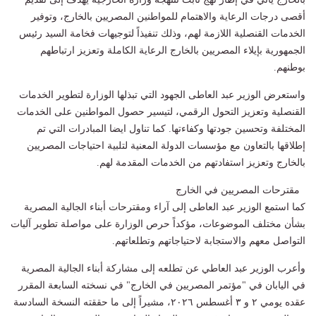
أقصى درجات الرعاية والاهتمام للمواطنين المصريين بالخارج، وتوفير
الخدمات القنصلية اللازمة لهم، وذلك تنفيذاً لتوجيهات فخامة السيد رئيس
الجمهورية بإيلاء المصريين بالخارج الرعاية الكاملة وتعزيز ارتباطهم
بوطنهم.
واستعرض الوزير عبد العاطى الجهود التي تبذلها الوزارة لتطوير الخدمات
القنصلية وتعزيز التحول الرقمي، لتيسير حصول المواطنين على الخدمات
المختلفة وتحسين جودتها وكفاءتها. كما تناول ايضا المبادرات التي تم
إطلاقها بالتعاون مع مؤسسات الدولة المعنية لتلبية احتياجات المصريين
بالخارج وتعزيز استفادتهم من الخدمات المقدمة لهم.
مقترحات المصريين في الخارج
كما استمع الوزير عبد العاطى إلى آراء ومقترحات أبناء الجالية المصرية
بشأن مختلف الموضوعات، مؤكداً حرص الوزارة على مواصلة تطوير آليات
التواصل معهم والاستجابة لاحتياجاتهم وتطلعاتهم.
وأعرب الوزير عبد العاطي عن تطلعه إلى مشاركة أبناء الجالية المصرية
في اليابان في "مؤتمر المصريين في الخارج" في نسخته السابعة المقرر
عقده يومي ٢ و ٣ أغسطس ٢٠٢٦، مشيراً إلى ما حققته النسخة السادسة