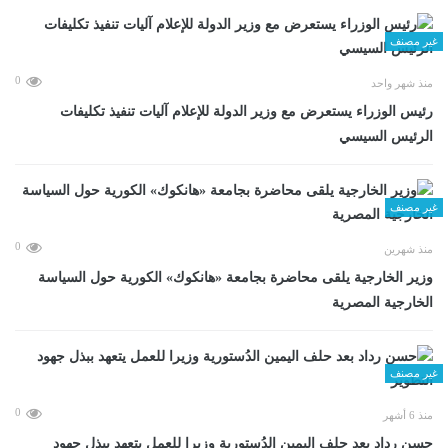
غير مصنف
0
منذ شهر واحد
رئيس الوزراء يستعرض مع وزير الدولة للإعلام آليات تنفيذ تكليفات
الرئيس السيسي
غير مصنف
0
منذ شهرين
وزير الخارجية يلقى محاضرة بجامعة «هانكوك» الكورية حول السياسة
الخارجية المصرية
غير مصنف
0
منذ 6 أشهر
حسن رداد بعد حلف اليمين الدُستورية وزيرا للعمل يتعهد ببذل جهود