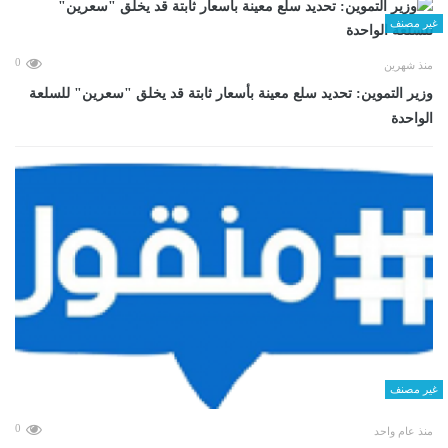
غير مصنف
0
منذ شهرين
وزير التموين: تحديد سلع معينة بأسعار ثابتة قد يخلق "سعرين" للسلعة
الواحدة
غير مصنف
0
منذ عام واحد