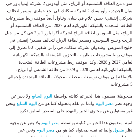
سواء من الطاقة الشمسية أو الرياح، مثل أبيدوس 2 لشركة إيميا باور في
بنبان الجديدة، وأوبليسك 2 لشركة سكاتك في نجع حمادي، ونيفير لتحالف
شركتي إنفينتي/ حسن علام في بنبان، وتناول أيضاً موقف ربط مشروعات
الطاقة المتجددة بالشبكة الكهربائية لعام 2027، من الطاقة الشمسية أو
الرياح، مثل السويس لطاقة الرياح لشركة أكوا باور 1 و 2 في كل من جبل
الزيت وخليج السويس، ومصدر لطاقة الرياح لتحالف مصدر/ إنفينتي في
خليج السويس، وشدوان لشركة سكاتك في رأس شقير، كما تطرق إلى
موقف ربط مشروعات بطاريات التخزين المُستقلة بالشبكة الكهربائية
لعامي 2027 و 2028، وكذا موقف ربط مشروعات الطاقة المتجددة
بالشبكة الكهربائية لعامي 2028 و 2029 من طاقة الشمس أو الرياح،
بالإضافة إلى موقف توسيعات محطات محولات الطاقة المتجددة بإجمالي
5 مشروعات.
ملحوظة: مضمون هذا الخبر تم كتابته بواسطة
اليوم السابع
ولا يعبر عن
وجهة نظر
مصر اليوم
وانما تم نقله بمحتواه كما هو من
اليوم السابع
ونحن
غير مسئولين عن محتوى الخبر والعهدة علي المصدر السابق ذكرة.
انتبه: مضمون هذا الخبر تم كتابته بواسطة
مصر اليوم
ولا يعبر عن وجهة
نظر
منقول
وانما تم نقله بمحتواه كما هو من
مصر اليوم
ونحن غير