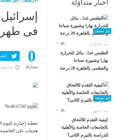
الارشيف
/
غير مصنف
أخبار متداوَلة
إسرائيل 
فى طهران
غير مصنف
0
منذ عام واحد
0
الطقس غدا.. مائل للحرارة
إنشر ف
نهارا وشبورة صباحا
مشاركة
منذ شهري
والعظمى بالقاهرة 28 درجة
غير مصنف
0
منذ 7 أشهر
كيفية التقدم للالتحاق
تغطية إخبارية لليوم 
بالجامعات الخاصة والأهلية
هحمات على العاصمة ال
للدراسة بالتيرم الثانى؟