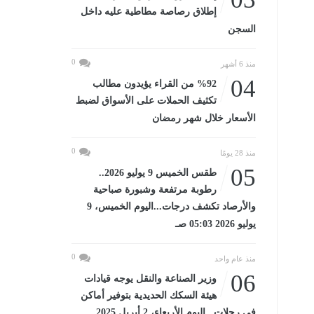
إطلاق رصاصة مطاطية عليه داخل
السجن
0
منذ 6 أشهر
04
%92 من القراء يؤيدون مطالب
تكثيف الحملات على الأسواق لضبط
الأسعار خلال شهر رمضان
0
منذ 28 يومًا
05
طقس الخميس 9 يوليو 2026..
رطوبة مرتفعة وشبورة صباحية
والأرصاد تكشف درجات...اليوم الخميس، 9
يوليو 2026 05:03 صـ
0
منذ عام واحد
06
وزير الصناعة والنقل يوجه قيادات
هيئة السكك الحديدية بتوفير أماكن
في رحلات...اليوم الأربعاء، 2 أبريل 2025