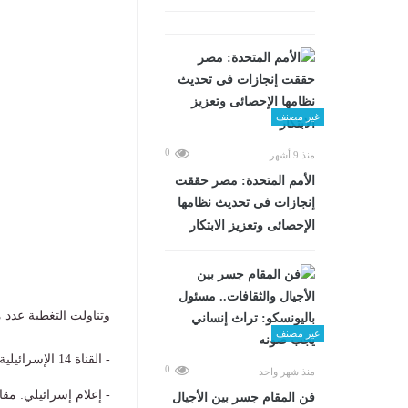
غير مصنف
0
منذ 9 أشهر
الأمم المتحدة: مصر حققت
إنجازات فى تحديث نظامها
الإحصائى وتعزيز الابتكار
وتناولت التغطية عدد م
غير مصنف
- القناة 14 الإسرائيلية: سلاح الجو يشن هجمات داخل إيران
0
منذ شهر واحد
- إعلام إسرائيلي: مق
فن المقام جسر بين الأجيال