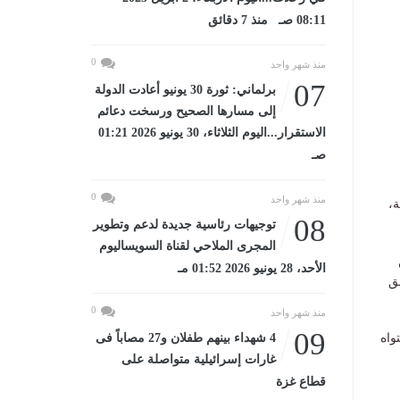
08:11 صـ منذ 7 دقائق
0
منذ شهر واحد
07
برلماني: ثورة 30 يونيو أعادت الدولة
إلى مسارها الصحيح ورسخت دعائم
الاستقرار...اليوم الثلاثاء، 30 يونيو 2026 01:21
صـ
0
منذ شهر واحد
ة،
08
توجيهات رئاسية جديدة لدعم وتطوير
المجرى الملاحي لقناة السويساليوم
الأحد، 28 يونيو 2026 01:52 مـ
ق
0
منذ شهر واحد
09
واه
4 شهداء بينهم طفلان و27 مصاباً فى
غارات إسرائيلية متواصلة على
قطاع غزة