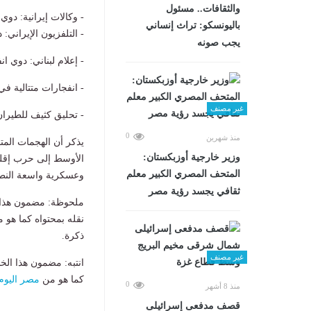
والثقافات.. مسئول
- وكالات إيرانية: دو
باليونسكو: تراث إنساني
- التلفزيون الإيراني
يجب صونه
- إعلام لبناني: دوي ا
- انفجارات متتالية في
غير مصنف
- تحليق كثيف للطيران
0
منذ شهرين
يذكر أن الهجمات المت
وزير خارجية أوزبكستان:
الأوسط إلى حرب إقليم
المتحف المصري الكبير معلم
وعسكرية واسعة النطا
ثقافي يجسد رؤية مصر
ملحوظة: مضمون هذا ا
نقله بمحتواه كما هو 
ذكرة.
غير مصنف
انتبه: مضمون هذا الخ
كما هو من
مصر اليوم
0
منذ 8 أشهر
قصف مدفعى إسرائيلى