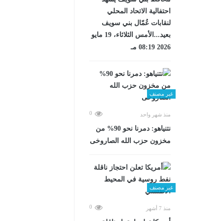
احتفالية الاتحاد المحلي
لنقابات عُمّال بني سويف
بعيد...الأمس الثلاثاء، 19 مايو
2026 08:19 مـ
غير مصنف
0
منذ شهر واحد
نتنياهو: دمرنا نحو 90% من
مخزون حزب الله الصاروخى
غير مصنف
0
منذ 7 أشهر