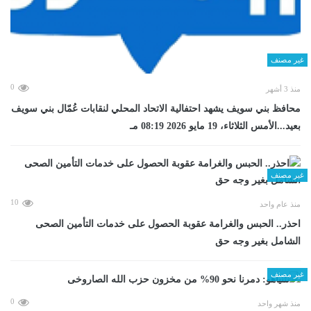
غير مصنف
0
منذ 3 أشهر
محافظ بني سويف يشهد احتفالية الاتحاد المحلي لنقابات عُمّال بني سويف
بعيد...الأمس الثلاثاء، 19 مايو 2026 08:19 مـ
غير مصنف
10
منذ عام واحد
احذر.. الحبس والغرامة عقوبة الحصول على خدمات التأمين الصحى
الشامل بغير وجه حق
غير مصنف
0
منذ شهر واحد