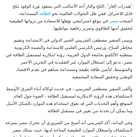
"هيدرات الغاز"..الثلج والنار أحد الأساليب التي ستقود ثورة الوقود بثلج
قابل للاحتراق، ففي ظل التحولات العالمية نحو
الطاقة
المستدامة،
أصبحت
مصر
في موقع استراتيجي يؤهلها للاستفادة من ثرواتها الطبيعية
لتحقيق أمنها الطاقوي وتعزيز رفاهية مواطنيها.
ويتبنى السفير مصطفى الشربيني الخبير الدولي في الاستدامة وتقييم
مخاطر المناخ، ورئيس الكرسي العلمي للاستدامة والبصمة الكربونية
بمنظمة الألكسو بجامعة الدول العربية، رؤية ابتكارية لمستقبل الطاقة في
مصر، تدعو إلى استغلال الموارد غير التقليدية في البحرين الأحمر
والمتوسط، لتأمين طاقة نظيفة ومستدامة تساهم في تقدم الاقتصاد
الوطني وتحقيق السعادة المجتمعية.
وألقى السفير مصطفى الشربيني - في حديث لوكالة أنباء الشرق الأوسط
لاستكشاف هذه الرؤية الابتكارية لمستقبل الطاقة - الضوء حول العائد
المتوقع وأهم التحديات التي قد تعوق استخدام هذه الموارد بالشكل الأمثل
وما يمكن أن تحدثه من تغيير في مستقبل الطاقة.
وفي البداية، أكد الشربيني أنه أصبح من الضروري أن تتحرك مصر بسرعة
لاستكشاف واستغلال الموارد الطبيعية المتاحة لديها، حيث تمتلك مصر