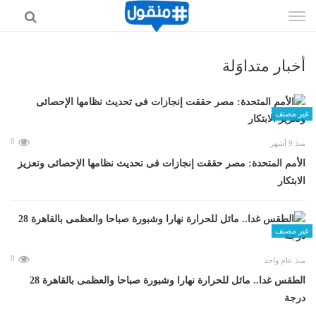
إذهب
الى
المحتوى
أخبار متداوَلة
غير مصنف
0
منذ 9 أشهر
الأمم المتحدة: مصر حققت إنجازات فى تحديث نظامها الإحصائى وتعزيز
الابتكار
غير مصنف
0
منذ عام واحد
الطقس غدا.. مائل للحرارة نهارا وشبورة صباحا والعظمى بالقاهرة 28
درجة