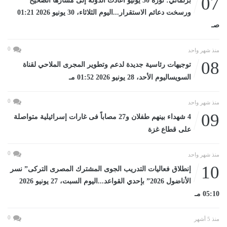
07
برلماني: ثورة 30 يونيو أعادت الدولة إلى مسارها الصحيح
ورسخت دعائم الاستقرار...اليوم الثلاثاء، 30 يونيو 2026 01:21
صـ
0
منذ شهر واحد
08
توجيهات رئاسية جديدة لدعم وتطوير المجرى الملاحي لقناة
السويساليوم الأحد، 28 يونيو 2026 01:52 مـ
0
منذ شهر واحد
09
4 شهداء بينهم طفلان و27 مصاباً فى غارات إسرائيلية متواصلة
على قطاع غزة
0
منذ شهر واحد
10
إنطلاق فعاليات التدريب الجوى المشترك المصرى التركى” نسر
الأناضول 2026” بإحدي القواعد...اليوم السبت، 27 يونيو 2026
05:10 مـ
0
منذ 5 أشهر