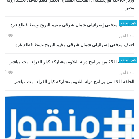
وزير خارجية أوزبكستان: المتحف المصري الكبير معلم ثقافي يجسد رؤية
مصر
غير مصنف
0
منذ 8 أشهر
قصف مدفعى إسرائيلى شمال شرقى مخيم البريج وسط قطاع غزة
غير مصنف
0
منذ 6 أشهر
الحلقة الـ25 من برنامج دولة التلاوة بمشاركة كبار القراء.. بث مباشر