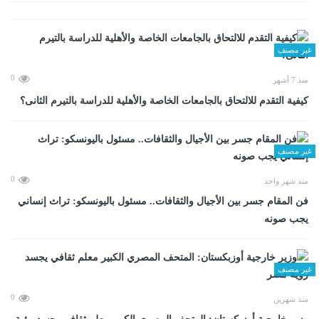
غير مصنف
0
منذ 7 أشهر
كيفية التقدم للالتحاق بالجامعات الخاصة والأهلية للدراسة بالتيرم الثانى؟
غير مصنف
0
منذ شهر واحد
فن المقام جسر بين الأجيال والثقافات.. مسئول باليونسكو: تراث إنساني
يجب صونه
غير مصنف
0
منذ شهرين