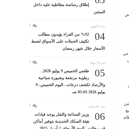
إطلاق رصاصة مطاطية عليه داخل
السجن
غش
0
منذ 6 أشهر
04
%92 من القراء يؤيدون مطالب
تكثيف الحملات على الأسواق لضبط
الأسعار خلال شهر رمضان
 من
205 لسنة 2020 بشأن
0
منذ 29 يومًا
05
طقس الخميس 9 يوليو 2026..
رطوبة مرتفعة وشبورة صباحية
والأرصاد تكشف درجات...اليوم الخميس، 9
يوليو 2026 05:03 صـ
ين
0
منذ عام واحد
يع
06
وزير الصناعة والنقل يوجه قيادات
ظام
هيئة السكك الحديدية بتوفير أماكن
في رحلات...اليوم الأربعاء، 2 أبريل 2025