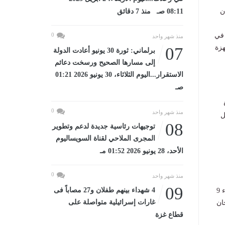
ن
08:11 صـ منذ 7 دقائق
 في
0
منذ شهر واحد
لأجهزة
07
برلماني: ثورة 30 يونيو أعادت الدولة
إلى مسارها الصحيح ورسخت دعائم
الاستقرار...اليوم الثلاثاء، 30 يونيو 2026 01:21
صـ
0
منذ شهر واحد
ل
08
توجيهات رئاسية جديدة لدعم وتطوير
المجرى الملاحي لقناة السويساليوم
الأحد، 28 يونيو 2026 01:52 مـ
0
منذ شهر واحد
09
4 شهداء بينهم طفلان و27 مصاباً فى
ويؤدي طلاب الشهادة الإعدادية، اليوم الإثنين 8 يونية 2026 امتحان مادتي العلوم والتربية الفنية، والثلاثاء 9
غارات إسرائيلية متواصلة على
لمعلومات، والأربعاء 10 يونية 2026 امتحان
قطاع غزة