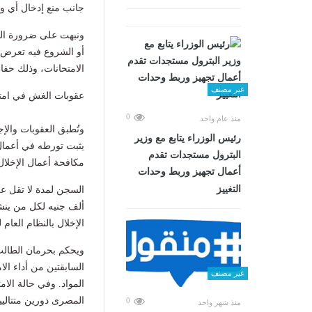
جانب منع إدخال أي وس
ونبهت على ضرورة التز
أو الشروع فيه تعرض م
الامتحانات، وذلك حفاظ
غير مصنف
عقوبات الغش في امتحا
0
منذ عام واحد
وتُطبق العقوبات والإج
رئيس الوزراء يتابع مع وزير
البترول مستجدات تقدم
مكافحة أعمال الإخلال 
أعمال تجهيز وربط وحدات
التغييز
ألف جنيه لكل من ينشر 
الإخلال بالنظام العام ل
ويحكم بحرمان الطالب 
السابقتين من أداء الا
غير مصنف
المواد. وفي حالة الام
المصرى دورين متتاليي
0
منذ شهر واحد