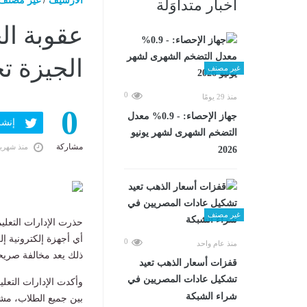
الارشيف
/
غير مصنف
أخبار متداوَلة
عقوبة ال
الجيزة ت
غير مصنف
0
منذ 29 يومًا
0
جهاز الإحصاء: - 0.9% معدل
إنشر ف
التضخم الشهرى لشهر يونيو
مشاركة
منذ شهري
2026
غير مصنف
حذرت الإدارات التعلي
أي أجهزة إلكترونية إل
0
منذ عام واحد
ذلك يعد مخالفة صريحة 
قفزات أسعار الذهب تعيد
تشكيل عادات المصريين في
وأكدت الإدارات التعل
شراء الشبكة
بين جميع الطلاب، مشد