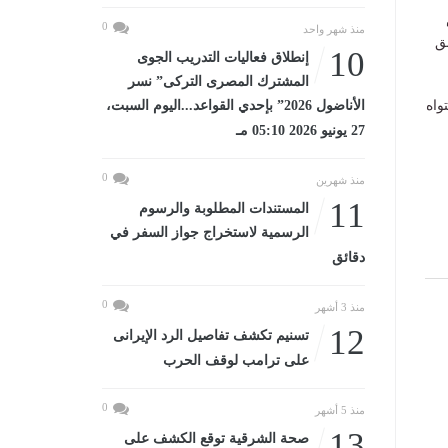
0
منذ شهر واحد
ق
10
إنطلاق فعاليات التدريب الجوى
المشترك المصرى التركى” نسر
واه
الأناضول 2026” بإحدي القواعد...اليوم السبت،
27 يونيو 2026 05:10 مـ
0
منذ شهرين
11
المستندات المطلوبة والرسوم
الرسمية لاستخراج جواز السفر في
دقائق
0
منذ 3 أشهر
12
تسنيم تكشف تفاصيل الرد الإيرانى
على ترامب لوقف الحرب
0
منذ 5 أشهر
13
صحة الشرقية توقع الكشف على