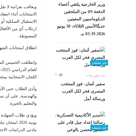
وزير الخارجية يلتقي أعضاء
ويعاقب بغرامة لا تقل
الدفعة ٥٩ من الملحقين
الامتحانات أثناء انعق
الدبلوماسيين المعينين
الاستقبال السلكية أو 
حديثًاالأمس الثلاثاء، 30 يونيو
2026 03:39 مـ
المضبوطة.
انطلاق امتحانات الشهادة 
وانطلقت الخميس الماض
غير مصنف
0
منذ شهر واحد
اللجان الامتحانية بمخت
سفير عُمان: فوز المنتخب
وأدى الطلاب حتى الآن 
المصرى فخر لكل العرب
والهندسة، على أن تست
ورسالة أمل
والتعليم بالجيزة.
غير مصنف
مادتي الدراسات الاجتم