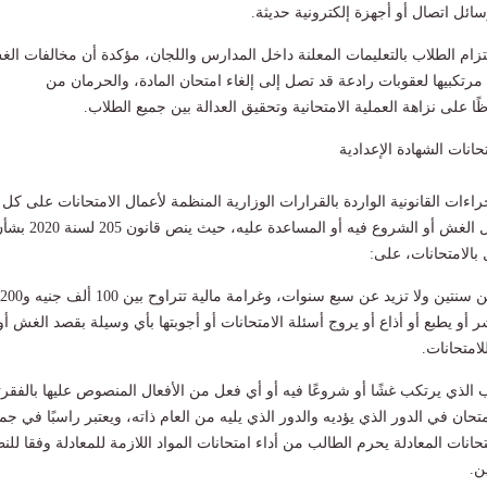
ائل اتصال أو أجهزة إلكترونية حديثة.
ام الطلاب بالتعليمات المعلنة داخل المدارس واللجان، مؤكدة أن مخالفات ال
رتكبيها لعقوبات رادعة قد تصل إلى إلغاء امتحان المادة، والحرمان من
ًا على نزاهة العملية الامتحانية وتحقيق العدالة بين جميع الطلاب.
نات الشهادة الإعدادية
راءات القانونية الواردة بالقرارات الوزارية المنظمة لأعمال الامتحانات على كل
يثبت تورطه في أعمال الغش أو الشروع فيه أو المساعدة عليه، حيث ينص قانون 
بالامتحانات، على:
السجن لمدة لا تقل عن سنتين ولا تزيد عن سبع سنوات، وغرامة مالية تتراوح بين 100 ألف جنيه و200
أو يطبع أو أذاع أو يروج أسئلة الامتحانات أو أجوبتها بأي وسيلة بقصد الغش أو
لامتحانات.
الذي يرتكب غشًا أو شروعًا فيه أو أي فعل من الأفعال المنصوص عليها بالفقرت
متحان في الدور الذي يؤديه والدور الذي يليه من العام ذاته، ويعتبر راسبًا في جم
تحانات المعادلة يحرم الطالب من أداء امتحانات المواد اللازمة للمعادلة وفقا للن
ن.