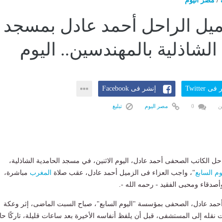
/
مصر اليوم
ميل الراحل أحمد عادل بمسجد
الشاذلية بالمهندسين.. اليوم
ى Twitter
إنشر فى Facebook
ن
0
مصر اليوم
تبليغ
احل الكاتب الصحفى أحمد عادل، اليوم الاثنين، في مسجد الحامدية الشاذلية،
وم السابع
"، واجب العزاء فى الزميل أحمد عادل، عقب صلاة
المغرب
مباشرة،
أصدقاء ومحبى الفقيد - رحمه الله -.
حمد عادل، الصحفى بمؤسسة "اليوم السابع"، صباح السبت الماضى، إثر وعكة
قله إلى المستشفى، قبل أن يلفظ أنفاسه الأخيرة بعد ساعات قليلة، تاركًا حا