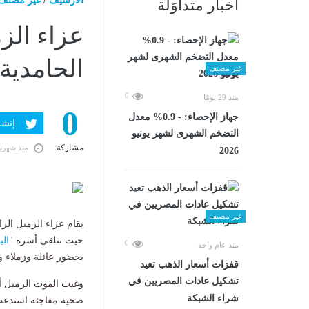
الارشيف
/
غير مصنف
أخبار متداوَلة
عزاء الز
الحامدية 
غير مصنف
0
منذ 29 يومًا
0
جهاز الإحصاء: - 0.9% معدل
إنشر ف
التضخم الشهرى لشهر يونيو
مشاركة
منذ شهري
2026
غير مصنف
يقام عزاء الزميل الر
حيث تتلقى أسرة "
الي
0
منذ عام واحد
بحضور عائلة وزملاء و
قفزات أسعار الذهب تعيد
تشكيل عادات المصريين في
وغيب الموت الزميل أ
شراء الشبكة
صحية مفاجئة استدعت ن