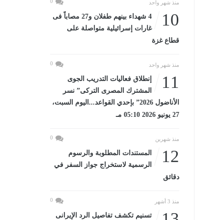
0
منذ شهر واحد
10
4 شهداء بينهم طفلان و27 مصاباً فى
غارات إسرائيلية متواصلة على
قطاع غزة
0
منذ شهر واحد
11
إنطلاق فعاليات التدريب الجوى
المشترك المصرى التركى” نسر
الأناضول 2026” بإحدي القواعد...اليوم السبت،
27 يونيو 2026 05:10 مـ
0
منذ شهرين
12
المستندات المطلوبة والرسوم
الرسمية لاستخراج جواز السفر في
دقائق
0
منذ 3 أشهر
13
تسنيم تكشف تفاصيل الرد الإيرانى