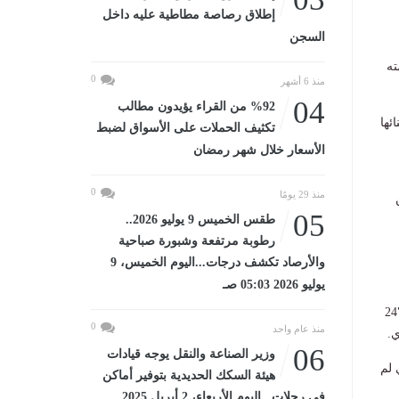
إطلاق رصاصة مطاطية عليه داخل
السجن
ته
0
منذ 6 أشهر
04
%92 من القراء يؤيدون مطالب
ئها
تكثيف الحملات على الأسواق لضبط
الأسعار خلال شهر رمضان
0
منذ 29 يومًا
05
طقس الخميس 9 يوليو 2026..
رطوبة مرتفعة وشبورة صباحية
والأرصاد تكشف درجات...اليوم الخميس، 9
يوليو 2026 05:03 صـ
وامتدت رحلة أحمد عادل المهنية لأكثر من عقدين، عمل خلالها محررًا رياضيًا في صحيفتي "الهدف" و"24
0
منذ عام واحد
.
06
وزير الصناعة والنقل يوجه قيادات
 لم
هيئة السكك الحديدية بتوفير أماكن
في رحلات...اليوم الأربعاء، 2 أبريل 2025