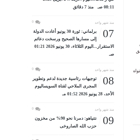
08:11 صـ منذ 7 دقائق
0
منذ شهر واحد
07
برلماني: ثورة 30 يونيو أعادت الدولة
إلى مسارها الصحيح ورسخت دعائم
الاستقرار...اليوم الثلاثاء، 30 يونيو 2026 01:21
ق
صـ
0
منذ شهر واحد
واه
08
توجيهات رئاسية جديدة لدعم وتطوير
المجرى الملاحي لقناة السويساليوم
الأحد، 28 يونيو 2026 01:52 مـ
0
منذ شهر واحد
09
نتنياهو: دمرنا نحو 90% من مخزون
حزب الله الصاروخى