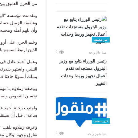
من الحزن العميق بين 
وتقدمت مؤسسة "اليوم 
وشقيقه الزميل حسام ع
وأن يلهم أهله ومحبيه
غير مصنف
وخيم الحزن على أروقة
الذين ارتبط اسمهم با
0
منذ عام واحد
رئيس الوزراء يتابع مع وزير
وعمل أحمد عادل في ق
البترول مستجدات تقدم
النشر، واشتهر بقدرته
أعمال تجهيز وربط وحدات
يمتلك أسلوبًا خاصًا ف
التغييز
ووصفه زملاؤه بـ"مهن
تحسين النصوص وصياغت
ساعة"، قبل أن يستقر
غير مصنف
وعرفه زملاؤه بلقب "د
0
منذ شهر واحد
تفارق وجهه. وكان محب