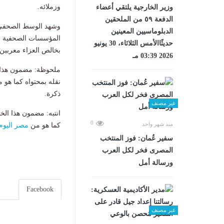
وزملائه.
وزير الخارجية يلتقي أعضاء
الدفعة ٥٩ من الملحقين
وشهد الوسط الصحفي و
الدبلوماسيين المعينين
المؤسسات الصحفية وت
حديثًاالأمس الثلاثاء، 30 يونيو
بخالص العزاء معربين
2026 03:39 مـ
ملحوظة: مضمون هذا ا
نقله بمحتواه كما هو 
ذكرة.
غير مصنف
انتبه: مضمون هذا الخ
0
منذ شهر واحد
كما هو من
مصر اليوم
سفير عُمان: فوز المنتخب
المصرى فخر لكل العرب
ورسالة أمل
Facebook
غير مصنف