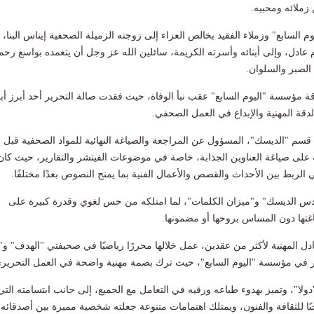
زملائه ومحبيه.
السابع" وزملاء الفقيد بخالص العزاء إلى زوجته الزميلة الصحفية إيناس البنا،
ادل، وإلى أبنائه وأسرته الكريمة، سائلين الله عز وجل أن يتغمده بواسع رحم
 الصبر والسلوان.
 مؤسسة "اليوم السابع" عقب نبأ الوفاة، حيث فقدت صالة التحرير أحد أبرز أبنا
لدقة المهنية والإبداع في العمل الصحفي.
سم "الديسك"، المسؤول عن المراجعة والصياغة النهائية للمواد الصحفية قبل
 على صياغة العناوين الجذابة، خاصة في موضوعات الفيتشر والتقارير، حيث كان
ي الربط بين الأحداث والقصص والأعمال الفنية بما يمنح النصوص بعدًا مختلفًا.
دس الديسك" و"ميزان الكلمات"، لما امتلكه من حس لغوي وقدرة كبيرة على
ها دون المساس بروحها أو مضمونها.
 في مؤسسة "اليوم السابع"، حيث ترك بصمة مهنية واضحة في العمل التحريري
ولا"، وتميز بهدوء طباعه ورقيه في التعامل مع الجميع، إلى جانب ابتسامته التي
ًا للثقافة والفنون، ويمتلك اهتمامات متنوعة جعلته شخصية مميزة بين أصدقائه