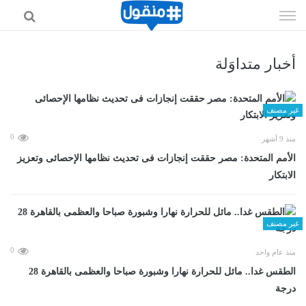
إذهب
الى
المحتوى
أخبار متداوَلة
غير مصنف
0
منذ 9 أشهر
الأمم المتحدة: مصر حققت إنجازات فى تحديث نظامها الإحصائى وتعزيز
الابتكار
غير مصنف
0
منذ عام واحد
الطقس غدا.. مائل للحرارة نهارا وشبورة صباحا والعظمى بالقاهرة 28
درجة