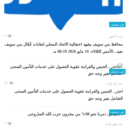
غير مصنف
0
منذ 3 أشهر
محافظ بني سويف يشهد احتفالية الاتحاد المحلي لنقابات عُمّال بني سويف
بعيد...الأمس الثلاثاء، 19 مايو 2026 08:19 مـ
غير مصنف
10
منذ عام واحد
احذر.. الحبس والغرامة عقوبة الحصول على خدمات التأمين الصحى
الشامل بغير وجه حق
غير مصنف
0
منذ شهر واحد