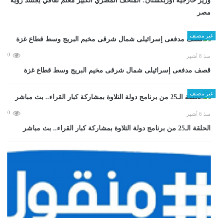
وزير خارجية أوزبكستان: المتحف المصري الكبير معلم ثقافي يجسد رؤية
مصر
غير مصنف
0
منذ 8 أشهر
قصف مدفعى إسرائيلى شمال شرقى مخيم البريج وسط قطاع غزة
غير مصنف
0
منذ 6 أشهر
الحلقة الـ25 من برنامج دولة التلاوة بمشاركة كبار القراء.. بث مباشر