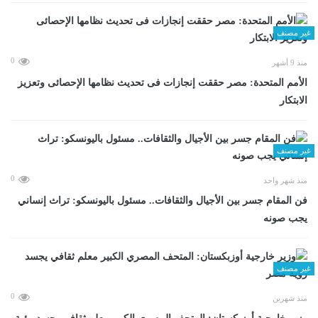
غير مصنف
0
منذ 9 أشهر
الأمم المتحدة: مصر حققت إنجازات فى تحديث نظامها الإحصائى وتعزيز
الابتكار
غير مصنف
0
منذ شهر واحد
فن المقام جسر بين الأجيال والثقافات.. مسئول باليونسكو: تراث إنساني
يجب صونه
غير مصنف
0
منذ شهرين