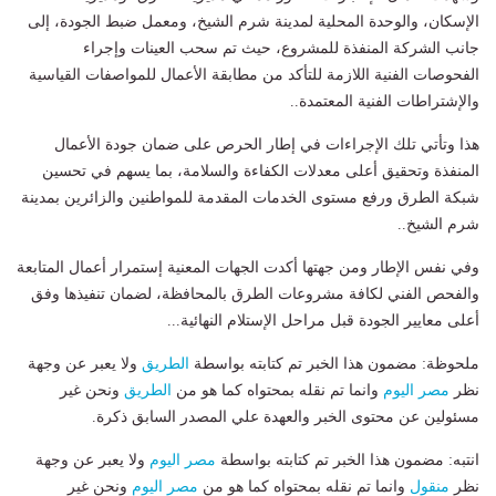
الإسكان، والوحدة المحلية لمدينة شرم الشيخ، ومعمل ضبط الجودة، إلى
جانب الشركة المنفذة للمشروع، حيث تم سحب العينات وإجراء
الفحوصات الفنية اللازمة للتأكد من مطابقة الأعمال للمواصفات القياسية
والإشتراطات الفنية المعتمدة..
هذا وتأتي تلك الإجراءات في إطار الحرص على ضمان جودة الأعمال
المنفذة وتحقيق أعلى معدلات الكفاءة والسلامة، بما يسهم في تحسين
شبكة الطرق ورفع مستوى الخدمات المقدمة للمواطنين والزائرين بمدينة
شرم الشيخ..
وفي نفس الإطار ومن جهتها أكدت الجهات المعنية إستمرار أعمال المتابعة
والفحص الفني لكافة مشروعات الطرق بالمحافظة، لضمان تنفيذها وفق
أعلى معايير الجودة قبل مراحل الإستلام النهائية...
ملحوظة: مضمون هذا الخبر تم كتابته بواسطة
الطريق
ولا يعبر عن وجهة
نظر
مصر اليوم
وانما تم نقله بمحتواه كما هو من
الطريق
ونحن غير
مسئولين عن محتوى الخبر والعهدة علي المصدر السابق ذكرة.
انتبه: مضمون هذا الخبر تم كتابته بواسطة
مصر اليوم
ولا يعبر عن وجهة
نظر
منقول
وانما تم نقله بمحتواه كما هو من
مصر اليوم
ونحن غير