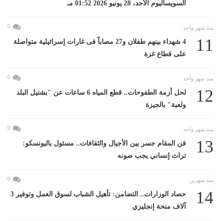
السويساليوم الأحد، 28 يونيو 2026 01:52 مـ
0
منذ شهر واحد
11
4 شهداء بينهم طفلان و27 مصاباً فى غارات إسرائيلية متواصلة
على قطاع غزة
0
منذ شهر واحد
12
لحل أزمة الطفوحات.. قطع المياه 6 ساعات عن "بشتيل البلد
ولعبة" بالجيزة
0
منذ شهر واحد
13
فن المقام جسر بين الأجيال والثقافات.. مسئول باليونسكو:
تراث إنساني يجب صونه
0
منذ شهرين
14
حصاد الوزارات.. التضامن: تأهيل الشباب لسوق العمل وتوفير 3
آلاف منحة إنجليزي