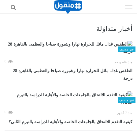
إذهب
الى
المحتوى
أخبار متداوَلة
غير مصنف
0
منذ عام واحد
الطقس غدا.. مائل للحرارة نهارا وشبورة صباحا والعظمى بالقاهرة 28
درجة
غير مصنف
0
منذ 7 أشهر
كيفية التقدم للالتحاق بالجامعات الخاصة والأهلية للدراسة بالتيرم الثانى؟