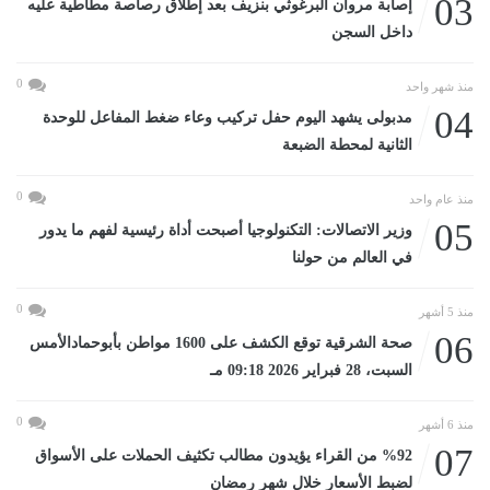
03
إصابة مروان البرغوثي بنزيف بعد إطلاق رصاصة مطاطية عليه
داخل السجن
0
منذ شهر واحد
04
مدبولى يشهد اليوم حفل تركيب وعاء ضغط المفاعل للوحدة
الثانية لمحطة الضبعة
0
منذ عام واحد
05
وزير الاتصالات: التكنولوجيا أصبحت أداة رئيسية لفهم ما يدور
في العالم من حولنا
0
منذ 5 أشهر
06
صحة الشرقية توقع الكشف على 1600 مواطن بأبوحمادالأمس
السبت، 28 فبراير 2026 09:18 مـ
0
منذ 6 أشهر
07
%92 من القراء يؤيدون مطالب تكثيف الحملات على الأسواق
لضبط الأسعار خلال شهر رمضان