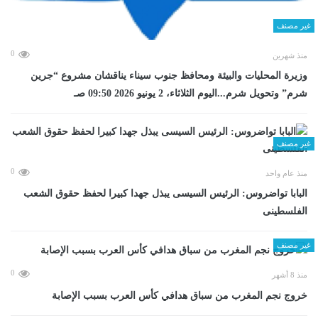
غير مصنف
0
منذ شهرين
وزيرة المحليات والبيئة ومحافظ جنوب سيناء يناقشان مشروع “جرين
شرم” وتحويل شرم...اليوم الثلاثاء، 2 يونيو 2026 09:50 صـ
غير مصنف
0
منذ عام واحد
البابا تواضروس: الرئيس السيسى يبذل جهدا كبيرا لحفظ حقوق الشعب
الفلسطينى
غير مصنف
0
منذ 8 أشهر
خروج نجم المغرب من سباق هدافي كأس العرب بسبب الإصابة