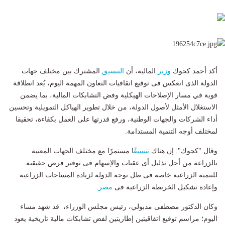
أكد أحمد كجوك
وزير
المالية، أن
التنسيق
المشترك بين مختلف جهات
الدولة الذى انعكس فى توقيع اتقافيات التعاون المهمة اليوم، يُعد انطلاقة
قوية في مسار الإصلاحات الهيكلية وفض التشابكات المالية، بما يضمن
الاستغلال الأمثل لأصول الدولة، من خلال تطوير الهياكل التمويلية وتحسين
أداء الشركات والجهات الوطنية، ورفع قدرتها على العمل بكفاءة، تحقيقا
لمختلف أوجه التنمية المستدامة.
وقال "كجوك": إن هناك
تنسيق
ًا مستمرًا مع مختلف الجهات المعنية
بالزراعة من أجل تذليل أى عقبات والإسهام فى توفير فرص حقيقية
للتنمية الزراعية خاصة فى ظل توجه الدولة لزيادة المساحات الزراعية
وإعادة تشكيل الخريطة الزراعية فى
مصر
.
وكان الدكتور مصطفى مدبولي، رئيس مجلس الوزراء، قد شهد مساء
اليوم؛ مراسم توقيع اتفاقيتين إطاريتين لفض تشابكات مالية تاريخية يعود