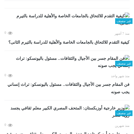
غير مصنف
0
منذ 7 أشهر
كيفية التقدم للالتحاق بالجامعات الخاصة والأهلية للدراسة بالتيرم الثانى؟
غير مصنف
0
منذ شهر واحد
فن المقام جسر بين الأجيال والثقافات.. مسئول باليونسكو: تراث إنساني
يجب صونه
غير مصنف
0
منذ شهرين