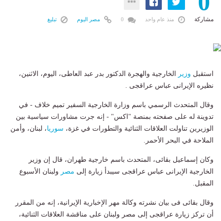
0
مشاركة
منذ عام واحد
0
مصر اليوم
تبليغ
استقبل
وزير
الخارجية والهجرة الدكتور بدر عبد العاطى، اليوم، الاثنين،
نظيره الإيرانى عباس عراقجى .
وقال المتحدث الرسمي باسم وزارة الخارجية السفير تميم خلاف - في
تدوينة له على صفحته بمنصة "اكس" - إنه جرت مشاورات سياسية بين
الوزيرين تناولت العلاقات الثنائية والتطورات في غزة،
سوريا
، لبنان، وأمن
الملاحة في البحر الأحمر.
وكان إسماعيل بقائى، المتحدث باسم خارجية طهران، قال إن وزير
الخارجية الإيرانى عباس عراقجى سيبدأ زيارة إلى
مصر
ولبنان الأسبوع
المقبل.
وقال بقائى فى بيان نشرته وكالة مهر الإخبارية الإيرانية، إنه من المقرر
أن تركز زيارة عراقجى إلى مصر ولبنان على مناقشة العلاقات الثنائية،