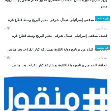
وزير خارجية أوزبكستان: المتحف المصري الكبير معلم ثقافي يجسد رؤية
مصر
غير مصنف
0
منذ 8 أشهر
قصف مدفعى إسرائيلى شمال شرقى مخيم البريج وسط قطاع غزة
غير مصنف
0
منذ 6 أشهر
الحلقة الـ25 من برنامج دولة التلاوة بمشاركة كبار القراء.. بث مباشر