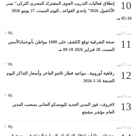
10
إنطلاق فعاليات التدريب الجوى المشترك المصرى التركى” نسر
الأناضول 2026” بإحدي القواعد...اليوم السبت، 27 يونيو 2026
05:10 مـ
0
منذ 5 أشهر
11
صحة الشرقية توقع الكشف على 1600 مواطن بأبوحمادالأمس
السبت، 28 فبراير 2026 09:18 مـ
0
منذ 7 أشهر
12
رفاهية أوروبية.. مواعيد قطار تالجو الفاخر وأسعار التذاكر اليوم
الجمعة 16-1-2026
0
منذ 8 أشهر
13
لافروف: فوز المدير الجديد لليونسكو العنانى بمنصب المدير
العام مؤشر مشجع
0
منذ 8 أشهر
بدء تلقى طلبات إحلال التوكتوك بالسيارة البديلة فى مدينة 6