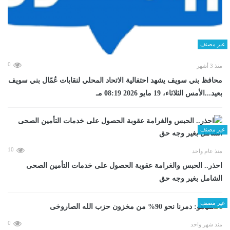
غير مصنف
0
منذ 3 أشهر
محافظ بني سويف يشهد احتفالية الاتحاد المحلي لنقابات عُمّال بني سويف
بعيد...الأمس الثلاثاء، 19 مايو 2026 08:19 مـ
غير مصنف
10
منذ عام واحد
احذر.. الحبس والغرامة عقوبة الحصول على خدمات التأمين الصحى
الشامل بغير وجه حق
غير مصنف
0
منذ شهر واحد