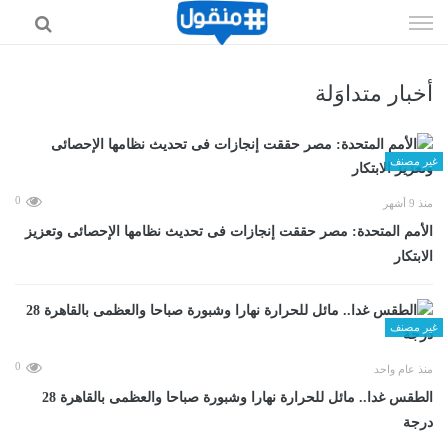
إذهب
الى
المحتوى
أخبار متداوَلة
غير مصنف
0
منذ 9 أشهر
الأمم المتحدة: مصر حققت إنجازات فى تحديث نظامها الإحصائى وتعزيز
الابتكار
غير مصنف
0
منذ عام واحد
الطقس غدا.. مائل للحرارة نهارا وشبورة صباحا والعظمى بالقاهرة 28
درجة