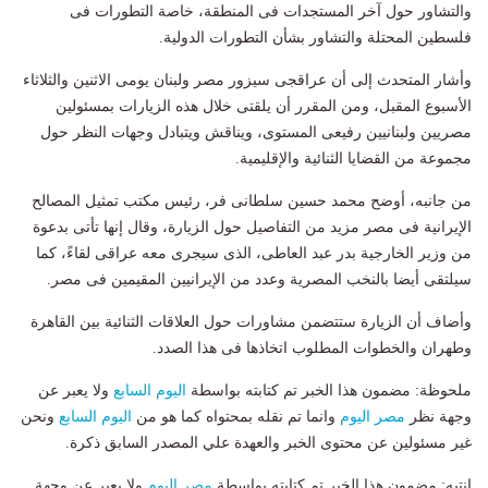
والتشاور حول آخر المستجدات فى المنطقة، خاصة التطورات فى
فلسطين المحتلة والتشاور بشأن التطورات الدولية.
وأشار المتحدث إلى أن عراقجى سيزور مصر ولبنان يومى الاثنين والثلاثاء
الأسبوع المقبل، ومن المقرر أن يلقتى خلال هذه الزيارات بمسئولين
مصريين ولبنانيين رفيعى المستوى، ويناقش ويتبادل وجهات النظر حول
مجموعة من القضايا الثنائية والإقليمية.
من جانبه، أوضح محمد حسين سلطانى فر، رئيس مكتب تمثيل المصالح
الإيرانية فى مصر مزيد من التفاصيل حول الزيارة، وقال إنها تأتى بدعوة
من وزير الخارجية بدر عبد العاطى، الذى سيجرى معه عراقى لقاءً، كما
سيلتقى أيضا بالنخب المصرية وعدد من الإيرانيين المقيمين فى مصر.
وأضاف أن الزيارة ستتضمن مشاورات حول العلاقات الثنائية بين القاهرة
وطهران والخطوات المطلوب اتخاذها فى هذا الصدد.
ملحوظة: مضمون هذا الخبر تم كتابته بواسطة
اليوم السابع
ولا يعبر عن
وجهة نظر
مصر اليوم
وانما تم نقله بمحتواه كما هو من
اليوم السابع
ونحن
غير مسئولين عن محتوى الخبر والعهدة علي المصدر السابق ذكرة.
انتبه: مضمون هذا الخبر تم كتابته بواسطة
مصر اليوم
ولا يعبر عن وجهة