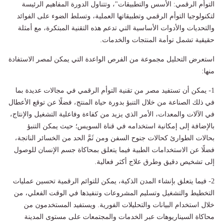
التوأم الرقمي: الأسس والتطبيقات"، وتتناول الدورة المفاهيم الرئيسة
لتكنولوجيا التوأم الرقمي وتطبيقاتها العملية، وتسلط الضوء على الفوائد
والتحديات والأدوات الأساسية التي تدعم هذه التقنية المبتكرة، مع أمثلة
حقيقية تشمل توأمة المنتجات والخدمات.
استعرض التحليل مجموعة من الفرص الواعدة التي يمكن لمصر الاستفادة
منها:
1- يمكن أن تستفيد مصر من تقنية التوأم الرقمي في مجالات عديدة بما
في ذلك الصناعة من خلال التنبؤ بدورة حياة المنتج، فضلًا عن توقع الأعطال
في الآلات والمعدات، الأمر الذي يزيد من كفاءة وفاعلية التشغيل والإنتاج،
بالإضافة إلى إمكانية استخدامه في قناة السويس؛ حيث يمكن التنبؤ
بحالات الطوارئ كحالات جنوح السفن ومن ثَمَّ الحد من الخسائر الناتجة،
فضلًا عن الاستخدامات الطبية فيما يتعلق بمحاكاة جسم الإنسان للوصول
إلى تشخيص دقيق وطرق علاج أكثر فعالية.
2- فيما يتعلق بإنشاء المدن الذكية، يمكن للتوائم الرقمية تحسين عمليات
التخطيط والتشغيل وتسليم المشروعات وتنفيذها في الوقت الفعلي، من
خلال استخدام البيانات والتحليلات الفورية. ويستفيد المستخدمون من
محاكاة السيناريوهات عبر الخدمات والمجتمعات على مستوى المدينة