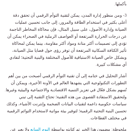
بأكملها.
3- ومن منظور إدارة المدن، يمكن لتقنية التوأم الرقمي أن تحقق دقة
أعلى بكثير في استخدام الطاقة والمرور، إلى جانب تحسين عمليات
الصيانة وإدارة الأصول، على سبيل المثال، فإن محاكاة المخاطر الناجمة
عن درجات الحرارة المرتفعة أو العواصف الرملية في الصحراء يمكن أن
تؤدي إلى تصميمات أكثر متانة ومواد أكثر مقاومة، بينما يمكن لمحاكاة
تأثير الكثافة السكانية المرتفعة أن توفر رؤى حول قضايا مثل الصيانة،
وبشكل خاص الصيانة الاستباقية للأصول المختلفة والبنية التحتية؛ لتفادي
أي مشكلات كبيرة.
أشار التحليل في ختامه إلى أن تقنية التوأم الرقمي أصبحت من بين أهم
التطورات التكنولوجية التي يشهدها العالم في الآونة الأخيرة، ويمكن أن
تُسهم بشكل فعّال في تعزيز التنمية الاقتصادية والاجتماعية والبيئية وغيرها.
ولتحقيق الاستفادة القصوى من هذه التقنية؛ تحتاج التقنية إلى تبني
سياسات حكومية داعمة لتقنيات البيانات الضخمة وإنترنت الأشياء، وكذلك
تحسين البنية التحتية الرقمية؛ لتوفير بيئة مواتية لاستخدام التوائم الرقمية
في مختلف القطاعات.
ملحوظة: مضمون هذا الخبر تم كتابته بواسطة
اليوم السابع
ولا يعبر عن