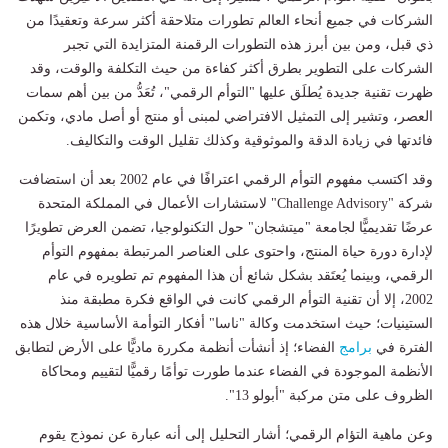
الشركات في جميع أنحاء العالم تطورات متلاحقة أكثر سرعة وتعقيدًا من
ذي قبل، ومن بين أبرز هذه التطورات الرقمنة المتزايدة التي تجبر
الشركات على التطوير بطرق أكثر كفاءة من حيث التكلفة والوقت، وقد
ظهرت تقنية جديدة يُطلَق عليها "التوأم الرقمي"، تُعَدُّ من بين أهم سمات
العصر، وتشير إلى التمثيل الافتراضي لمبنى أو منتج أو أصل مادي، وتكمن
فائدتها في زيادة الدقة والموثوقية وكذلك تقليل الوقت والتكاليف.
وقد اكتسب مفهوم التوأم الرقمي اعترافًا في عام 2002 بعد أن استضافت
شركة "Challenge Advisory" لاستشارات الأعمال في المملكة المتحدة
عرضًا تقديميًّا لجامعة "ميتشجان" حول التكنولوجيا، تضمن العرض تطويرًا
لإدارة دورة حياة المنتج، واحتوى على العناصر المرتبطة بمفهوم التوأم
الرقمي، وبينما يُعتَقد بشكل شائع أن هذا المفهوم تم تطويره في عام
2002، إلا أن تقنية التوأم الرقمي كانت في الواقع فكرة مطبقة منذ
الستينيات؛ حيث استخدمت وكالة "ناسا" أفكار التوأمة الأساسية خلال هذه
الفترة في
برامج
الفضاء؛ إذ أنشأت أنظمة مكررة ماديًّا على الأرض لتطابق
الأنظمة الموجودة في الفضاء عندما طورت توأمًا رقميًّا لتقييم ومحاكاة
الظروف على متن مركبة "أبولو 13".
وعن ماهية التؤام الرقمي؛ أشار التحليل إلى أنه عبارة عن نموذج يقوم