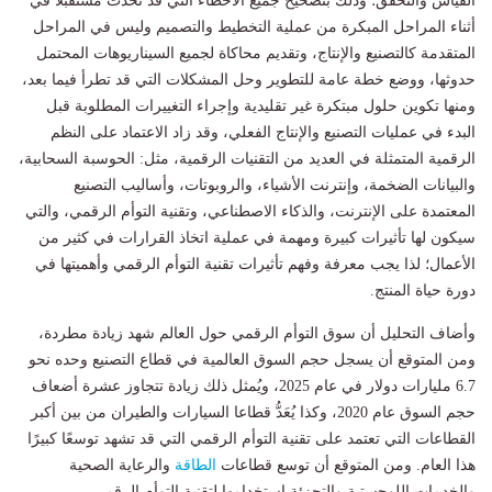
القياس والتحقق؛ وذلك بتصحيح جميع الأخطاء التي قد تحدث مستقبلًا في
أثناء المراحل المبكرة من عملية التخطيط والتصميم وليس في المراحل
المتقدمة كالتصنيع والإنتاج، وتقديم محاكاة لجميع السيناريوهات المحتمل
حدوثها، ووضع خطة عامة للتطوير وحل المشكلات التي قد تطرأ فيما بعد،
ومنها تكوين حلول مبتكرة غير تقليدية وإجراء التغييرات المطلوبة قبل
البدء في عمليات التصنيع والإنتاج الفعلي، وقد زاد الاعتماد على النظم
الرقمية المتمثلة في العديد من التقنيات الرقمية، مثل: الحوسبة السحابية،
والبيانات الضخمة، وإنترنت الأشياء، والروبوتات، وأساليب التصنيع
المعتمدة على الإنترنت، والذكاء الاصطناعي، وتقنية التوأم الرقمي، والتي
سيكون لها تأثيرات كبيرة ومهمة في عملية اتخاذ القرارات في كثير من
الأعمال؛ لذا يجب معرفة وفهم تأثيرات تقنية التوأم الرقمي وأهميتها في
دورة حياة المنتج.
وأضاف التحليل أن سوق التوأم الرقمي حول العالم شهد زيادة مطردة،
ومن المتوقع أن يسجل حجم السوق العالمية في قطاع التصنيع وحده نحو
6.7 مليارات دولار في عام 2025، ويُمثل ذلك زيادة تتجاوز عشرة أضعاف
حجم السوق عام 2020، وكذا يُعَدُّ قطاعا السيارات والطيران من بين أكبر
القطاعات التي تعتمد على تقنية التوأم الرقمي التي قد تشهد توسعًا كبيرًا
هذا العام. ومن المتوقع أن توسع قطاعات
الطاقة
والرعاية الصحية
والخدمات اللوجستية والتجزئة استخدامها لتقنية التوأم الرقمي.