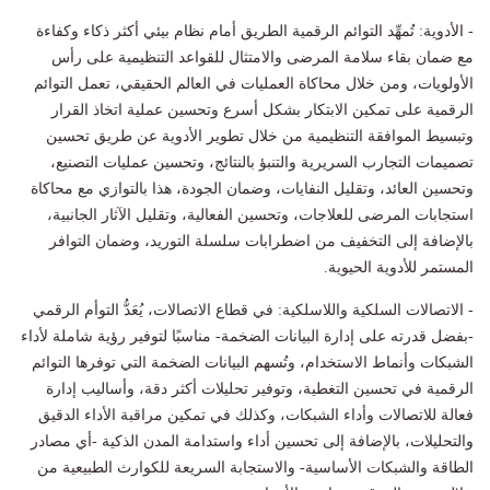
- الأدوية: تُمهِّد التوائم الرقمية الطريق أمام نظام بيئي أكثر ذكاء وكفاءة
مع ضمان بقاء سلامة المرضى والامتثال للقواعد التنظيمية على رأس
الأولويات، ومن خلال محاكاة العمليات في العالم الحقيقي، تعمل التوائم
الرقمية على تمكين الابتكار بشكل أسرع وتحسين عملية اتخاذ القرار
وتبسيط الموافقة التنظيمية من خلال تطوير الأدوية عن طريق تحسين
تصميمات التجارب السريرية والتنبؤ بالنتائج، وتحسين عمليات التصنيع،
وتحسين العائد، وتقليل النفايات، وضمان الجودة، هذا بالتوازي مع محاكاة
استجابات المرضى للعلاجات، وتحسين الفعالية، وتقليل الآثار الجانبية،
بالإضافة إلى التخفيف من اضطرابات سلسلة التوريد، وضمان التوافر
المستمر للأدوية الحيوية.
- الاتصالات السلكية واللاسلكية: في قطاع الاتصالات، يُعَدُّ التوأم الرقمي
-بفضل قدرته على إدارة البيانات الضخمة- مناسبًا لتوفير رؤية شاملة لأداء
الشبكات وأنماط الاستخدام، وتُسهم البيانات الضخمة التي توفرها التوائم
الرقمية في تحسين التغطية، وتوفير تحليلات أكثر دقة، وأساليب إدارة
فعالة للاتصالات وأداء الشبكات، وكذلك في تمكين مراقبة الأداء الدقيق
والتحليلات، بالإضافة إلى تحسين أداء واستدامة المدن الذكية -أي مصادر
الطاقة والشبكات الأساسية- والاستجابة السريعة للكوارث الطبيعية من