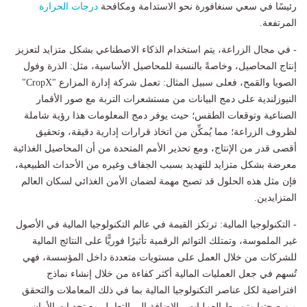
رئيسًا في سعي سنغافورة نحو الاستدامة ومكافحة
درجات الحرارة
المرتفعة.
- في مجال الزراعة، يتم استخدام الذكاء الاصطناعي بشكل متزايد لتعزيز
إنتاج المحاصيل، وخاصةً بالنسبة للمحاصيل الأساسية، مثل: الذرة وفول
الصويا والقمح، فعلى سبيل المثال: تعمل شركة إدارة المزارع "CropX"
النيوزلندية على دمج البيانات من مستشعرات التربة مع صور الأقمار
الصناعية وتوقعات الطقس؛ حيث يوفر دمج المعلومات هذا رؤية شاملة
لظروف الزراعة؛ مما يُمكِّن من اتخاذ قرارات إدارية دقيقة، وتحقيق
أقصى قدر من الإنتاج، ومع تحذير الأمم المتحدة من أن المحاصيل الغذائية
معرضة بشكل متزايد للتهديد بسبب الجفاف وغيره من الأحداث الطبيعية،
فإن مثل هذه الحلول قد تصبح مهمة لضمان الأمن الغذائي لسكان العالم
المتزايدين.
- التكنولوجيا المالية: ترتكز القيمة في عالم التكنولوجيا المالية في الأصول
غير الملموسة، وتمتلك التوائم الرقمية تأثيرًا فوريًّا على النتائج المالية
للشركات من خلال العمل على مستويات متعددة داخل المؤسسة، فهي
تُسهم في جعل العمليات المالية أكثر كفاءة من خلال إنشاء نماذج
افتراضية لكل عناصر التكنولوجيا المالية بما في ذلك المعاملات والتحقق
من صحتها وتبسيط العمليات، بالإضافة إلى التعامل مع تحديات الأمان.