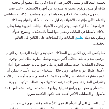
بعملية المحاكاة والتمثيل الافتراضي لإنشاء كائن مثل مصنع أو محطة
طاقة أو منتج، وتقوم مجموعة متنوعة من أجهزة الاستشعار -التي تضم
بيانات حول جوانب مختلفة لدورة حياة المنتج وبمساعدة الذكاء الاصطناعي
والتعلم الآلي وإنترنت الأشياء- بتحليل مشكلات الأداء والقيام بمحاكاة
افتراضية "ماذا لو"؛ حيث يوفر إنترنت الأشياء البيانات الحيوية بينما يحلل
الذكاء الاصطناعي البيانات ويتعلم منها ليتنبَّأ بالمشكلات ويقترح حلولًا،
ويمكن بعد ذلك
تطبيق
البيانات والاكتشافات على الكائن في العالم
الحقيقي.
كما يكمن الفارق الكبير بين المحاكاة التقليدية والتوأمة الرقمية أن التوأم
الرقمي يقدم عملية محاكاة أكثر مرونة وعمقًا مقارنة بتلك التي توفرها
المحاكاة التقليدية؛ حيث يمتلك القدرة على جمع بيانات حقيقية حول أداء
الأصول طوال دورة حياتها، ومن خلال استخدام إنترنت الأشياء، يمكن أن
يقوم بمشاركة البيانات بين الأنظمة المختلفة لتقديم صورة أوضح عن الأداء
ولأغراض المقارنة، ومع ذلك، ترتفع تكلفتها؛ حيث تتطلب تركيب أجهزة
استشعار ودمجها مع برامج تحليلية وواجهة مستخدم، ويتم استخدامها عادة
للأصول أو العمليات الأكثر أهمية حتى تكون التكلفة مبررة.
أشار التحليل إلى أن التوأم الرقمي يُعَدُّ بمثابة مؤشر مهم في عمليات