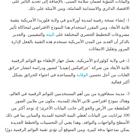
والبيانات التنبؤية لضمان سلامة المبنى، بالإضافة إلى تحديد التأثير على
الاقتصاد الدائري والاستدامة الشاملة، ومن الأمثلة على ذلك:
1- إنشاء نسخة رقمية لمدينة أورلاندو في ولاية فلوريدا الأمريكية بتقنية
ثلاثية الأبعاد، ومن المقرر استخدام هذا النموذج الافتراضي لمحاكاة تأثير
مشروعات التخطيط الحضري المختلفة على
البيئة
والمقيمين. والجدير
بالذكر أن العديد من المدن الأمريكية تستخدم هذه التقنية بالفعل لإدارة
المرور وتقليل الانبعاثات.
2- في ولاية كولورادو الأمريكية، يعمل جهاز الإطفاء مع التوائم الرقمية
ثلاثية الأبعاد من شركة "جرافيكس إنفيديا" لتصور ودراسة انتشار حرائق
الغابات من أجل تحسين
الوقاية
والمساعدة في احتواء الحرائق بشكل
أكثر فعالية.
3- مدينة سنغافورة من بين أهم المستخدمين للتوائم الرقمية في العالم،
وهناك نموذج افتراضي ثلاثي الأبعاد للمدينة، مكون من ملايين الصور
الملتقطة من الأرض والجو إلى جانب البيانات الأخرى؛ إذ توجد أكثر من
100 تيرابايت من البيانات تُغطي البنية التحتية للمدينة والمباني بما في ذلك
الأسطح والواجهات والنوافذ، وهذا يعني أن التحسينات والخطط الجديدة
يمكن نمذجتها بدقة كبيرة. ومن المتوقع أن تؤدي تقنية التوائم الرقمية دورًا