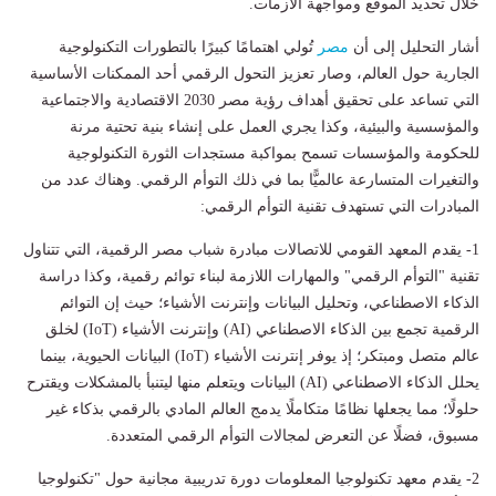
خلال تحديد الموقع ومواجهة الأزمات.
أشار التحليل إلى أن
مصر
تُولي اهتمامًا كبيرًا بالتطورات التكنولوجية
الجارية حول العالم، وصار تعزيز التحول الرقمي أحد الممكنات الأساسية
التي تساعد على تحقيق أهداف رؤية مصر 2030 الاقتصادية والاجتماعية
والمؤسسية والبيئية، وكذا يجري العمل على إنشاء بنية تحتية مرنة
للحكومة والمؤسسات تسمح بمواكبة مستجدات الثورة التكنولوجية
والتغيرات المتسارعة عالميًّا بما في ذلك التوأم الرقمي. وهناك عدد من
المبادرات التي تستهدف تقنية التوأم الرقمي:
1- يقدم المعهد القومي للاتصالات مبادرة شباب مصر الرقمية، التي تتناول
تقنية "التوأم الرقمي" والمهارات اللازمة لبناء توائم رقمية، وكذا دراسة
الذكاء الاصطناعي، وتحليل البيانات وإنترنت الأشياء؛ حيث إن التوائم
الرقمية تجمع بين الذكاء الاصطناعي (AI) وإنترنت الأشياء (IoT) لخلق
عالم متصل ومبتكر؛ إذ يوفر إنترنت الأشياء (IoT) البيانات الحيوية، بينما
يحلل الذكاء الاصطناعي (AI) البيانات ويتعلم منها ليتنبأ بالمشكلات ويقترح
حلولًا؛ مما يجعلها نظامًا متكاملًا يدمج العالم المادي بالرقمي بذكاء غير
مسبوق، فضلًا عن التعرض لمجالات التوأم الرقمي المتعددة.
2- يقدم معهد تكنولوجيا المعلومات دورة تدريبية مجانية حول "تكنولوجيا