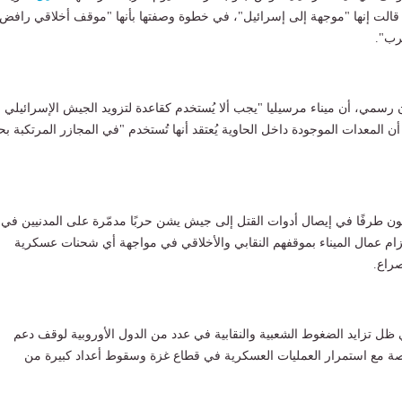
لت إنها "موجهة إلى إسرائيل"، في خطوة وصفتها بأنها "موقف أخلاقي رافض
رب".
ن رسمي، أن ميناء مرسيليا "يجب ألا يُستخدم كقاعدة لتزويد الجيش الإسرائيلي
ن المعدات الموجودة داخل الحاوية يُعتقد أنها تُستخدم "في المجازر المرتكبة ب
ون طرفًا في إيصال أدوات القتل إلى جيش يشن حربًا مدمّرة على المدنيين في
زام عمال الميناء بموقفهم النقابي والأخلاقي في مواجهة أي شحنات عسكرية
راع.
ظل تزايد الضغوط الشعبية والنقابية في عدد من الدول الأوروبية لوقف دعم
صة مع استمرار العمليات العسكرية في قطاع غزة وسقوط أعداد كبيرة من