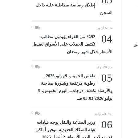
إطلاق رصاصة مطاطية عليه داخل
السجن
0
منذ 6 أشهر
04
%92 من القراء يؤيدون مطالب
تكثيف الحملات على الأسواق لضبط
حق
الأسعار خلال شهر رمضان
0
منذ 29 يومًا
05
طقس الخميس 9 يوليو 2026..
رطوبة مرتفعة وشبورة صباحية
والأرصاد تكشف درجات...اليوم الخميس، 9
يوليو 2026 05:03 صـ
0
منذ عام واحد
06
وزير الصناعة والنقل يوجه قيادات
هيئة السكك الحديدية بتوفير أماكن
في رحلات...اليوم الأربعاء، 2 أبريل 2025