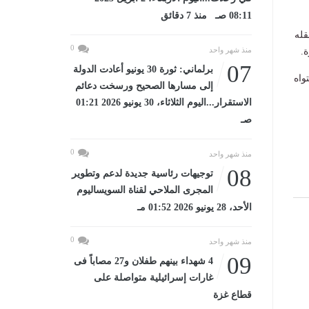
08:11 صـ منذ 7 دقائق
قله
0
منذ شهر واحد
.
07
برلماني: ثورة 30 يونيو أعادت الدولة
واه
إلى مسارها الصحيح ورسخت دعائم
الاستقرار...اليوم الثلاثاء، 30 يونيو 2026 01:21
صـ
0
منذ شهر واحد
08
توجيهات رئاسية جديدة لدعم وتطوير
المجرى الملاحي لقناة السويساليوم
الأحد، 28 يونيو 2026 01:52 مـ
0
منذ شهر واحد
09
4 شهداء بينهم طفلان و27 مصاباً فى
غارات إسرائيلية متواصلة على
قطاع غزة