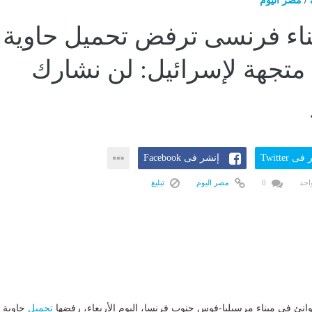
/
مصر اليوم
يناء فرنسى ترفض تحميل حاوية
تجهة لإسرائيل: لن نشارك
ى Twitter
إنشر فى Facebook
احد
0
مصر اليوم
تبليغ
وانئ في ميناء مرسيليا-فوس جنوب فرنسا، اليوم الأربعاء، رفضها
تحميل
حاوية