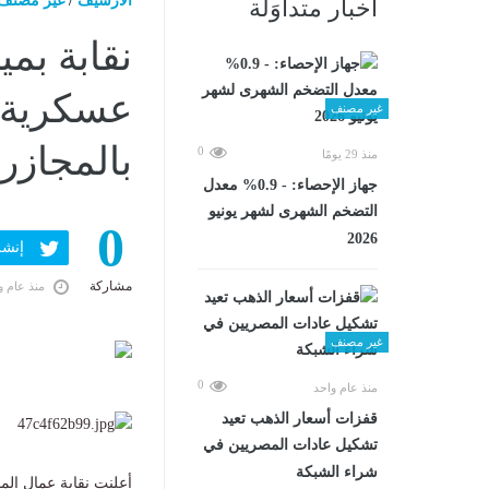
الارشيف
/
غير مصنف
أخبار متداوَلة
نقابة بم
عسكرية م
غير مصنف
بالمجازر
0
منذ 29 يومًا
جهاز الإحصاء: - 0.9% معدل
التضخم الشهرى لشهر يونيو
0
2026
إنشر ف
مشاركة
منذ عام و
غير مصنف
0
منذ عام واحد
قفزات أسعار الذهب تعيد
تشكيل عادات المصريين في
شراء الشبكة
أعلنت نقابة عمال الم