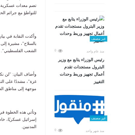
تضم معدات عسكرية قا
للتواطؤ مع جرائم الح
وأكدت النقابة في بيا
غير مصنف
بالسلاح"، مشيرة إلى أ
الشعب الفلسطيني".
0
منذ عام واحد
رئيس الوزراء يتابع مع وزير
البترول مستجدات تقدم
وأضاف البيان: "لن نك
أعمال تجهيز وربط وحدات
غزة"، مشددًا على الت
التغييز
موجهة إلى مناطق الص
وتأتي هذه الخطوة في 
غير مصنف
إسرائيل عسكريًا، خا
المدنيين.
0
منذ شهر واحد