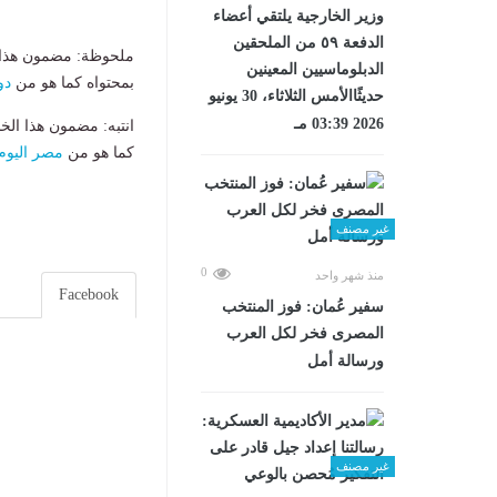
وزير الخارجية يلتقي أعضاء
الدفعة ٥٩ من الملحقين
ملحوظة: مضمون هذا ا
الدبلوماسيين المعينين
بمحتواه كما هو من
دو
حديثًاالأمس الثلاثاء، 30 يونيو
2026 03:39 مـ
انتبه: مضمون هذا الخ
كما هو من
مصر اليوم
غير مصنف
0
منذ شهر واحد
Facebook
سفير عُمان: فوز المنتخب
المصرى فخر لكل العرب
ورسالة أمل
غير مصنف