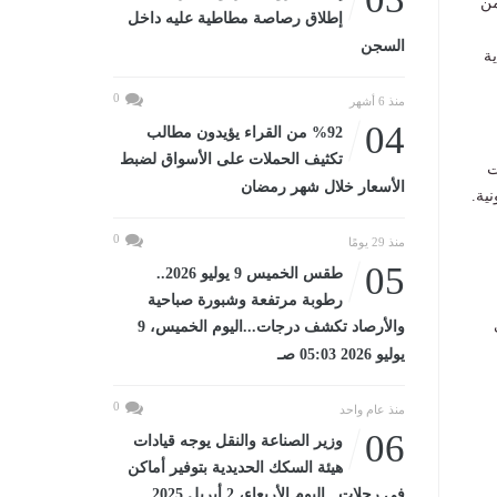
من
إطلاق رصاصة مطاطية عليه داخل
السجن
ية
0
منذ 6 أشهر
04
%92 من القراء يؤيدون مطالب
تكثيف الحملات على الأسواق لضبط
ت
الأسعار خلال شهر رمضان
0
منذ 29 يومًا
05
طقس الخميس 9 يوليو 2026..
رطوبة مرتفعة وشبورة صباحية
والأرصاد تكشف درجات...اليوم الخميس، 9
يوليو 2026 05:03 صـ
0
منذ عام واحد
06
وزير الصناعة والنقل يوجه قيادات
هيئة السكك الحديدية بتوفير أماكن
في رحلات...اليوم الأربعاء، 2 أبريل 2025