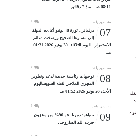
08:11 صـ منذ 7 دقائق
0
منذ شهر واحد
07
برلماني: ثورة 30 يونيو أعادت الدولة
إلى مسارها الصحيح ورسخت دعائم
الاستقرار...اليوم الثلاثاء، 30 يونيو 2026 01:21
صـ
ر
0
منذ شهر واحد
08
توجيهات رئاسية جديدة لدعم وتطوير
المجرى الملاحي لقناة السويساليوم
الأحد، 28 يونيو 2026 01:52 مـ
قله
.
0
منذ شهر واحد
واه
09
نتنياهو: دمرنا نحو 90% من مخزون
حزب الله الصاروخى