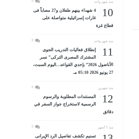
0
منذ شهر واحد
10
4 شهداء بينهم طفلان و27 مصاباً فى
غارات إسرائيلية متواصلة على
قطاع غزة
0
منذ شهر واحد
11
إنطلاق فعاليات التدريب الجوى
المشترك المصرى التركى” نسر
الأناضول 2026” بإحدي القواعد...اليوم السبت،
27 يونيو 2026 05:10 مـ
0
منذ شهرين
12
المستندات المطلوبة والرسوم
الرسمية لاستخراج جواز السفر في
دقائق
0
منذ 3 أشهر
13
تسنيم تكشف تفاصيل الرد الإيرانى