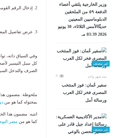
وزير الخارجية يلتقي أعضاء
2. إدخال الرقم القومي في خانة الاستعلام
الدفعة ٥٩ من الملحقين
الدبلوماسيين المعينين
حديثًاالأمس الثلاثاء، 30 يونيو
3. عرض تفاصيل المعاش وقيمة الزيادة
2026 03:39 مـ
كل سبل التيسير لأصحا
غير مصنف
الصرف والتدخل السر
0
منذ شهر واحد
سفير عُمان: فوز المنتخب
المصرى فخر لكل العرب
ملحوظة: مضمون هذا ا
ورسالة أمل
بمحتواه كما هو من
دو
انتبه: مضمون هذا الخ
كما هو من
مصر اليوم
غير مصنف