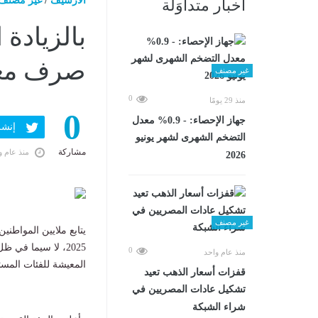
الارشيف
/
غير مصنف
أخبار متداوَلة
بالزيادة
صرف معاش
غير مصنف
0
منذ 29 يومًا
0
جهاز الإحصاء: - 0.9% معدل
إنشر ف
التضخم الشهرى لشهر يونيو
مشاركة
منذ عام و
2026
غير مصنف
يتابع ملايين المواط
2025، لا سيما في ظل
0
منذ عام واحد
المعيشة للفئات المست
قفزات أسعار الذهب تعيد
تشكيل عادات المصريين في
شراء الشبكة