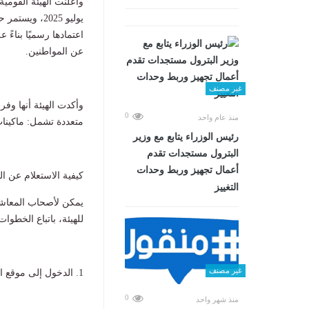
وأعلنت الهيئة القومية
يوليو 2025، 
اعتمادها رسميًا بناءً
عن المواطنين.
غير مصنف
وأكدت الهيئة أنها و
0
منذ عام واحد
متعددة تشمل: ماكينات الصراف الآلي (ATM)، مكاتب البري
رئيس الوزراء يتابع مع وزير
البترول مستجدات تقدم
أعمال تجهيز وربط وحدات
كيفية الاستعلام عن ال
التغييز
يمكن لأصحاب المعاشات
للهيئة، باتباع الخطوات 
غير مصنف
1. الدخول إلى موقع الهيئة القومية للتأمينات الاجتماعية
0
منذ شهر واحد