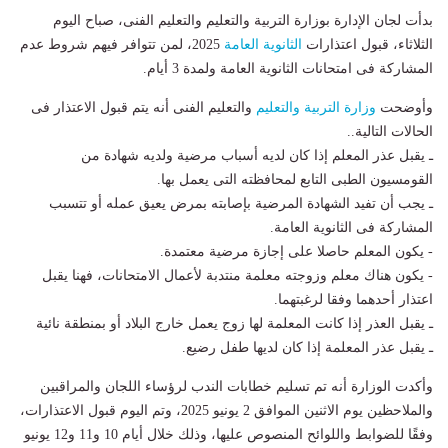
بدأت لجان الإدارة بوزارة التربية والتعليم والتعليم الفنى، صباح اليوم
الثلاثاء، قبول اعتذارات
الثانوية العامة
2025، لمن تتوافر فيهم شروط عدم
المشاركة فى امتحانات الثانوية العامة ولمدة 3 أيام.
وأوضحت
وزارة التربية والتعليم
والتعليم الفنى أنه يتم قبول الاعتذار فى
الحالات التالية..
ـ يقبل عذر المعلم إذا كان لديه أسباب مرضية ولديه شهادة من
القومسيون الطبى التابع لمحافظته التى يعمل بها.
ـ يجب أن تفيد الشهادة المرضية بإصابته بمرض يعيق عمله أو تتسبب
المشاركة فى الثانوية العامة.
- يكون المعلم حاصلا على إجازة مرضية معتمدة.
- يكون هناك معلم وزوجته معلمة منتدبة لأعمال الامتحانات، فهنا يقبل
اعتذار أحدهما وفقا لرغبتهما.
ـ يقبل العذر إذا كانت المعلمة لها زوج يعمل خارج البلاد أو بمنطقة نائية
ـ يقبل عذر المعلمة إذا كان لديها طفل رضيع.
وأكدت الوزارة أنه تم تسليم خطابات الندب لرؤساء اللجان والمراقبين
والملاحظين يوم الاثنين الموافق 2 يونيو 2025، وتم اليوم قبول الاعتذارات،
وفقًا للضوابط واللوائح المنصوص عليها، وذلك خلال أيام 10 و11 و12 يونيو