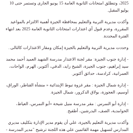
2025، وتنطلق امتحانات الثانوية العامة 15 يونيو الجارى وتستمر حتى 10
يوليو المقبل.
وأكدت مديرية التربية والتعليم بمحافظة الجيزة أهمية الالتزام بالمواعيد
المقررة، وعدم قبول أي اعتذارات امتحانات الثانوية العامة 2025 بعد انتهاء
الفترة المحددة.
وحددت مديرية التربية والتعليم بالجيزة إمكان ومقار الاعتذارات كالتالى..
- إدارة جنوب الجيزة: مقر لجنة الاعتذار مدرسة الشهيد العميد أحمد محمد
سيد إبراهيم، جنوب الجيزة، الشيخ زايد، الدقي، أكتوبر، الهرم، الواحات،
العمرانية، كرادسة، حدائق أكتوبر.
- إدارة شمال الجيزة : مقر غزوة تبوط الإبتدائية « منشأة القناطر، الوراق،
أوسيم، العجوزة، بولاق الدكرور، شمال الجيزة.
- إدارة أبو النمرس : مقر مدرسة منيل شيحة «أبو النمرس، العياط،
الحوامدية، الصف، البدرشين، أطفيح.
وأكدت مديرية التعليم بالجيزة، علي أن يقوم مدير الإدارة بتكليف مديري
المدارس لتسهيل مهمة القائمين علي هذه اللجنة ترشيح "مدير المدرسة -