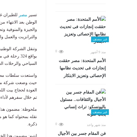
تسير
مصر
للطيران غدًا الأربعاء
الوطن بعد الانتهاء م
والجيزة والمنوفية وت
والترانزيت والعمل وال
غير مصنف
0
منذ 9 أشهر
الأمم المتحدة: مصر حققت
السياحي والرحلات ال
إنجازات فى تحديث نظامها
واستعدت سلطات مطار 
الإحصائى وتعزيز الابتكار
حيث وضعت شركة مينا
العودة لحجاج بيت الل
تم خلال سفرهم لأداء 
ملحوظة: مضمون هذا ا
غير مصنف
نقله بمحتواه كما هو 
ذكرة.
0
منذ شهر واحد
فن المقام جسر بين الأجيال
انتبه: مضمون هذا الخ