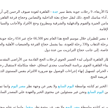
، 9 رحلات جوية بخط سير
جدة
- القاهرة لعودة ضيوف الرحمن إلي أ
ن أداء مناسك الحج، ذلك لنقل حجاج بعثة الداخلية والتضامن وحجاج قرعة القاهرة
ضامن الجيزة والفيوم والدقهلية والشرقية ومطروح وحج الأفراد والأجانب والسيا
إقامة.
وتنقل الشركة الوطنية مصر للطيران خلال موسم الحج هذا العام نحو 66,500 حاج عبر 654 رحل
بواقع 324 رحلة في مرحلة الذهاب و330 رحلة للعودة، بما يشمل حجاج القرعة والجمعيات الأهلية وا
خاصة، إلى جانب حجاج الترانزيت من عدة دول.
القاهرة الدولى لبدء الجسر الجوي لرحلات الحج القادمة من الأراضى المقدس
ء القاهرة الجوى برئاسة المحاسب مجدي اسحاق، خطة متكاملة لاستقبال رح
ه الحرام، لتسهيل إنهاء إجراءات الوصول مع ضرورة الالتزام بنفس المستوى الذ
فريضة الحج.
لخبر تم كتابته بواسطة
اليوم السابع
ولا يعبر عن وجهة نظر
مصر اليوم
وانما تم
من
اليوم السابع
ونحن غير مسئولين عن محتوى الخبر والعهدة علي المصدر الساب
بر تم كتابته بواسطة
مصر اليوم
ولا يعبر عن وجهة نظر
منقول
وانما تم نقله بمحت