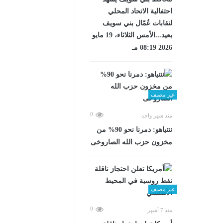
احتفالية الاتحاد المحلي
لنقابات عُمّال بني سويف
بعيد...الأمس الثلاثاء، 19 مايو
2026 08:19 مـ
غير مصنف
0
منذ شهر واحد
نتنياهو: دمرنا نحو 90% من
مخزون حزب الله الصاروخى
غير مصنف
0
منذ 7 أشهر