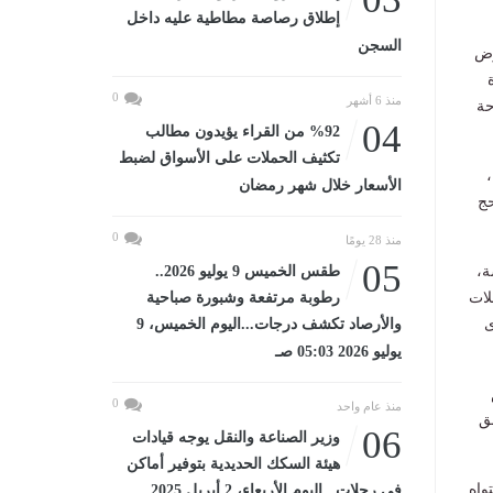
إطلاق رصاصة مطاطية عليه داخل
السجن
رض
0
منذ 6 أشهر
حة
04
%92 من القراء يؤيدون مطالب
تكثيف الحملات على الأسواق لضبط
ة جوية،
الأسعار خلال شهر رمضان
لحج
0
منذ 28 يومًا
05
ة،
طقس الخميس 9 يوليو 2026..
لات
رطوبة مرتفعة وشبورة صباحية
ى
والأرصاد تكشف درجات...اليوم الخميس، 9
يوليو 2026 05:03 صـ
0
منذ عام واحد
ق
06
وزير الصناعة والنقل يوجه قيادات
هيئة السكك الحديدية بتوفير أماكن
واه
في رحلات...اليوم الأربعاء، 2 أبريل 2025