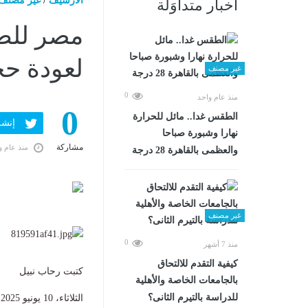
الارشيف
/
غير مصنف
أخبار متداوَلة
لعودة حج
غير مصنف
0
منذ عام واحد
0
الطقس غدا.. مائل للحرارة
إنشر ف
نهارا وشبورة صباحا
مشاركة
منذ عام و
والعظمى بالقاهرة 28 درجة
غير مصنف
0
منذ 7 أشهر
كيفية التقدم للالتحاق
كتبت رحاب نبيل
بالجامعات الخاصة والأهلية
للدراسة بالتيرم الثانى؟
الثلاثاء، 10 يونيو 2025 01:16 م