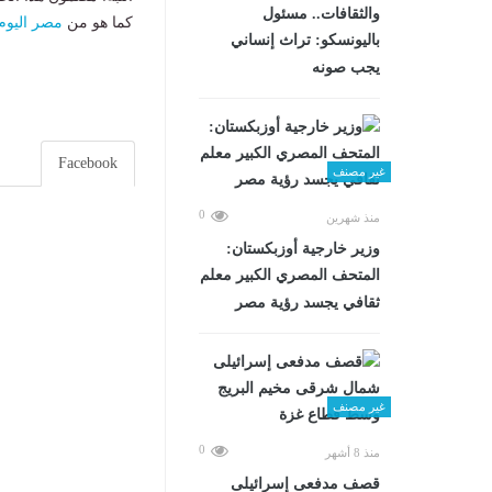
والثقافات.. مسئول
كما هو من
مصر اليوم
باليونسكو: تراث إنساني
يجب صونه
Facebook
غير مصنف
0
منذ شهرين
وزير خارجية أوزبكستان:
المتحف المصري الكبير معلم
ثقافي يجسد رؤية مصر
غير مصنف
0
منذ 8 أشهر
قصف مدفعى إسرائيلى