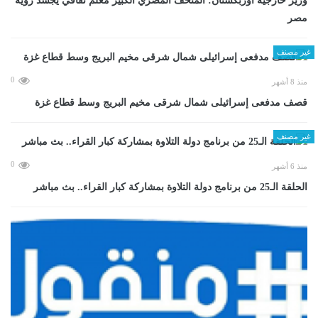
وزير خارجية أوزبكستان: المتحف المصري الكبير معلم ثقافي يجسد رؤية
مصر
غير مصنف
0
منذ 8 أشهر
قصف مدفعى إسرائيلى شمال شرقى مخيم البريج وسط قطاع غزة
غير مصنف
0
منذ 6 أشهر
الحلقة الـ25 من برنامج دولة التلاوة بمشاركة كبار القراء.. بث مباشر