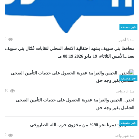
غير مصنف
0
منذ 3 أشهر
محافظ بني سويف يشهد احتفالية الاتحاد المحلي لنقابات عُمّال بني سويف
بعيد...الأمس الثلاثاء، 19 مايو 2026 08:19 مـ
غير مصنف
10
منذ عام واحد
احذر.. الحبس والغرامة عقوبة الحصول على خدمات التأمين الصحى
الشامل بغير وجه حق
غير مصنف
0
منذ شهر واحد