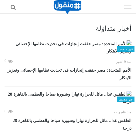
إذهب
الى
المحتوى
أخبار متداوَلة
غير مصنف
0
منذ 9 أشهر
الأمم المتحدة: مصر حققت إنجازات فى تحديث نظامها الإحصائى وتعزيز
الابتكار
غير مصنف
0
منذ عام واحد
الطقس غدا.. مائل للحرارة نهارا وشبورة صباحا والعظمى بالقاهرة 28
درجة