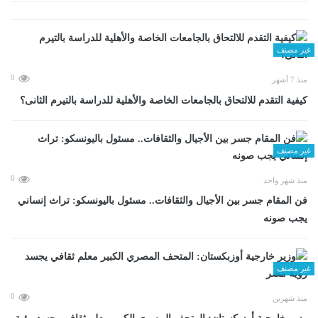
غير مصنف
0
منذ 7 أشهر
كيفية التقدم للالتحاق بالجامعات الخاصة والأهلية للدراسة بالتيرم الثانى؟
غير مصنف
0
منذ شهر واحد
فن المقام جسر بين الأجيال والثقافات.. مسئول باليونسكو: تراث إنساني
يجب صونه
غير مصنف
0
منذ شهرين