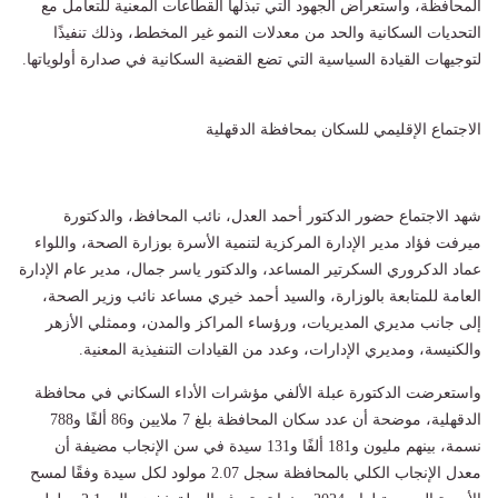
المحافظة، واستعراض الجهود التي تبذلها القطاعات المعنية للتعامل مع
التحديات السكانية والحد من معدلات النمو غير المخطط، وذلك تنفيذًا
لتوجيهات القيادة السياسية التي تضع القضية السكانية في صدارة أولوياتها.
الاجتماع الإقليمي للسكان بمحافظة الدقهلية
شهد الاجتماع حضور الدكتور أحمد العدل، نائب المحافظ، والدكتورة
ميرفت فؤاد مدير الإدارة المركزية لتنمية الأسرة بوزارة الصحة، واللواء
عماد الدكروري السكرتير المساعد، والدكتور ياسر جمال، مدير عام الإدارة
العامة للمتابعة بالوزارة، والسيد أحمد خيري مساعد نائب وزير الصحة،
إلى جانب مديري المديريات، ورؤساء المراكز والمدن، وممثلي الأزهر
والكنيسة، ومديري الإدارات، وعدد من القيادات التنفيذية المعنية.
واستعرضت الدكتورة عبلة الألفي مؤشرات الأداء السكاني في محافظة
الدقهلية، موضحة أن عدد سكان المحافظة بلغ 7 ملايين و86 ألفًا و788
نسمة، بينهم مليون و181 ألفًا و131 سيدة في سن الإنجاب مضيفة أن
معدل الإنجاب الكلي بالمحافظة سجل 2.07 مولود لكل سيدة وفقًا لمسح