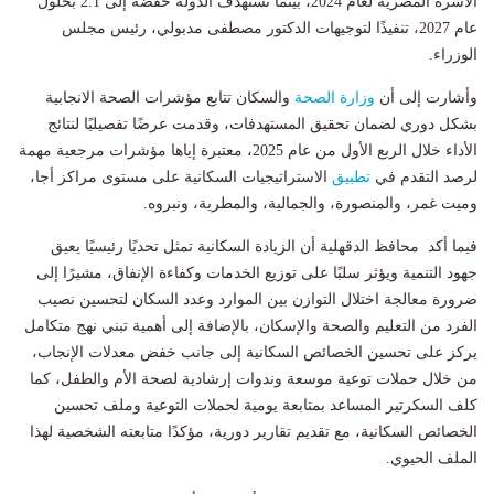
الأسرة المصرية لعام 2024، بينما تستهدف الدولة خفضه إلى 2.1 بحلول
عام 2027، تنفيذًا لتوجيهات الدكتور مصطفى مدبولي، رئيس مجلس
الوزراء.
وأشارت إلى أن
وزارة الصحة
والسكان تتابع مؤشرات الصحة الانجابية
بشكل دوري لضمان تحقيق المستهدفات، وقدمت عرضًا تفصيليًا لنتائج
الأداء خلال الربع الأول من عام 2025، معتبرة إياها مؤشرات مرجعية مهمة
لرصد التقدم في
تطبيق
الاستراتيجيات السكانية على مستوى مراكز أجا،
وميت غمر، والمنصورة، والجمالية، والمطرية، ونبروه.
فيما أكد محافظ الدقهلية أن الزيادة السكانية تمثل تحديًا رئيسيًا يعيق
جهود التنمية ويؤثر سلبًا على توزيع الخدمات وكفاءة الإنفاق، مشيرًا إلى
ضرورة معالجة اختلال التوازن بين الموارد وعدد السكان لتحسين نصيب
الفرد من التعليم والصحة والإسكان، بالإضافة إلى أهمية تبني نهج متكامل
يركز على تحسين الخصائص السكانية إلى جانب خفض معدلات الإنجاب،
من خلال حملات توعية موسعة وندوات إرشادية لصحة الأم والطفل، كما
كلف السكرتير المساعد بمتابعة يومية لحملات التوعية وملف تحسين
الخصائص السكانية، مع تقديم تقارير دورية، مؤكدًا متابعته الشخصية لهذا
الملف الحيوي.