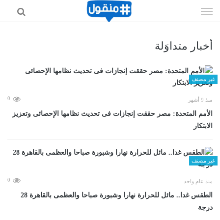
إذهب
الى
المحتوى
أخبار متداوَلة
غير مصنف
0
منذ 9 أشهر
الأمم المتحدة: مصر حققت إنجازات فى تحديث نظامها الإحصائى وتعزيز
الابتكار
غير مصنف
0
منذ عام واحد
الطقس غدا.. مائل للحرارة نهارا وشبورة صباحا والعظمى بالقاهرة 28
درجة