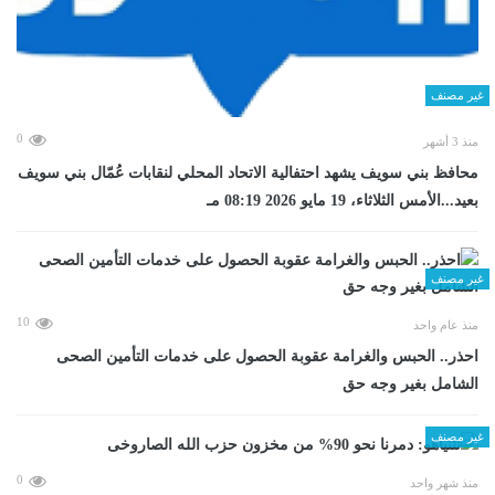
غير مصنف
0
منذ 3 أشهر
محافظ بني سويف يشهد احتفالية الاتحاد المحلي لنقابات عُمّال بني سويف
بعيد...الأمس الثلاثاء، 19 مايو 2026 08:19 مـ
غير مصنف
10
منذ عام واحد
احذر.. الحبس والغرامة عقوبة الحصول على خدمات التأمين الصحى
الشامل بغير وجه حق
غير مصنف
0
منذ شهر واحد