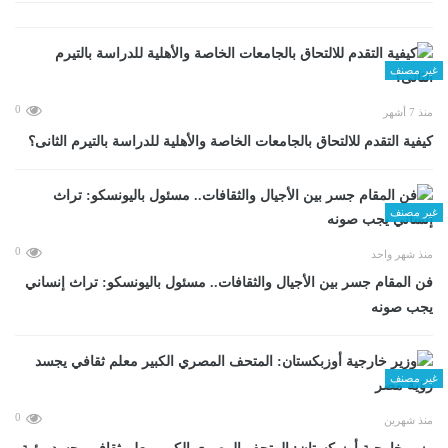
غير مصنف
0
منذ 7 أشهر
كيفية التقدم للالتحاق بالجامعات الخاصة والأهلية للدراسة بالتيرم الثانى؟
غير مصنف
0
منذ شهر واحد
فن المقام جسر بين الأجيال والثقافات.. مسئول باليونسكو: تراث إنساني
يجب صونه
غير مصنف
0
منذ شهرين