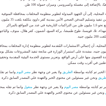
 المحلية، إلى أن الجهود المبذولة لتطوير منظومة المخلفات بمحافظة المنوفية
تضمنت أيضًا الانتهاء من تنفيذ وتسليم المدفن الصحي الآمن بمدينة كفر داوود بتكلفة بلغت 35 مليون
جنيه، بالاضافة الي رفع نحو 1,6 مليون طن من التراكمات التاريخية في عدد من المواقع بالمراكز
لشهداء، تلا، قويسنا، طوخ طمبشا، بركة السبع، أشمون، كفر هلال، منوف، والباجو
ون جنيه.
المحلية، أن إجمالي الاستثمارات المُقدمة لتطوير منظومة إدارة المخلفات بمحا
وفية بلغت 282 مليون جنيه، مشددة على استمرار الوزارة في متابعة تنفيذ المشروعات بشكل يو
ة القصوى منها على أرض الواقع، وتعزيز مستوى الخدمة البيئية المقدمة وتحقي
اطنين في أقرب وقت ممكن.
لخبر تم كتابته بواسطة
الطريق
ولا يعبر عن وجهة نظر
مصر اليوم
وانما تم نقل
طريق
ونحن غير مسئولين عن محتوى الخبر والعهدة علي المصدر السابق ذكرة.
بر تم كتابته بواسطة
مصر اليوم
ولا يعبر عن وجهة نظر
منقول
وانما تم نقله بمحت
ونحن غير مسئولين عن محتوى الخبر والعهدة علي المصدر السابق ذكرة.