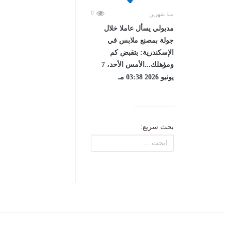
0
منذ شهرين
مدبولي يسأل عاملا خلال
جولة بمصنع ملابس في
الإسكندرية: بتقبض كم
ومؤهلك...الأمس الأحد، 7
يونيو 2026 03:38 مـ
بحث سريع: