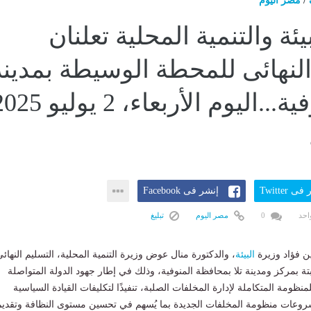
/
مصر اليوم
بيئة والتنمية المحلية تعلنان
النهائى للمحطة الوسيطة بمدينة
تلا بالمنوفية...اليوم الأربعاء، 2 يول
ى Twitter
إنشر فى Facebook
احد
0
مصر اليوم
تبليغ
ن فؤاد وزيرة
البيئة
، والدكتورة منال عوض وزيرة التنمية المحلية، التسليم النهائ
تة بمركز ومدينة تلا بمحافظة المنوفية، وذلك في إطار جهود الدولة المتواصلة
للمنظومة المتكاملة لإدارة المخلفات الصلبة، تنفيذًا لتكليفات القيادة السياسية
شروعات منظومة المخلفات الجديدة بما يُسهم في تحسين مستوى النظافة وتقديم