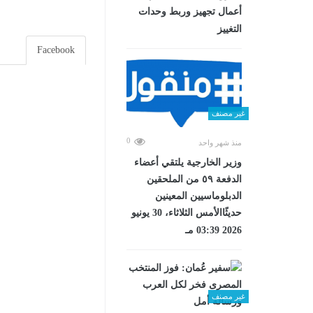
أعمال تجهيز وربط وحدات
التغييز
Facebook
غير مصنف
0
منذ شهر واحد
وزير الخارجية يلتقي أعضاء
الدفعة ٥٩ من الملحقين
الدبلوماسيين المعينين
حديثًاالأمس الثلاثاء، 30 يونيو
2026 03:39 مـ
غير مصنف