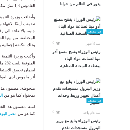
يدور في العالم من حولنا
القادوس 1,3 مترًا مكعبًا، بالإضافة إلى مغسلة وكمبروسر، وميزان حمولة 100 طن.
وأضافت وزيرة التنمية
غير مصنف
المختلفة، من بينها ا
0
منذ 9 أشهر
وذلك بتكلفة إجمالية بلغت 200 ملي
رئيس الوزراء يفتتح مصنع أدو
وأكدت وزيرة التنمية 
مينا لصناعة مواد البناء
المن
بمنطقة السخنة الصناعية
لضمان تحقيق الاستفاد
أثر ملموس لدى المو
ملحوظة: مضمون هذا ا
بمحتواه كما هو من
ال
غير مصنف
انتبه: مضمون هذا الخ
0
منذ عام واحد
كما هو من
مصر اليوم
رئيس الوزراء يتابع مع وزير
البترول مستجدات تقدم