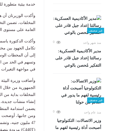
خدمة بيئية متطورة لل
وأكدت الوزيرتان أن 
المخلفات، تضمن التخلص
العامة على مستوى ال
غير مصنف
وأكدت الدكتورة ياسم
0
منذ شهر واحد
تكامل الجهود بين مخت
مدير الأكاديمية العسكرية:
إلى أن المحطات الوسيط
رسالتنا إعداد جيل قادر على
وتسهم في الحد من التل
التفكير مُحصن بالوعي
في مواجهة التغيرات ا
وأضافت وزيرة البيئة 
الجمهورية من خلال الت
المخلفات بداية من ال
غير مصنف
إنشاء منشآت جديدة، ب
يضمن استدامة المنظوم
0
منذ عام واحد
ومن جانبها، أوضحت الد
وزير الاتصالات: التكنولوجيا
أصبحت أداة رئيسية لفهم ما