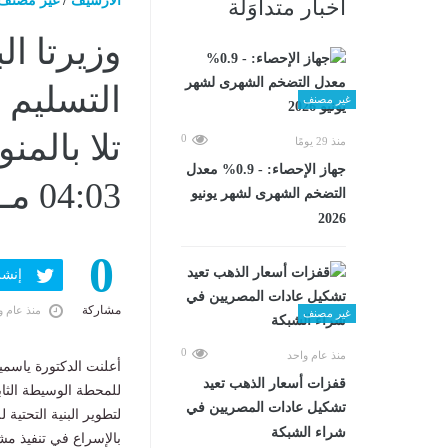
الارشيف
/
غير مصنف
أخبار متداوَلة
وزيرتا ال
التسليم 
غير مصنف
0
منذ 29 يومًا
جهاز الإحصاء: - 0.9% معدل
04:03 مـ
التضخم الشهرى لشهر يونيو
2026
0
إنشر ف
مشاركة
منذ عام و
غير مصنف
0
منذ عام واحد
أعلنت الدكتورة ياسمي
قفزات أسعار الذهب تعيد
للمحطة الوسيطة الثاب
تشكيل عادات المصريين في
لتطوير البنية التحتية 
شراء الشبكة
بالإسراع في تنفيذ م