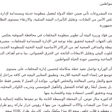
مواطنين.
هذه المشروعات تأتي ضمن خطة الدولة لتفعيل منظومة حديثة ومستدامة لإدارة
 الآمن من النفايات، وتقليل التأثيرات البيئية السلبية، والارتقاء بمستوى النظا
جمهورية.
ين فؤاد وزيرة البيئة أن تطوير منظومة المخلفات في محافظة المنوفية يعكس
لف الجهات المعنية لتحقيق نقلة نوعية في الإدارة المستدامة للمخلفات، مشيرة
ة والمدافن الصحية تُعد من الركائز الأساسية للبنية التحتية للمنظومة الجديدة
وث البيئي وتقليل الانبعاثات الناتجة عن الحرق العشوائي، بما يدعم أهداف الدو
لمناخية وتحسين جودة الحياة للمواطنين.
أن الوزارة تواصل تنفيذ خطة متكاملة لتحسين إدارة المخلفات على مستوى
وسع في إنشاء البنية التحتية اللازمة، وتطبيق المعايير البيئية في كافة مراحل إد
جمع والنقل وحتى المعالجة والتخلص النهائي، مؤكدة أن العمل لا يقتصر فقط عل
ل يشمل أيضًا رفع كفاءة التشغيل والتأهيل المؤسسي وتدريب الكوادر المحلية، 
ة وتحقيق أقصى استفادة بيئية واقتصادية منها.
كتورة منال عوض، أن المحطة الوسيطة الثابتة بتلا تم تنفيذها بتكلفة إجمالية ب
47 مليون جنيه، وتشمل عددًا من المعدات والآلات المتطورة، من بينها 4 رؤوس جرار ماركة رينو طرا
(C440T) مزودة بنصف مقطورة قلاب خلفي سعة 40 مترًا مكعبًا، ولودر كاتربيلر طراز 910K سعة