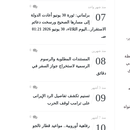
0
منذ شهر واحد
07
برلماني: ثورة 30 يونيو أعادت الدولة
إلى مسارها الصحيح ورسخت دعائم
الاستقرار...اليوم الثلاثاء، 30 يونيو 2026 01:21
صـ
ر،
0
منذ شهرين
فظة
08
المستندات المطلوبة والرسوم
مي
الرسمية لاستخراج جواز السفر في
ق
دقائق
0
منذ 3 أشهر
ه
09
تسنيم تكشف تفاصيل الرد الإيرانى
على ترامب لوقف الحرب
واه
0
منذ 7 أشهر
10
رفاهية أوروبية.. مواعيد قطار تالجو