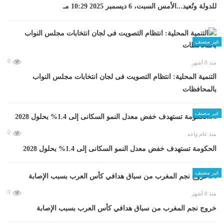
للدولة وتُعيد...الأمس السبت، 6 ديسمبر 2025 10:29 مـ
غير مصنف
0
منذ 8 أشهر
التنمية المحلية: انتظام التصويت فى لجان انتخابات مجلس النواب
بالمحافظات
غير مصنف
0
منذ عام واحد
الحكومة تستهدف خفض معدل النمو السكانى إلى 1.4% بحلول 2028
غير مصنف
0
منذ 8 أشهر
خروج نجم المغرب من سباق هدافي كأس العرب بسبب الإصابة