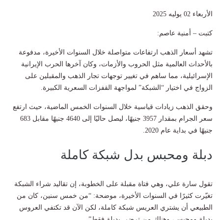
الأربعاء 02 يوليه 2025
كتبت – أمنية عاصم:
تشهد أسعار الذهب ارتفاعات متواصلة خلال السنوات الأخيرة، مدفوعة
بالأحداث العالمية مثل الحروب والأزمات، وكان آخرها الحرب الإيرانية
الإسرائيلية، مما ساهم في تغيير توجهات تجار الذهب والمقبلين على
الزواج في اختيار “الشبكة” لمواجهة القفزات السعرية الكبيرة.
وحقق الذهب زيادات قياسية خلال السنوات الخمس الماضية، حيث ارتفع
سعر الجرام بمقدار 3957 جنيهًا، ليصل حاليًا إلى 4640 جنيهًا مقابل 683
جنيهًا في بداية عام 2020.
دبلة ومحبس بدل شبكة كاملة
تقول سارة علي، وهي فتاة مقبلة على الخطوبة، إن تقاليد شراء الشبكة
تغيّرت كثيرًا في السنوات الأخيرة، موضحة: “من خمس سنين، كان من
الطبيعي أن يشتري العريس شبكة كاملة، لكن الآن قد تكتفي العروس
بدبلة ومحبس، وهناك من ترضى بدبلة فقط”.