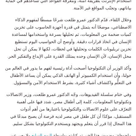
استخدام الإنترنت بطريقة آمنة، ومعرفة القواعد التي تساعدهم في حماية
بياناتهم، وتجنّب المواقع غير الآمنة.
وخلال اللقاء، قدّم الدكتور عمرو طلعت شرحًا مبسطًا لمفهوم الذكاء
الاصطناعي، موضحًا أنه يتمثل في قدرة أجهزة الحاسوب على تخزين
كميات ضخمة من المعلومات، ثم تحليلها بسرعة واستخدامها لمساعدة
الإنسان في اتخاذ قرارات دقيقة. وأوضح أن الحواسيب اليوم تستطيع
تخزين تريليونات الكلمات وتحليلها في لحظات، لكنها لا يمكن أن تحل
محل الإنسان، لأن الإنسان وحده يمتلك القدرة على الإبداع والتفكير الحر.
وأكد الوزير أن التكنولوجيا أصبحت أداة رئيسية لفهم ما يدور في العالم من
حولنا، وأن استخدام الكمبيوتر أو الهاتف الذكي يمكن أن يساعد الأطفال
في التعلُّم واكتشاف أشياء كثيرة، بشرط الاستخدام الآمن والمسؤول.
وفي ختام سلسلة الفيديوهات، وجّه الدكتور عمرو طلعت، وزير الاتصالات
وتكنولوجيا المعلومات، كلمة إلى أطفال مصر، شدد فيها على أهمية
التعرّف على علوم الاتصالات والتكنولوجيا باعتبارها من أهم أدوات
المستقبل، مؤكدًا أن كل طفل في مصر لديه فرصة أن يصبح مبدعًا في
هذا المجال إذا قرر أن يتعلم ويجتهد ويستخدم التكنولوجيا بشكل سليم.
ملحوظة: مضمون هذا الخبر تم كتابته بواسطة
اليوم السابع
ولا يعبر عن