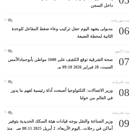
05
داخل السجن
0
منذ شهر واحد
06
مدبولى يشهد اليوم حفل تركيب وعاء ضغط المفاعل للوحدة
الثانية لمحطة الضبعة
0
منذ 5 أشهر
07
صحة الشرقية توقع الكشف على 1600 مواطن بأبوحمادالأمس
السبت، 28 فبراير 2026 09:18 مـ
0
منذ عام واحد
08
وزير الاتصالات: التكنولوجيا أصبحت أداة رئيسية لفهم ما يدور
في العالم من حولنا
0
منذ عام واحد
09
وزير الصناعة والنقل يوجه قيادات هيئة السكك الحديدية بتوفير
أماكن في رحلات...اليوم الأربعاء، 2 أبريل 2025 08:11 صـ منذ