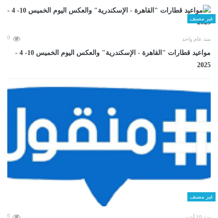
غير مصنف
0
منذ عام واحد
مواعيد قطارات "القاهرة - الإسكندرية" والعكس اليوم الخميس 10- 4 -
2025
غير مصنف
0
منذ 10 أشهر