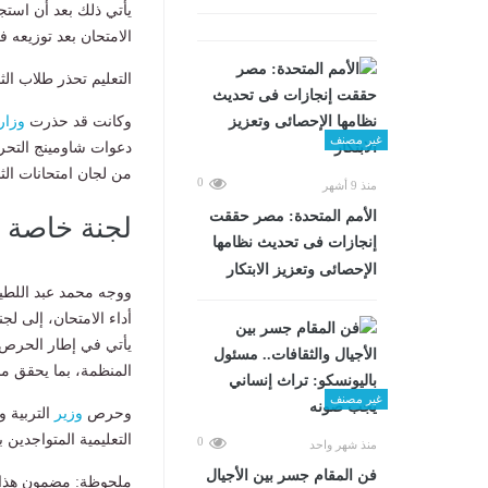
يأتي ذلك بعد أن است
الامتحان بعد توزيعه في 
التعليم تحذر طلاب الثا
وكانت قد حذرت
وزارة
غير مصنف
دعوات شاومينج التحري
من لجان امتحانات الثانوي
0
منذ 9 أشهر
الأمم المتحدة: مصر حققت
لجنة خاصة ل
إنجازات فى تحديث نظامها
الإحصائى وتعزيز الابتكار
ووجه محمد عبد اللطيف
يأتي في إطار الحرص ع
المنظمة، بما يحقق مب
غير مصنف
وحرص
وزير
التربية و
التعليمية المتواجدين
0
منذ شهر واحد
فن المقام جسر بين الأجيال
ملحوظة: مضمون هذا ا