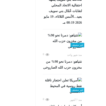
احتفالية الاتحاد المحلي
لنقابات عُمّال بني سويف
بعيد...الأمس الثلاثاء، 19 مايو
2026 08:19 مـ
غير مصنف
0
منذ شهر واحد
نتنياهو: دمرنا نحو 90% من
مخزون حزب الله الصاروخى
غير مصنف
0
منذ 7 أشهر