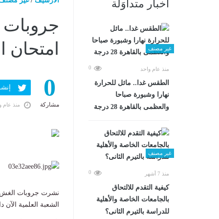
الارشيف
/
غير مصنف
أخبار متداوَلة
جروبات ا
امتحان ال
غير مصنف
0
منذ عام واحد
0
الطقس غدا.. مائل للحرارة
إنشر ف
نهارا وشبورة صباحا
مشاركة
منذ عام و
والعظمى بالقاهرة 28 درجة
غير مصنف
0
منذ 7 أشهر
كيفية التقدم للالتحاق
نشرت جروبات الغش عبر
بالجامعات الخاصة والأهلية
الشعبة العلمية الآن 
للدراسة بالتيرم الثانى؟