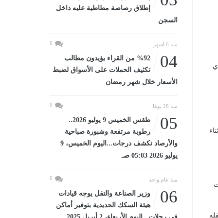
إطلاق رصاصة مطاطية عليه داخل
السجن
0
منذ 6 أشهر
04
%92 من القراء يؤيدون مطالب
ي
تكثيف الحملات على الأسواق لضبط
الأسعار خلال شهر رمضان
0
منذ 28 يومًا
05
طقس الخميس 9 يوليو 2026..
اء
رطوبة مرتفعة وشبورة صباحية
والأرصاد تكشف درجات...اليوم الخميس، 9
يوليو 2026 05:03 صـ
0
منذ عام واحد
ت
06
وزير الصناعة والنقل يوجه قيادات
هيئة السكك الحديدية بتوفير أماكن
قله
في رحلات...اليوم الأربعاء، 2 أبريل 2025