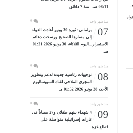
.
08:11 صـ منذ 7 دقائق
واه
0
منذ شهر واحد
07
برلماني: ثورة 30 يونيو أعادت الدولة
إلى مسارها الصحيح ورسخت دعائم
الاستقرار...اليوم الثلاثاء، 30 يونيو 2026 01:21
صـ
0
منذ شهر واحد
08
توجيهات رئاسية جديدة لدعم وتطوير
المجرى الملاحي لقناة السويساليوم
الأحد، 28 يونيو 2026 01:52 مـ
0
منذ شهر واحد
09
4 شهداء بينهم طفلان و27 مصاباً فى
غارات إسرائيلية متواصلة على
قطاع غزة