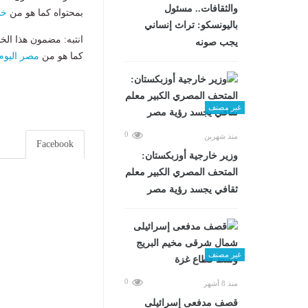
والثقافات.. مسئول
بمحتواه كما هو من
خب
باليونسكو: تراث إنساني
انتبه: مضمون هذا الخ
يجب صونه
كما هو من
مصر اليوم
غير مصنف
0
منذ شهرين
Facebook
وزير خارجية أوزبكستان:
المتحف المصري الكبير معلم
ثقافي يجسد رؤية مصر
غير مصنف
0
منذ 8 أشهر
قصف مدفعى إسرائيلى