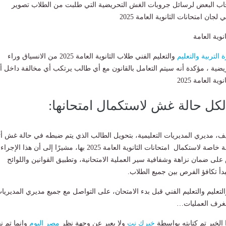
جاب البعض لرسائل جروبات الغش التحريضية التي طلبت من الطلاب تصوير
لجان امتحانات الثانوية العامة 2025
نوية العامة
 التربية والتعليم
والتعليم الفني طلاب الثانوية العامة 2025 من الانسياق وراء
ضية ، مؤكدة أنه سيتم التعامل بالقانون مع أي طالب يرتكب أي مخالفة داخل أ
ة العامة 2025
كل حالة غش لاستكمال امتحانها:
، مديري المديريات التعليمية، بتحويل الطالب الذي يتم ضبطه في حالة غش أثن
أداء الامتحان، إلى لجنة خاصة لاستكمال امتحانات الثانوية العامة 2025 بها، مشيرًا إلى أن هذا الإجراء
لى ضمان نزاهة وشفافية سير العملية الامتحانية، وتطبيق القوانين واللوائح
دأ تكافؤ الفرص بين جميع الطلاب.
التعليم والتعليم الفني قبل بدء الامتحان، على التواصل مع جميع مديري المديريا
 بغرف العمليات…
لخبر تم كتابته بواسطة
خبرك نت
ولا يعبر عن وجهة نظر
مصر اليوم
وانما تم ن