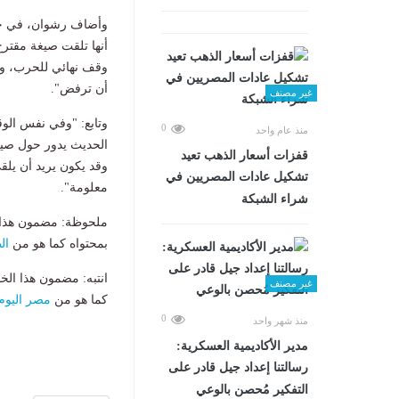
وأضاف رشوان، في حوار
أنها تلقت صيغة مقترح
وقف نهائي للحرب، وك
أن ترفض".
غير مصنف
وتابع: "وفي نفس ال
0
منذ عام واحد
الحديث يدور حول صيغ
قفزات أسعار الذهب تعيد
وقد يكون يريد أن يلق
تشكيل عادات المصريين في
معلومة".
شراء الشبكة
ملحوظة: مضمون هذا ا
بمحتواه كما هو من
ال
انتبه: مضمون هذا الخ
غير مصنف
كما هو من
مصر اليوم
0
منذ شهر واحد
مدير الأكاديمية العسكرية:
رسالتنا إعداد جيل قادر على
التفكير مُحصن بالوعي