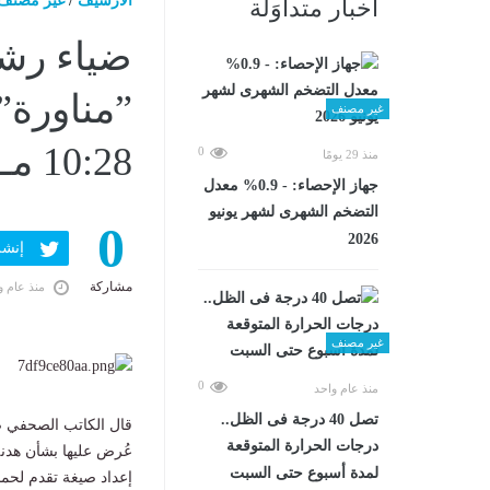
الارشيف
/
غير مصنف
أخبار متداوَلة
غير مصنف
10:28 مـ
0
منذ 29 يومًا
جهاز الإحصاء: - 0.9% معدل
التضخم الشهرى لشهر يونيو
0
2026
إنشر ف
مشاركة
منذ عام و
غير مصنف
0
منذ عام واحد
تصل 40 درجة فى الظل..
قال الكاتب الصحفي ض
درجات الحرارة المتوقعة
عُرض عليها بشأن هدنة الـ60 يوما التي سيستمر فيها وقف إطلاق
لمدة أسبوع حتى السبت
إعداد صيغة تقدم لحما