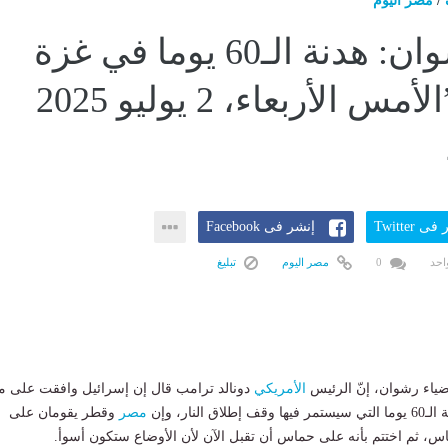
/
مصر اليوم
ضياء رشوان: هدنة الـ60 يوما في غزة
”مناورة”الأمس الأربعاء، 2 يوليو 2025
ى Twitter
إنشر فى Facebook
احد
0
مصر اليوم
تبليغ
ياء رشوان، إنّ الرئيس
الأمريكي
دونالد ترامب قال إن إسرائيل وافقت على ما
 النار، وإن
مصر
وقطر يقومان على
س، ثم اختتم بأنه على حماس أن تقبل الآن لأن الأوضاع ستكون أسوأ.