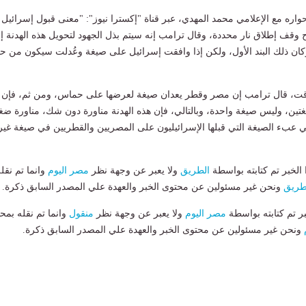
ه مع الإعلامي محمد المهدي، عبر قناة "إكسترا نيوز": "معنى قبول إسرائيل 
 وقف إطلاق نار محددة، وقال ترامب إنه سيتم بذل الجهود لتحويل هذه الهدنة إ
ان ذلك البند الأول، ولكن إذا وافقت إسرائيل على صيغة وعُدلت سيكون من حق
وقت، قال ترامب إن مصر وقطر يعدان صيغة لعرضها على حماس، ومن ثم، فإن
تين، وليس صيغة واحدة، وبالتالي، فإن هذه الهدنة مناورة دون شك، مناورة ض
ي عبء الصيغة التي قبلها الإسرائيليون على المصريين والقطريين في صيغة غير
لخبر تم كتابته بواسطة
الطريق
ولا يعبر عن وجهة نظر
مصر اليوم
وانما تم نقل
طريق
ونحن غير مسئولين عن محتوى الخبر والعهدة علي المصدر السابق ذكرة.
بر تم كتابته بواسطة
مصر اليوم
ولا يعبر عن وجهة نظر
منقول
وانما تم نقله بمحت
ونحن غير مسئولين عن محتوى الخبر والعهدة علي المصدر السابق ذكرة.