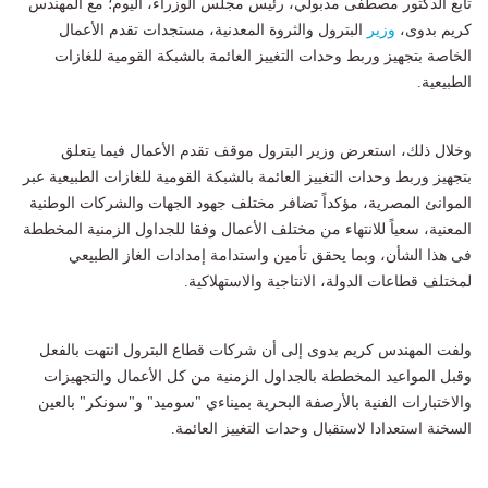
تابع الدكتور مصطفى مدبولي، رئيس مجلس الوزراء، اليوم؛ مع المهندس
كريم بدوى،
وزير
البترول والثروة المعدنية، مستجدات تقدم الأعمال
الخاصة بتجهيز وربط وحدات التغييز العائمة بالشبكة القومية للغازات
الطبيعية.
وخلال ذلك، استعرض وزير البترول موقف تقدم الأعمال فيما يتعلق
بتجهيز وربط وحدات التغييز العائمة بالشبكة القومية للغازات الطبيعية عبر
الموانئ المصرية، مؤكداً تضافر مختلف جهود الجهات والشركات الوطنية
المعنية، سعياً للانتهاء من مختلف الأعمال وفقا للجداول الزمنية المخططة
فى هذا الشأن، وبما يحقق تأمين واستدامة إمدادات الغاز الطبيعي
لمختلف قطاعات الدولة، الانتاجية والاستهلاكية.
ولفت المهندس كريم بدوى إلى أن شركات قطاع البترول انتهت بالفعل
وقبل المواعيد المخططة بالجداول الزمنية من كل الأعمال والتجهيزات
والاختبارات الفنية بالأرصفة البحرية بميناءي "سوميد" و"سونكر" بالعين
السخنة استعدادا لاستقبال وحدات التغييز العائمة.