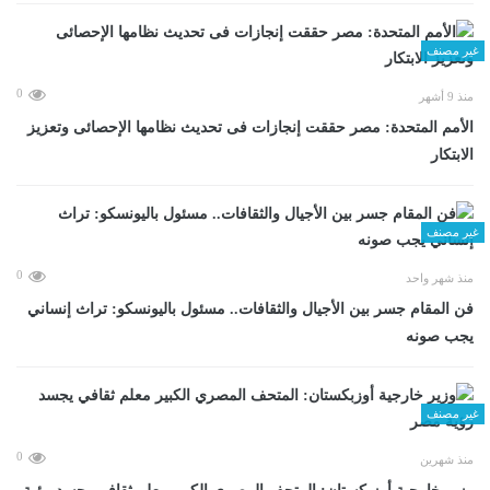
غير مصنف
0
منذ 9 أشهر
الأمم المتحدة: مصر حققت إنجازات فى تحديث نظامها الإحصائى وتعزيز
الابتكار
غير مصنف
0
منذ شهر واحد
فن المقام جسر بين الأجيال والثقافات.. مسئول باليونسكو: تراث إنساني
يجب صونه
غير مصنف
0
منذ شهرين