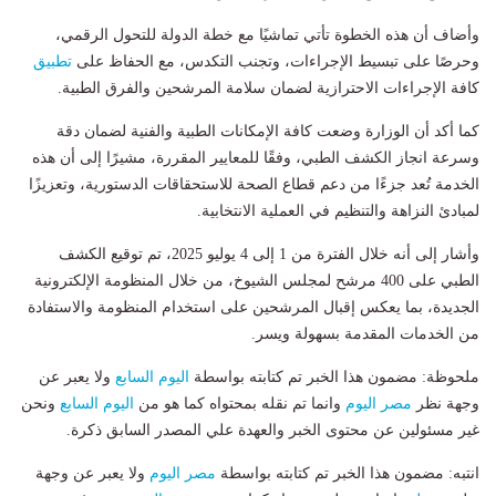
وأضاف أن هذه الخطوة تأتي تماشيًا مع خطة الدولة للتحول الرقمي،
وحرصًا على تبسيط الإجراءات، وتجنب التكدس، مع الحفاظ على
تطبيق
كافة الإجراءات الاحترازية لضمان سلامة المرشحين والفرق الطبية.
كما أكد أن الوزارة وضعت كافة الإمكانات الطبية والفنية لضمان دقة
وسرعة انجاز الكشف الطبي، وفقًا للمعايير المقررة، مشيرًا إلى أن هذه
الخدمة تُعد جزءًا من دعم قطاع الصحة للاستحقاقات الدستورية، وتعزيزًا
لمبادئ النزاهة والتنظيم في العملية الانتخابية.
وأشار إلى أنه خلال الفترة من 1 إلى 4 يوليو 2025، تم توقيع الكشف
الطبي على 400 مرشح لمجلس الشيوخ، من خلال المنظومة الإلكترونية
الجديدة، بما يعكس إقبال المرشحين على استخدام المنظومة والاستفادة
من الخدمات المقدمة بسهولة ويسر.
ملحوظة: مضمون هذا الخبر تم كتابته بواسطة
اليوم السابع
ولا يعبر عن
وجهة نظر
مصر اليوم
وانما تم نقله بمحتواه كما هو من
اليوم السابع
ونحن
غير مسئولين عن محتوى الخبر والعهدة علي المصدر السابق ذكرة.
انتبه: مضمون هذا الخبر تم كتابته بواسطة
مصر اليوم
ولا يعبر عن وجهة