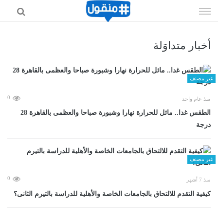
إذهب
الى
المحتوى
أخبار متداوَلة
غير مصنف
0
منذ عام واحد
الطقس غدا.. مائل للحرارة نهارا وشبورة صباحا والعظمى بالقاهرة 28
درجة
غير مصنف
0
منذ 7 أشهر
كيفية التقدم للالتحاق بالجامعات الخاصة والأهلية للدراسة بالتيرم الثانى؟