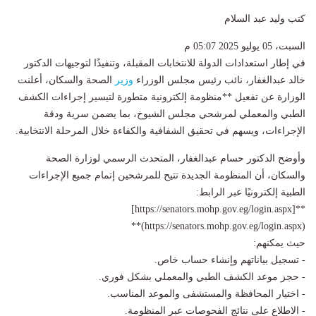
كتب وليد عبد السلام
السبت، 05 يوليو 2025 05:07 م
في إطار استعدادات الدولة للانتخابات المقبلة، وتنفيذًا لتوجيهات الدكتور
خالد عبدالغفار، نائب رئيس مجلس الوزراء
وزير
الصحة والسكان، أعلنت
الوزارة عن تفعيل **منظومة إلكترونية متطورة لتيسير إجراءات الكشف
الطبي والمعملي لمرشحي مجلس الشيوخ، بما يضمن سرية ودقة
الإجراءات، ويسهم في تحقيق الشفافية والكفاءة خلال المرحلة الانتخابية.
وأوضح الدكتور حسام عبدالغفار، المتحدث الرسمي لوزارة الصحة
والسكان، أن المنظومة الجديدة تتيح للمرشحين إتمام جميع الإجراءات
الطبية إلكترونيًا عبر الرابط:
‏**[https://senators.mohp.gov.eg/login.aspx]
(https://senators.mohp.gov.eg/login.aspx)**
حيث يمكنهم:
- تسجيل بياناتهم وإنشاء حساب خاص.
- حجز موعد الكشف الطبي والمعملي بشكل فوري.
- اختيار المحافظة والمستشفى والموعد المناسب.
- الاطلاع على نتائج الفحوصات عبر المنظومة.