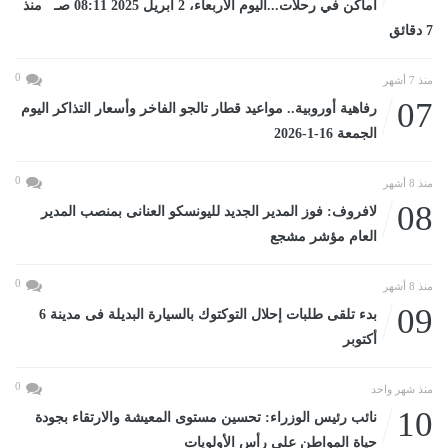
أماكن في رحلات...اليوم الأربعاء، 2 أبريل 2025 08:11 صـ منذ
7 دقائق
0
منذ 7 أشهر
07
رفاهية أوروبية.. مواعيد قطار تالجو الفاخر وأسعار التذاكر اليوم
الجمعة 16-1-2026
0
منذ 8 أشهر
08
لافروف: فوز المدير الجديد لليونسكو العنانى بمنصب المدير
العام مؤشر مشجع
0
منذ 8 أشهر
09
بدء تلقى طلبات إحلال التوكتوك بالسيارة البديلة فى مدينة 6
أكتوبر
0
منذ شهر واحد
10
نائب رئيس الوزراء: تحسين مستوى المعيشة والارتقاء بجودة
حياة المواطن على رأس الأولويات